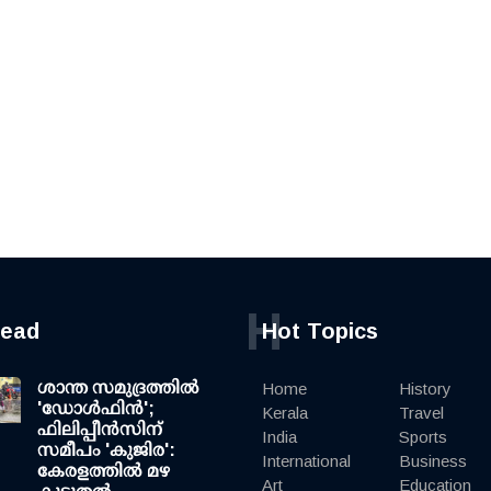
H
read
Hot Topics
ശാന്ത സമുദ്രത്തില്‍
Home
History
'ഡോള്‍ഫിന്‍';
Kerala
Travel
ഫിലിപ്പീന്‍സിന്
India
Sports
സമീപം 'കുജിര':
International
Business
കേരളത്തില്‍ മഴ
Art
Education