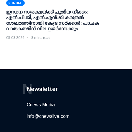
INDIA
ഇന്ധന സുരക്ഷയ്ക്ക് പുതിയ നീക്കം:
എല്‍.പി.ജി, എല്‍.എന്‍.ജി കരുതല്‍
ശേഖരത്തിനായി കേന്ദ്ര സര്‍ക്കാര്‍; പാചക
വാതകത്തിന് വില ഉയര്‍ന്നേക്കും
05 08 2026
8 mins read
N
Newsletter
Cnews Media
info@cnewslive.com