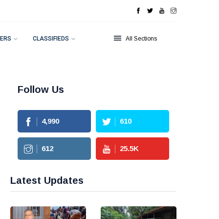
ERS
CLASSIFIEDS
All Sections
Follow Us
4,990
610
612
25.5
K
Latest Updates