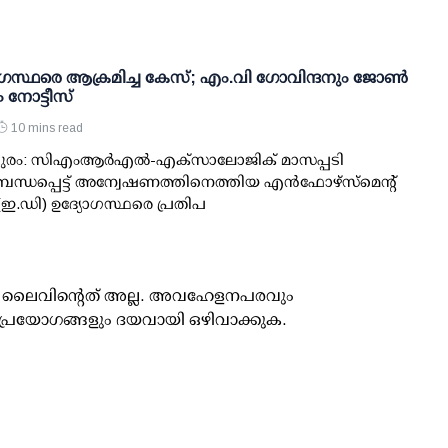
ാഗസ്ഥരെ ആക്രമിച്ച കേസ്; എം.വി ഗോവിന്ദനും ജോണ്‍
ം നോട്ടീസ്
10 mins read
ുരം: സിഎംആര്‍എല്‍-എക്‌സാലോജിക് മാസപ്പടി
ന്ധപ്പെട്ട് അന്വേഷണത്തിനെത്തിയ എന്‍ഫോഴ്സ്മെന്റ്
 (ഇ.ഡി) ഉദ്യോഗസ്ഥരെ പ്രതിപ
ൂസ് ലൈവിന്റെത് അല്ല. അവഹേളനപരവും
പ്രയോഗങ്ങളും ദയവായി ഒഴിവാക്കുക.