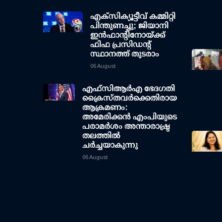
എക്സിക്യൂട്ടീവ് കമ്മിറ്റി
പിന്തുണച്ചു; ജിയാനി
ഇന്‍ഫാന്റിനോയ്ക്ക്
ഫിഫ പ്രസിഡന്റ്
സ്ഥാനത്ത് തുടരാം
06 August
എഫ്‌സി‌ആര്‍‌എ ഭേദഗതി
ക്രൈസ്തവർക്കെതിരായ
ആക്രമണം:
അമേരിക്കൻ എംപിയുടെ
പരാമർശം അന്താരാഷ്ട്ര
തലത്തിൽ
ചർച്ചയാകുന്നു
06 August