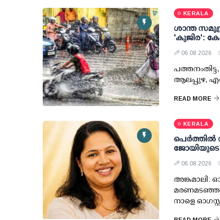
KERALA
ശാന്ത സമുദ്
'കുജിര': കേ
06 08 2026
പത്തനംതിട്ട, 
ആലപ്പുഴ, എറ
READ MORE
KERALA
പെർത്തിൽ 
ജോയിയുടെ
06 08 2026
അങ്കമാലി: 
മരണമടഞ്ഞ 
നാളെ ഓഗസ്റ്