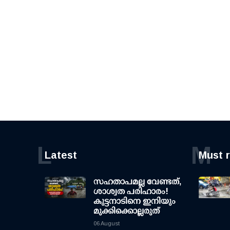
L
M
Latest
Must 
സഹതാപമല്ല വേണ്ടത്,
ശാശ്വത പരിഹാരം!
കുട്ടനാടിനെ ഇനിയും
മുക്കിക്കൊല്ലരുത്
06 August