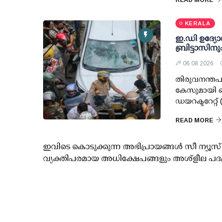
READ MORE
KERALA
ഇ.ഡി ഉദ്യേ
ബ്രിട്ടാസിനു
06 08 2026
തിരുവനന്തപ
കേസുമായി ബ
ഡയറക്ടറേറ്റ്
READ MORE
ഇവിടെ കൊടുക്കുന്ന അഭിപ്രായങ്ങള്‍ സീ ന്യ
വ്യക്തിപരമായ അധിക്ഷേപങ്ങളും അശ്‌ളീല പദ