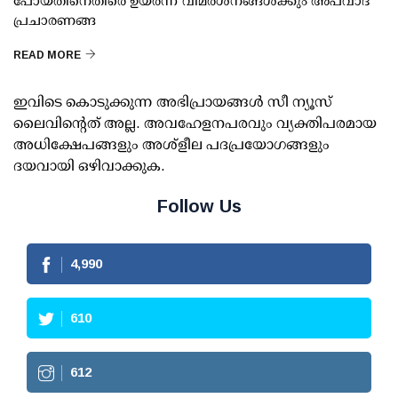
പോയതിനെതിരെ ഉയര്‍ന്ന വിമര്‍ശനങ്ങള്‍ക്കും അപവാദ
പ്രചാരണങ്ങ
READ MORE
ഇവിടെ കൊടുക്കുന്ന അഭിപ്രായങ്ങള്‍ സീ ന്യൂസ്
ലൈവിന്റെത് അല്ല. അവഹേളനപരവും വ്യക്തിപരമായ
അധിക്ഷേപങ്ങളും അശ്‌ളീല പദപ്രയോഗങ്ങളും
ദയവായി ഒഴിവാക്കുക.
Follow Us
4,990
610
612