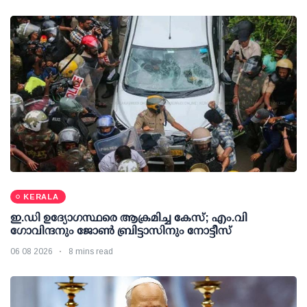
KERALA
ഇ.ഡി ഉദ്യോഗസ്ഥരെ ആക്രമിച്ച കേസ്; എം.വി
ഗോവിന്ദനും ജോണ്‍ ബ്രിട്ടാസിനും നോട്ടീസ്
06 08 2026
8 mins read