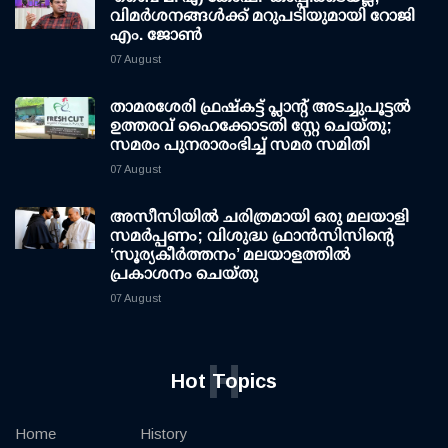
വിമര്‍ശനങ്ങള്‍ക്ക് മറുപടിയുമായി റോജി
എം. ജോണ്‍
07 August
താമരശേരി ഫ്രഷ്കട്ട് പ്ലാന്റ് അടച്ചുപൂട്ടൽ
ഉത്തരവ് ഹൈക്കോടതി സ്റ്റേ ചെയ്തു;
സമരം പുനരാരംഭിച്ച് സമര സമിതി
07 August
അസീസിയിൽ ചരിത്രമായി ഒരു മലയാളി
സമർപ്പണം; വിശുദ്ധ ഫ്രാൻസിസിന്റെ
‘സൂര്യകീർത്തനം’ മലയാളത്തിൽ
പ്രകാശനം ചെയ്തു
07 August
H
Hot Topics
Home
History