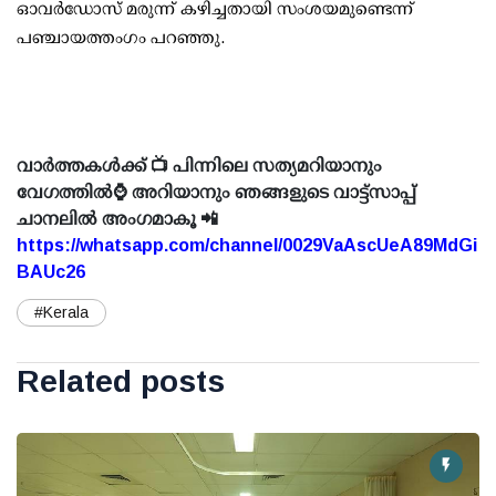
ഓവര്‍ഡോസ് മരുന്ന് കഴിച്ചതായി സംശയമുണ്ടെന്ന്
പഞ്ചായത്തംഗം പറഞ്ഞു.
വാർത്തകൾക്ക് 📺 പിന്നിലെ സത്യമറിയാനും
വേഗത്തിൽ⌚ അറിയാനും ഞങ്ങളുടെ വാട്ട്സാപ്പ്
ചാനലിൽ അംഗമാകൂ 📲
https://whatsapp.com/channel/0029VaAscUeA89MdGi
BAUc26
#Kerala
Related posts