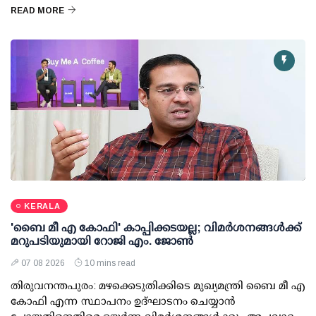
READ MORE
KERALA
'ബൈ മീ എ കോഫി' കാപ്പിക്കടയല്ല; വിമര്‍ശനങ്ങള്‍ക്ക്
മറുപടിയുമായി റോജി എം. ജോണ്‍
07 08 2026
10 mins read
തിരുവനന്തപുരം: മഴക്കെടുതിക്കിടെ മുഖ്യമന്ത്രി ബൈ മീ എ
കോഫി എന്ന സ്ഥാപനം ഉദ്ഘാടനം ചെയ്യാന്‍