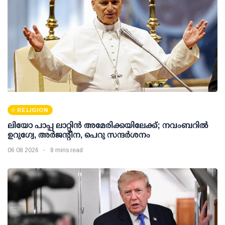
RELIGION
ലിയോ പാപ്പ ലാറ്റിൻ അമേരിക്കയിലേക്ക്; നവംബറിൽ
ഉറുഗ്വേ, അർജന്റീന, പെറു സന്ദർശനം
06 08 2026
8 mins read