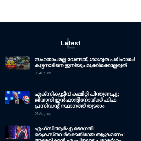
L
Latest
സഹതാപമല്ല വേണ്ടത്, ശാശ്വത പരിഹാരം!
കുട്ടനാടിനെ ഇനിയും മുക്കിക്കൊല്ലരുത്
06 August
എക്സിക്യൂട്ടീവ് കമ്മിറ്റി പിന്തുണച്ചു;
ജിയാനി ഇന്‍ഫാന്റിനോയ്ക്ക് ഫിഫ
പ്രസിഡന്റ് സ്ഥാനത്ത് തുടരാം
06 August
എഫ്‌സി‌ആര്‍‌എ ഭേദഗതി
ക്രൈസ്തവർക്കെതിരായ ആക്രമണം:
അമേരിക്കൻ എംപിയുടെ പരാമർശം