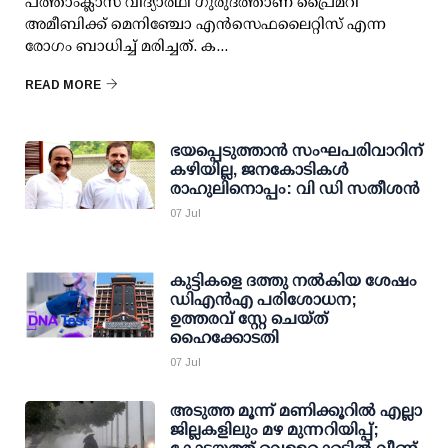
പത്താംക്ലാസ് വിദ്യാര്‍ഥി ഗുരുദത്താണ് പ്രൈമറി
അമീബിക്ക് മെനിഞ്ചോ എന്‍സെഫലൈറ്റിസ് എന്ന
രോഗം ബാധിച്ച് മരിച്ചത്. ക...
READ MORE
ഭയപ്പെടുത്താൻ സംഘപരിവാറിന്
കഴിയില്ല, ജനകോടികൾ
രാഹുലിനൊപ്പം: വി ഡി സതീശൻ
07 Jul
കുട്ടികളെ ദത്തു നല്‍കിയ ശേഷം
ഡിഎന്‍എ പരിശോധന;
ഉത്തരവ് സ്റ്റേ ചെയ്ത്
ഹൈക്കോടതി
07 Jul
അടുത്ത മൂന്ന് മണിക്കൂറില്‍ എല്ലാ
ജില്ലകളിലും മഴ മുന്നറിയിപ്പ്;