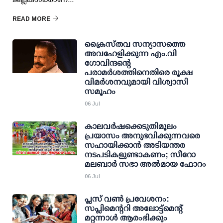
READ MORE
ക്രൈസ്തവ സന്യാസത്തെ
അവഹേളിക്കുന്ന എം.വി
ഗോവിന്ദന്റെ
പരാമര്‍ശത്തിനെതിരെ രൂക്ഷ
വിമര്‍ശനവുമായി വിശ്വാസി
സമൂഹം
06 Jul
കാലവർഷക്കെടുതിമൂലം
പ്രയാസം അനുഭവിക്കുന്നവരെ
സഹായിക്കാൻ അടിയന്തര
നടപടികളുണ്ടാകണം; സീറോ
മലബാർ സഭാ അൽമായ ഫോറം
06 Jul
പ്ലസ് വണ്‍ പ്രവേശനം:
സപ്ലിമെന്ററി അലോട്ട്മെന്റ്
മറ്റന്നാള്‍ ആരംഭിക്കും