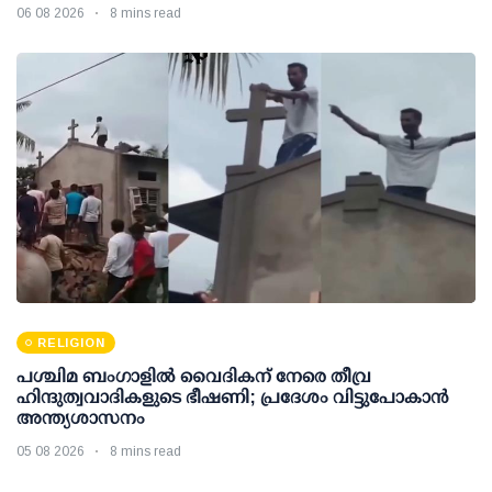
06 08 2026
8 mins read
RELIGION
പശ്ചിമ ബംഗാളിൽ വൈദികന് നേരെ തീവ്ര
ഹിന്ദുത്വവാദികളുടെ ഭീഷണി; പ്രദേശം വിട്ടുപോകാൻ
അന്ത്യശാസനം
05 08 2026
8 mins read