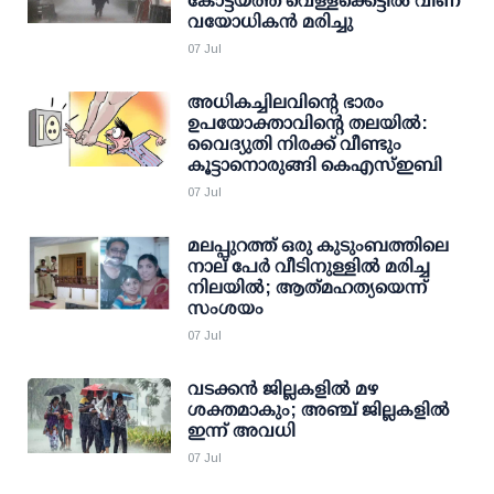
കോട്ടയത്ത് വെള്ളക്കെട്ടില്‍ വീണ്
വയോധികന്‍ മരിച്ചു
07 Jul
അധികച്ചിലവിന്റെ ഭാരം
ഉപയോക്താവിന്റെ തലയിൽ:
വൈദ്യുതി നിരക്ക് വീണ്ടും
കൂട്ടാനൊരുങ്ങി കെഎസ്ഇബി
07 Jul
മലപ്പുറത്ത് ഒരു കുടുംബത്തിലെ
നാല് പേർ വീടിനുള്ളിൽ മരിച്ച
നിലയിൽ; ആത്‍മഹത്യയെന്ന്
സംശയം
07 Jul
വടക്കൻ ജില്ലകളിൽ മഴ
ശക്തമാകും; അഞ്ച് ജില്ലകളിൽ
ഇന്ന് അവധി
07 Jul