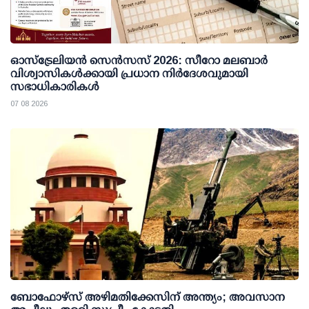
ഓസ്ട്രേലിയൻ സെൻസസ് 2026: സീറോ മലബാർ
വിശ്വാസികൾക്കായി പ്രധാന നിർദേശവുമായി
സഭാധികാരികൾ
07 08 2026
ബോഫോഴ്സ് അഴിമതിക്കേസിന് അന്ത്യം; അവസാന