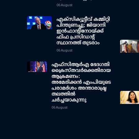
06 August
എക്സിക്യൂട്ടീവ് കമ്മിറ്റി
പിന്തുണച്ചു; ജിയാനി
ഇന്‍ഫാന്റിനോയ്ക്ക്
ഫിഫ പ്രസിഡന്റ്
സ്ഥാനത്ത് തുടരാം
06 August
എഫ്‌സി‌ആര്‍‌എ ഭേദഗതി
ക്രൈസ്തവർക്കെതിരായ
ആക്രമണം:
അമേരിക്കൻ എംപിയുടെ
പരാമർശം അന്താരാഷ്ട്ര
തലത്തിൽ
ചർച്ചയാകുന്നു
06 August