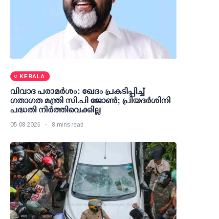
KERALA
വിവാദ പരാമര്‍ശം: ഖേദം പ്രകടിപ്പിച്ച്
ഗതാഗത മന്ത്രി സി.പി ജോണ്‍; പ്രിയദര്‍ശിനി
പദ്ധതി നിര്‍ത്തിവെക്കില്ല
05 08 2026
8 mins read