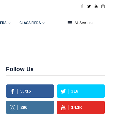
ERS
CLASSIFIEDS
All Sections
Follow Us
3,715
316
296
14.1
K