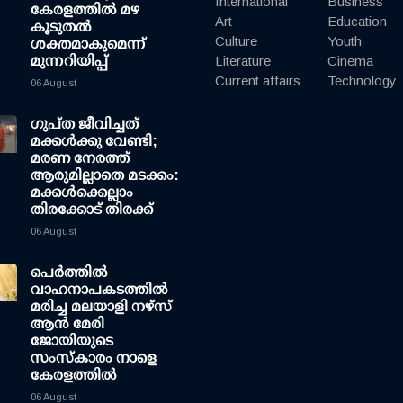
International
Business
കേരളത്തില്‍ മഴ
Art
Education
കൂടുതല്‍
Culture
Youth
ശക്തമാകുമെന്ന്
മുന്നറിയിപ്പ്
Literature
Cinema
Current affairs
Technology
06 August
ഗുപ്ത ജീവിച്ചത്
മക്കള്‍ക്കു വേണ്ടി;
മരണ നേരത്ത്
ആരുമില്ലാതെ മടക്കം:
മക്കള്‍ക്കെല്ലാം
തിരക്കോട് തിരക്ക്
06 August
പെർത്തിൽ
വാഹനാപകടത്തിൽ
മരിച്ച മലയാളി നഴ്സ്
ആൻ മേരി
ജോയിയുടെ
സംസ്കാരം നാളെ
കേരളത്തിൽ
06 August