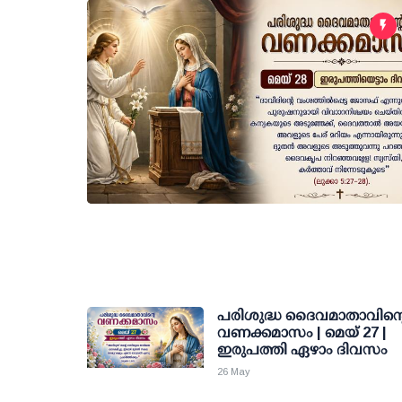
പരിശുദ്ധ ദൈവമാതാവിന്റ
വണക്കമാസം | മെയ് 27 |
ഇരുപത്തി ഏഴാം ദിവസം
26 May