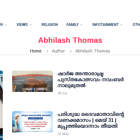
RI
VIEWS
RELIGION
FAMILY
INFOTAINMENT
OTH
Abhilash Thomas
Home
Author
Abhilash Thomas
ഷാർജ അന്താരാഷ്ട്ര
പുസ്തകോത്സവം നവംബർ
നാലുമുതൽ
08 Jul
പരിശുദ്ധ ദൈവമാതാവിന്റെ
വണക്കമാസം | മെയ് 31 |
മുപ്പത്തിയൊന്നാം തീയതി
31 May