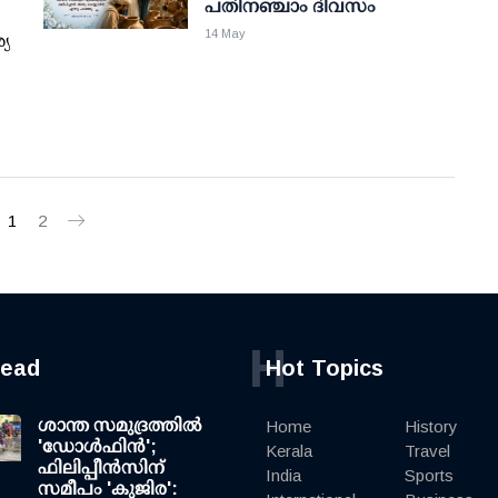
പതിനഞ്ചാം ദിവസം
14 May
്യ
1
2
H
read
Hot Topics
ശാന്ത സമുദ്രത്തില്‍
Home
History
'ഡോള്‍ഫിന്‍';
Kerala
Travel
ഫിലിപ്പീന്‍സിന്
India
Sports
സമീപം 'കുജിര':