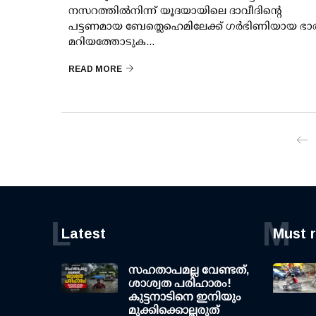
നസറത്തില്‍നിന്ന് യൂദയായിലെ ദാവീദിന്റെ
പട്ടണമായ ബേത്ലെഹെമിലേക്ക് ഗര്‍ഭിണിയായ ഭാര
മറിയത്തോടുക...
READ MORE
L
M
Latest
Must 
സഹതാപമല്ല വേണ്ടത്,
ശാശ്വത പരിഹാരം!
കുട്ടനാടിനെ ഇനിയും
മുക്കിക്കൊല്ലരുത്