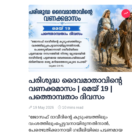
പരിശുദ്ധ ദൈവമാതാവിന്റെ
വണക്കമാസം | മെയ് 19 |
പത്തൊമ്പതാം ദിവസം
19 May 2026
10 mins read
“ജോസഫ് ദാവീദിന്റെ കുടുംബത്തിലും
വംശത്തിലുംപ്പെട്ടവനായിരുന്നതിനാല്‍,
പേരെഴുതിക്കാനായി ഗലീലിയിലെ പട്ടണമായ