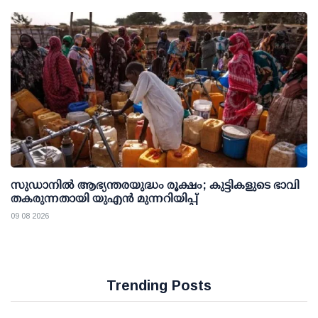
സുഡാനിൽ ആഭ്യന്തരയുദ്ധം രൂക്ഷം; കുട്ടികളുടെ ഭാവി
തകരുന്നതായി യുഎൻ മുന്നറിയിപ്പ്
09 08 2026
Trending Posts