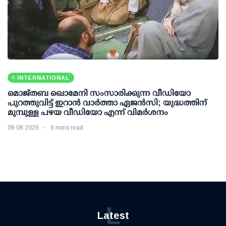
INTERNATIONAL
മൊജ്തബ ഖൊമേനി സംസാരിക്കുന്ന വീഡിയോ
പുറത്തുവിട്ട് ഇറാന്‍ വാര്‍ത്താ ഏജന്‍സി; യുദ്ധത്തിന്
മുമ്പുള്ള പഴയ വീഡിയോ എന്ന് വിമര്‍ശനം
09 08 2026
8 mins read
L
Latest