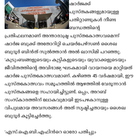
ഷാർജക്ക്​
പുസ്തകങ്ങളുമായുള്ള
പതിറ്റാണ്ടുകൾ നീണ്ട
ബന്ധത്തിന്റെ
പ്രതിഫലനമാണ് അന്താരാഷ്ട്ര പുസ്​തകോത്സവമെന്ന്​
ഷാർജ ബുക്ക് അതോറിറ്റി ചെയർപേഴ്‌സൺ ശൈഖ
ബുദൂർ ബിൻത് സുൽത്താൻ അൽ ഖാസിമി പറഞ്ഞു.
‘കുടുംബങ്ങളുടെയും കുട്ടികളുടെയും യുവാക്കളുടെയും
ജീവിതത്തിന്റെ അവിഭാജ്യ ഘടകമായി വായനയെ മാറ്റിയത്
ഷാർജ പുസ്തകോത്സവമാണ്​. കഴിഞ്ഞ 45 വർഷമായി, ഈ
പുസ്തകോത്സവം സമൂഹത്തിൽ ആഴത്തിൽ വേരൂന്നാൻ
പുസ്തകങ്ങളെ സഹായിച്ചിട്ടുണ്ട്​. ഒപ്പം, അറബ്
സംസ്‌കാരത്തിന് ലോകവുമായി ഇടപഴകാനുള്ള
വിപുലമായ അവസരങ്ങൾ അത്​ സൃഷ്ടിച്ചതായും ശൈഖ
ബുദൂർ കൂട്ടിച്ചേർത്തു.
‘എസ്​.ഐ.ബി.എഫിന്‍റെ ഓരോ പതിപ്പും