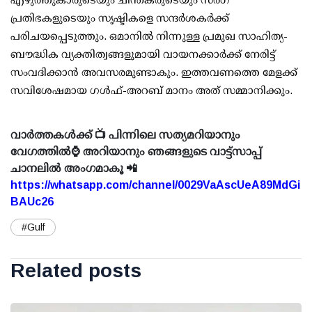
പ്രതിഭകളുടെയും സൃഷ്ടികളെ സന്ദർശകർക്ക്
പരിചയപ്പെടുത്തും. ഒമാനിൽ നിന്നുള്ള പ്രമുഖ സാഹിത്യ-
ബൗദ്ധിക വ്യക്തിത്വങ്ങളുമായി വായനക്കാർക്ക് നേരിട്ട്
സംവദിക്കാൻ അവസരമുണ്ടാകും. ഇത്തവണത്തെ മേളക്ക്​
സവിശേഷമായ ഗൾഫ്-അറബ് മാനം അത് സമ്മാനിക്കും.
വാർത്തകൾക്ക് 📺 പിന്നിലെ സത്യമറിയാനും
വേഗത്തിൽ⌚ അറിയാനും ഞങ്ങളുടെ വാട്ട്സാപ്പ്
ചാനലിൽ അംഗമാകൂ 📲
https://whatsapp.com/channel/0029VaAscUeA89MdGi
BAUc26
#Gulf
Related posts