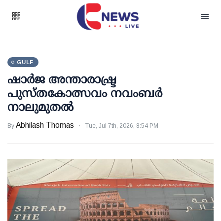
GULF
ഷാർജ അന്താരാഷ്ട്ര
പുസ്തകോത്സവം നവംബർ
നാലുമുതൽ
Abhilash Thomas
By
Tue, Jul 7th, 2026, 8:54 PM