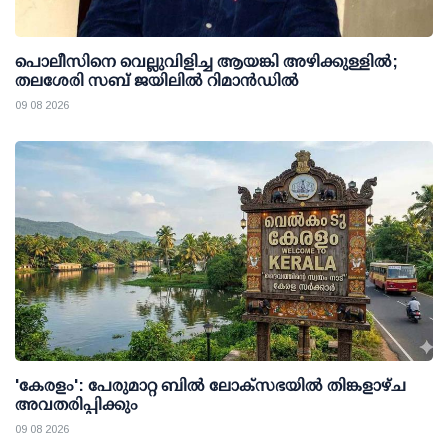
പൊലീസിനെ വെല്ലുവിളിച്ച ആയങ്കി അഴിക്കുള്ളില്‍;
തലശേരി സബ് ജയിലില്‍ റിമാന്‍ഡില്‍
09 08 2026
'കേരളം': പേരുമാറ്റ ബില്‍ ലോക്സഭയില്‍ തിങ്കളാഴ്ച
അവതരിപ്പിക്കും
09 08 2026