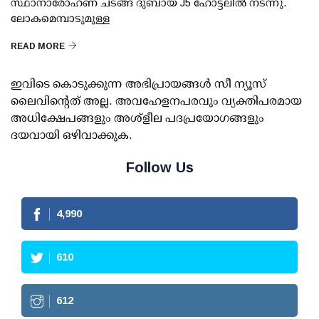
സ്ഥാനാരോഹണ ചടങ്ങ് ദുബായ് J5 ഹോട്ടലിൽ നടന്നു.
ലോകമെമ്പാടുമുള്ള
READ MORE
ഇവിടെ കൊടുക്കുന്ന അഭിപ്രായങ്ങള്‍ സീ ന്യൂസ്
ലൈവിന്റെത് അല്ല. അവഹേളനപരവും വ്യക്തിപരമായ
അധിക്ഷേപങ്ങളും അശ്‌ളീല പദപ്രയോഗങ്ങളും
ദയവായി ഒഴിവാക്കുക.
Follow Us
4,990
610
612