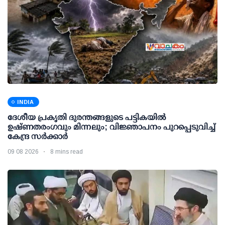
INDIA
ദേശീയ പ്രകൃതി ദുരന്തങ്ങളുടെ പട്ടികയില്‍
ഉഷ്ണതരംഗവും മിന്നലും; വിജ്ഞാപനം പുറപ്പെടുവിച്ച്
കേന്ദ്ര സര്‍ക്കാര്‍
09 08 2026
8 mins read