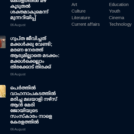
കേരളത്തില്‍ മഴ
Art
Education
കൂടുതല്‍
Culture
Youth
ശക്തമാകുമെന്ന്
മുന്നറിയിപ്പ്
Literature
Cinema
Current affairs
Technology
06 August
ഗുപ്ത ജീവിച്ചത്
മക്കള്‍ക്കു വേണ്ടി;
മരണ നേരത്ത്
ആരുമില്ലാതെ മടക്കം:
മക്കള്‍ക്കെല്ലാം
തിരക്കോട് തിരക്ക്
06 August
പെർത്തിൽ
വാഹനാപകടത്തിൽ
മരിച്ച മലയാളി നഴ്സ്
ആൻ മേരി
ജോയിയുടെ
സംസ്കാരം നാളെ
കേരളത്തിൽ
06 August