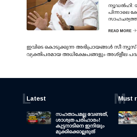
ന്യൂഡല്‍ഹി:
പിന്നാലെ കോ
സാഹചര്യത്ത
READ MORE
ഇവിടെ കൊടുക്കുന്ന അഭിപ്രായങ്ങള്‍ സീ ന്യ
വ്യക്തിപരമായ അധിക്ഷേപങ്ങളും അശ്‌ളീല പദ
L
M
Latest
Must 
സഹതാപമല്ല വേണ്ടത്,
ശാശ്വത പരിഹാരം!
കുട്ടനാടിനെ ഇനിയും
മുക്കിക്കൊല്ലരുത്