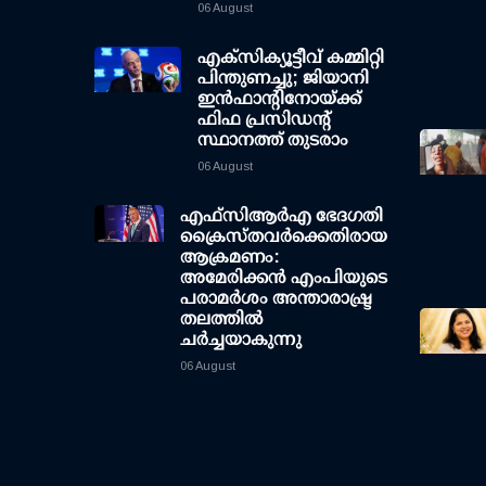
06 August
എക്സിക്യൂട്ടീവ് കമ്മിറ്റി
പിന്തുണച്ചു; ജിയാനി
ഇന്‍ഫാന്റിനോയ്ക്ക്
ഫിഫ പ്രസിഡന്റ്
സ്ഥാനത്ത് തുടരാം
06 August
എഫ്‌സി‌ആര്‍‌എ ഭേദഗതി
ക്രൈസ്തവർക്കെതിരായ
ആക്രമണം:
അമേരിക്കൻ എംപിയുടെ
പരാമർശം അന്താരാഷ്ട്ര
തലത്തിൽ
ചർച്ചയാകുന്നു
06 August