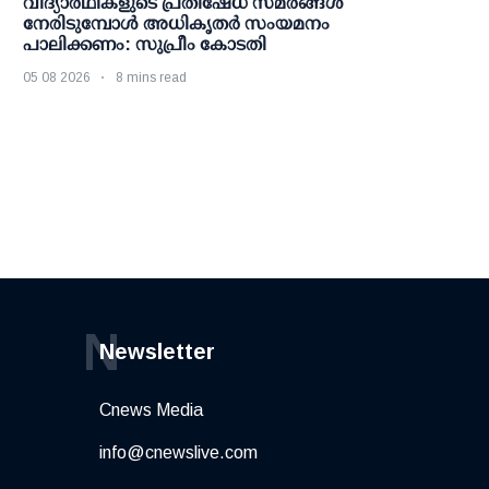
വിദ്യാര്‍ഥികളുടെ പ്രതിഷേധ സമരങ്ങള്‍
നേരിടുമ്പോള്‍ അധികൃതര്‍ സംയമനം
പാലിക്കണം: സുപ്രീം കോടതി
05 08 2026
8 mins read
N
Newsletter
Cnews Media
info@cnewslive.com