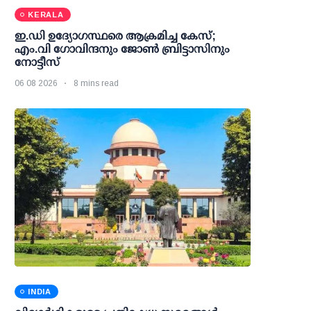
KERALA
ഇ.ഡി ഉദ്യോഗസ്ഥരെ ആക്രമിച്ച കേസ്;
എം.വി ഗോവിന്ദനും ജോണ്‍ ബ്രിട്ടാസിനും
നോട്ടീസ്
06 08 2026
8 mins read
INDIA