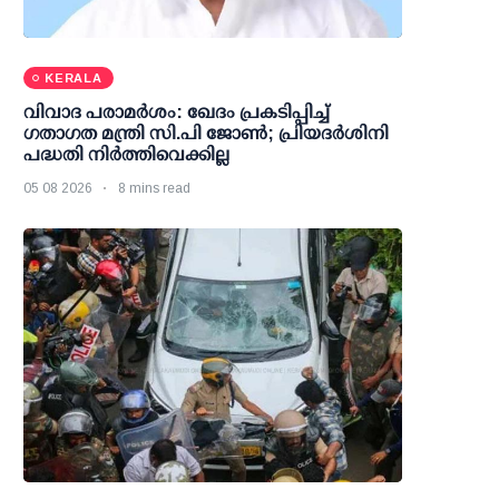
KERALA
വിവാദ പരാമര്‍ശം: ഖേദം പ്രകടിപ്പിച്ച്
ഗതാഗത മന്ത്രി സി.പി ജോണ്‍; പ്രിയദര്‍ശിനി
പദ്ധതി നിര്‍ത്തിവെക്കില്ല
05 08 2026
8 mins read