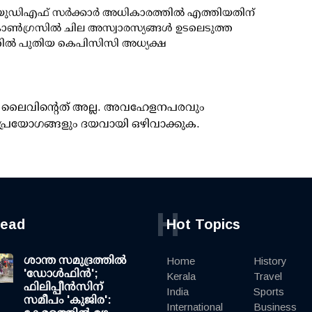
 യുഡിഎഫ് സര്‍ക്കാര്‍ അധികാരത്തില്‍ എത്തിയതിന്
ണ്‍ഗ്രസില്‍ ചില അസ്വാരസ്യങ്ങള്‍ ഉടലെടുത്ത
ില്‍ പുതിയ കെപിസിസി അധ്യക്ഷ
ൂസ് ലൈവിന്റെത് അല്ല. അവഹേളനപരവും
പ്രയോഗങ്ങളും ദയവായി ഒഴിവാക്കുക.
H
read
Hot Topics
ശാന്ത സമുദ്രത്തില്‍
Home
History
'ഡോള്‍ഫിന്‍';
Kerala
Travel
ഫിലിപ്പീന്‍സിന്
India
Sports
സമീപം 'കുജിര':
International
Business