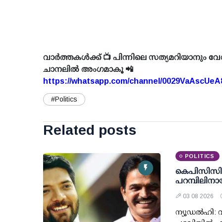
വാർത്തകൾക്ക് 📺 പിന്നിലെ സത്യമറിയാനും വേ
ചാനലിൽ അംഗമാകൂ 📲
https://whatsapp.com/channel/0029VaAscUe
#Politics
Related posts
POLITICS
കെപിസിസി 
പറമ്പിലിനാ
03 08 2026
ന്യൂഡല്‍ഹി