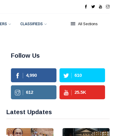
ERS
CLASSIFIEDS
All Sections
Follow Us
4,990
610
612
25.5
K
Latest Updates