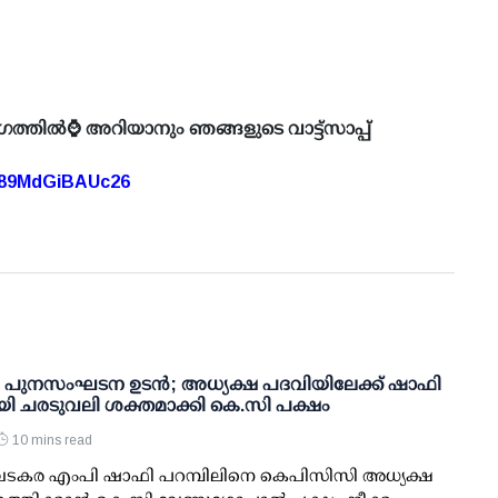
ഗത്തിൽ⌚ അറിയാനും ഞങ്ങളുടെ വാട്ട്സാപ്പ്
A89MdGiBAUc26
പുനസംഘടന ഉടന്‍; അധ്യക്ഷ പദവിയിലേക്ക് ഷാഫി
യി ചരടുവലി ശക്തമാക്കി കെ.സി പക്ഷം
10 mins read
: വടകര എംപി ഷാഫി പറമ്പിലിനെ കെപിസിസി അധ്യക്ഷ