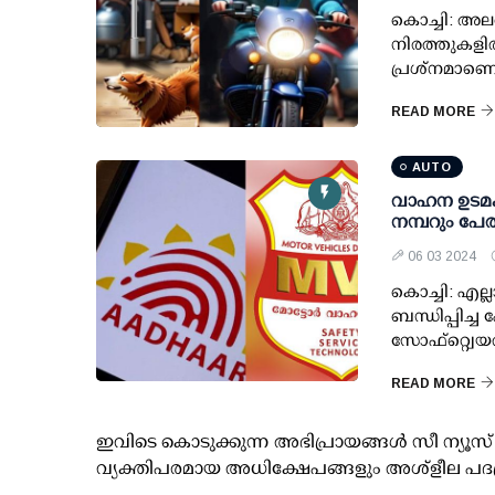
കൊച്ചി: അലഞ
നിരത്തുകളില
പ്രശ്‌നമാണെ
READ MORE
AUTO
വാഹന ഉടമകള
നമ്പറും പേര
06 03 2024
കൊച്ചി: എ
ബന്ധിപ്പിച
സോഫ്റ്റ്വെയ
READ MORE
ഇവിടെ കൊടുക്കുന്ന അഭിപ്രായങ്ങള്‍ സീ ന്യ
വ്യക്തിപരമായ അധിക്ഷേപങ്ങളും അശ്‌ളീല പദ