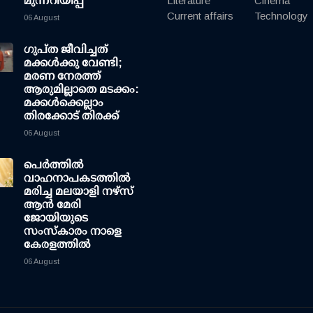
മുന്നറിയിപ്പ്
Literature
Cinema
Current affairs
Technology
06 August
ഗുപ്ത ജീവിച്ചത്
മക്കള്‍ക്കു വേണ്ടി;
മരണ നേരത്ത്
ആരുമില്ലാതെ മടക്കം:
മക്കള്‍ക്കെല്ലാം
തിരക്കോട് തിരക്ക്
06 August
പെർത്തിൽ
വാഹനാപകടത്തിൽ
മരിച്ച മലയാളി നഴ്സ്
ആൻ മേരി
ജോയിയുടെ
സംസ്കാരം നാളെ
കേരളത്തിൽ
06 August