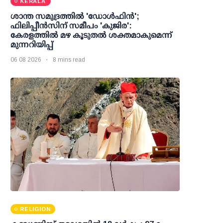
KERALA
ശാന്ത സമുദ്രത്തില്‍ 'ഡോള്‍ഫിന്‍';
ഫിലിപ്പീന്‍സിന് സമീപം 'കുജിര':
കേരളത്തില്‍ മഴ കൂടുതല്‍ ശക്തമാകുമെന്ന്
മുന്നറിയിപ്പ്
06 08 2026
8 mins read
RELIGION