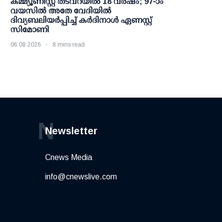
കമ്മ്യൂണിസ്റ്റ് തടവറയില്‍ 18 വര്‍ഷം; 97-ാം
വയസില്‍ അതേ വേദിയില്‍
ദിവ്യബലിയര്‍പ്പിച്ച് കര്‍ദിനാള്‍ ഏണസ്റ്റ്
സിമോണി
06 08 2026
8 mins read
N
Newsletter
Cnews Media
info@cnewslive.com