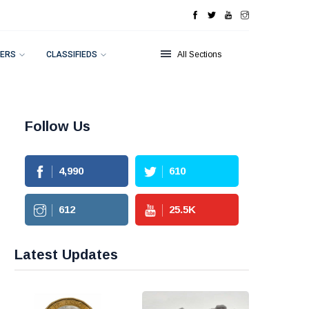
ERS
CLASSIFIEDS
All Sections
Follow Us
4,990
610
612
25.5
K
Latest Updates