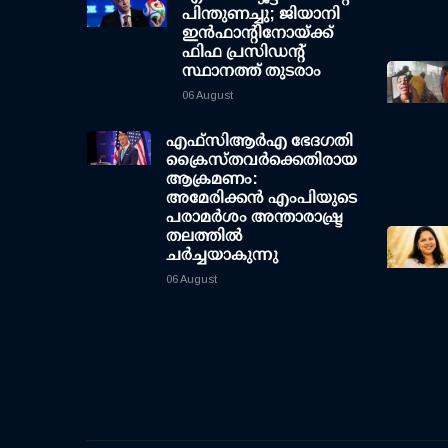
പിന്തുണച്ചു; ജിയാനി
ഇന്‍ഫാന്റിനോയ്ക്ക്
ഫിഫ പ്രസിഡന്റ്
സ്ഥാനത്ത് തുടരാം
06 August
എഫ്‌സി‌ആര്‍‌എ ഭേദഗതി
ക്രൈസ്തവർക്കെതിരായ
ആക്രമണം:
അമേരിക്കൻ എംപിയുടെ
പരാമർശം അന്താരാഷ്ട്ര
തലത്തിൽ
ചർച്ചയാകുന്നു
06 August