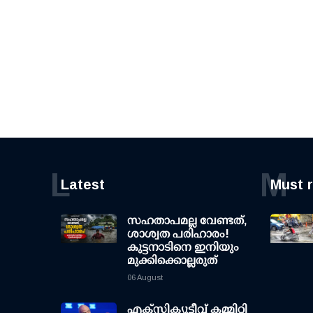
L
M
Latest
Must 
സഹതാപമല്ല വേണ്ടത്,
ശാശ്വത പരിഹാരം!
കുട്ടനാടിനെ ഇനിയും
മുക്കിക്കൊല്ലരുത്
06 August
എക്സിക്യൂട്ടീവ് കമ്മിറ്റി