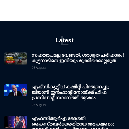
L
Latest
സഹതാപമല്ല വേണ്ടത്, ശാശ്വത പരിഹാരം!
കുട്ടനാടിനെ ഇനിയും മുക്കിക്കൊല്ലരുത്
06 August
എക്സിക്യൂട്ടീവ് കമ്മിറ്റി പിന്തുണച്ചു;
ജിയാനി ഇന്‍ഫാന്റിനോയ്ക്ക് ഫിഫ
പ്രസിഡന്റ് സ്ഥാനത്ത് തുടരാം
06 August
എഫ്‌സി‌ആര്‍‌എ ഭേദഗതി
ക്രൈസ്തവർക്കെതിരായ ആക്രമണം: