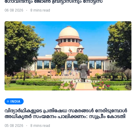
ഗോവിന്ദനും ജോണ്‍ ബ്രിട്ടാസിനും നോട്ടീസ്
06 08 2026
8 mins read
INDIA
വിദ്യാര്‍ഥികളുടെ പ്രതിഷേധ സമരങ്ങള്‍ നേരിടുമ്പോള്‍
അധികൃതര്‍ സംയമനം പാലിക്കണം: സുപ്രീം കോടതി
05 08 2026
8 mins read