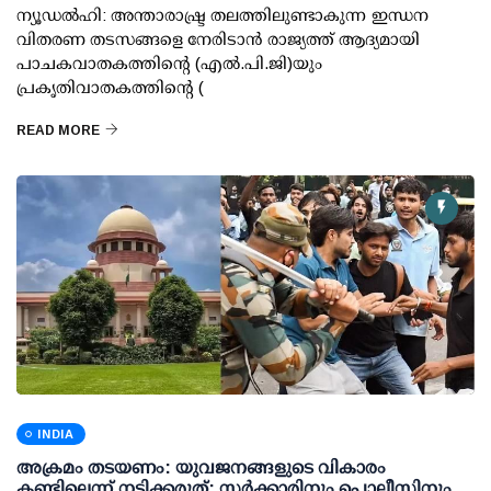
ന്യൂഡല്‍ഹി: അന്താരാഷ്ട്ര തലത്തിലുണ്ടാകുന്ന ഇന്ധന
വിതരണ തടസങ്ങളെ നേരിടാന്‍ രാജ്യത്ത് ആദ്യമായി
പാചകവാതകത്തിന്റെ (എല്‍.പി.ജി)യും
പ്രകൃതിവാതകത്തിന്റെ (
READ MORE
INDIA
അക്രമം തടയണം: യുവജനങ്ങളുടെ വികാരം
കണ്ടില്ലെന്ന് നടിക്കരുത്; സര്‍ക്കാരിനും പൊലീസിനും