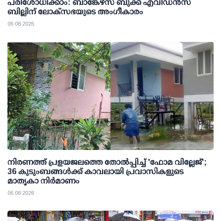
പരിശോധിക്കാം: ബാങ്കേഴ്സ് ബുക്ക് എവിഡന്‍സ്
ബില്ലിന് ലോക്സഭയുടെ അംഗീകാരം
06 08 2026
നിരണത്ത് പ്രളയജലത്തെ തോല്‍പ്പിച്ച് 'ഫോമ വില്ലേജ്';
36 കുടുംബങ്ങള്‍ക്ക് കാവലായി പ്രവാസികളുടെ
മാതൃകാ നിര്‍മാണം
06 08 2026