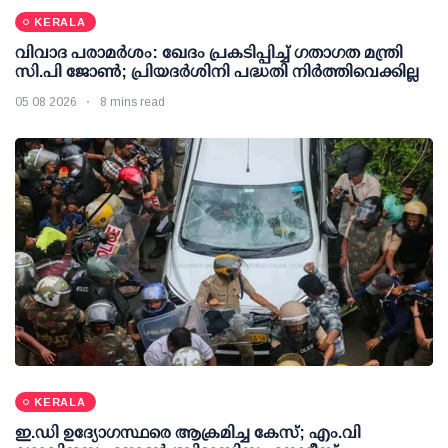
KERALA
വിവാദ പരാമര്‍ശം: ഖേദം പ്രകടിപ്പിച്ച് ഗതാഗത മന്ത്രി
സി.പി ജോണ്‍; പ്രിയദര്‍ശിനി പദ്ധതി നിര്‍ത്തിവെക്കില്ല
05 08 2026
8 mins read
KERALA
ഇ.ഡി ഉദ്യോഗസ്ഥരെ ആക്രമിച്ച കേസ്; എം.വി