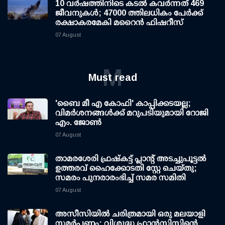
10 വര്‍ഷത്തിനിടെ കടല്‍ കവര്‍ന്നത് 469
ജീവനുകള്‍; 47000 ത്തിലധികം പേര്‍ക്ക്
രക്ഷാകരമേകി മറൈന്‍ ഫിഷറീസ്
07 August
M
Must read
'ബൈ മീ എ കോഫി' കാപ്പിക്കടയല്ല;
വിമര്‍ശനങ്ങള്‍ക്ക് മറുപടിയുമായി റോജി
എം. ജോണ്‍
07 August
താമരശേരി ഫ്രഷ്കട്ട് പ്ലാന്റ് അടച്ചുപൂട്ടൽ
ഉത്തരവ് ഹൈക്കോടതി സ്റ്റേ ചെയ്തു;
സമരം പുനരാരംഭിച്ച് സമര സമിതി
07 August
അസീസിയിൽ ചരിത്രമായി ഒരു മലയാളി
സമർപ്പണം; വിശുദ്ധ ഫ്രാൻസിസിന്റെ