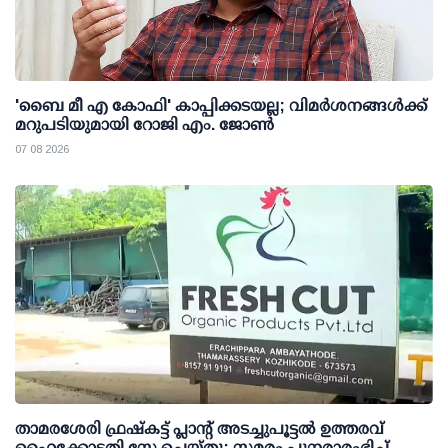
'ബൈ മീ എ കോഫി' കാപ്പിക്കടയല്ല; വിമര്‍ശനങ്ങള്‍ക്ക്
മറുപടിയുമായി റോജി എം. ജോണ്‍
07 08 2026
താമരശേരി ഫ്രഷ്കട്ട് പ്ലാന്റ് അടച്ചുപൂട്ടൽ ഉത്തരവ്
ഹൈക്കോടതി സ്റ്റേ ചെയ്തു; സമരം പുനരാരംഭിച്ച്