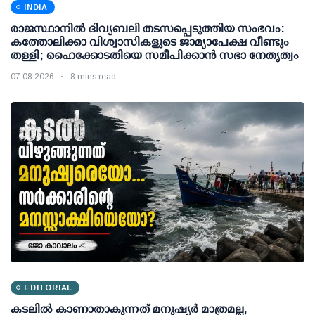
INDIA
രാജസ്ഥാനിൽ ദിവ്യബലി തടസപ്പെടുത്തിയ സംഭവം:
കത്തോലിക്കാ വിശ്വാസികളുടെ ജാമ്യാപേക്ഷ വീണ്ടും
തള്ളി; ഹൈക്കോടതിയെ സമീപിക്കാൻ സഭാ നേതൃത്വം
07 08 2026
8 mins read
EDITORIAL
കടലിൽ കാണാതാകുന്നത് മനുഷ്യർ മാത്രമല്ല,