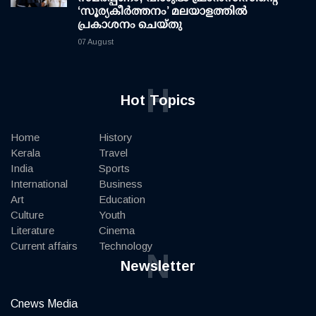
‘സൂര്യകീർത്തനം’ മലയാളത്തിൽ
പ്രകാശനം ചെയ്തു
07 August
H
Hot Topics
Home
History
Kerala
Travel
India
Sports
International
Business
Art
Education
Culture
Youth
Literature
Cinema
Current affairs
Technology
N
Newsletter
Cnews Media