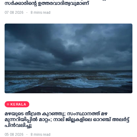
സർക്കാരിന്റെ ഉത്തരവാദിത്വവുമാണ്
07 08 2026
8 mins read
KERALA
മഴയുടെ തീവ്രത കുറഞ്ഞു; സംസ്ഥാനത്ത് മഴ
മുന്നറിയിപ്പിൽ മാറ്റം; നാല് ജില്ലകളിലെ ഓറഞ്ച് അലർട്ട്
പിൻവലിച്ചു
05 08 2026
8 mins read