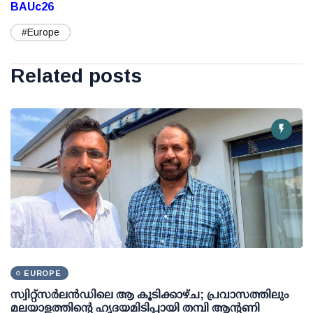
BAUc26
#Europe
Related posts
EUROPE
സ്വിറ്റ്സർലൻഡിലെ ആ കൂടിക്കാഴ്ച; പ്രവാസത്തിലും
മലയാളത്തിന്റെ ഹൃദയമിടിപ്പായി തമ്പി ആന്റണി