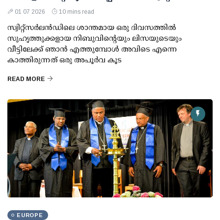
01 07 2026
10 mins read
സ്വിറ്റ്സർലൻഡിലെ ശാന്തമായ ഒരു ദിവസത്തിൽ
സുഹൃത്തുക്കളായ നിബുവിന്റെയും ലിസയുടെയും
വീട്ടിലേക്ക് ഞാൻ എത്തുമ്പോൾ അവിടെ എന്നെ
കാത്തിരുന്നത് ഒരു അപൂർവ കൂട
READ MORE
EUROPE