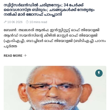
സ്വിറ്റ്സർലൻഡിൽ ചരിത്രനേട്ടം; 34 പേർക്ക്
ദൈവശാസ്ത്ര ബിരുദം; ചടങ്ങുകൾക്ക് നേതൃത്വം
നൽകി മാർ ജോസഫ് പാംപ്ലാനി
10 06 2026
10 mins read
ബേൺ: തലശേരി ആൽഫ ഇൻസ്റ്റിറ്റ്യൂട്ട് ഓഫ് തിയോളജി
ആൻഡ് സയൻസിന്റെ കീഴിൽ മാസ്റ്റർ ഓഫ് തിയോളജി
(എംടിഎച്ച്), ബാച്ചിലർ ഓഫ് തിയോളജി (ബി‌ടിഎച്ച്) പഠനം
പൂർത്ത
READ MORE