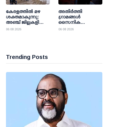
അംഗീകാരം
കേരളത്തില്‍ മഴ
അതിര്‍ത്തി
ശക്തമാകുന്നു:
ഗ്രാമങ്ങള്‍
അഞ്ച് ജില്ലകളിലെ
സൈനിക
വിദ്യാഭ്യാസ
താവളങ്ങളാക്കുന്നു;
06 08 2026
06 08 2026
സ്ഥാപനങ്ങള്‍ക്ക്
ടിബറ്റിലെ
വെള്ളിയാഴ്ച
സാംസ്‌കാരിക
അവധി
അധിനിവേശവും
സൈനിക നീക്കവും
ശക്തിപ്പെടുത്തി
Trending Posts
ചൈന