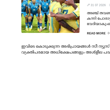
31 07 2026
അഞ്ച് തവണ ല
കന്നി പോരാട്ട
വേദിയാകുംകൊ
READ MORE
ഇവിടെ കൊടുക്കുന്ന അഭിപ്രായങ്ങള്‍ സീ ന്യ
വ്യക്തിപരമായ അധിക്ഷേപങ്ങളും അശ്‌ളീല പദ