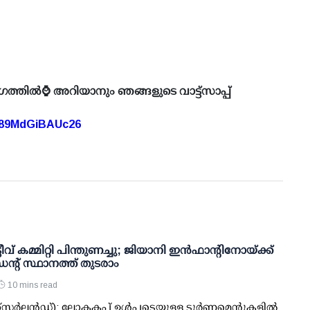
ഗത്തിൽ⌚ അറിയാനും ഞങ്ങളുടെ വാട്ട്സാപ്പ്
A89MdGiBAUc26
ീവ് കമ്മിറ്റി പിന്തുണച്ചു; ജിയാനി ഇന്‍ഫാന്റിനോയ്ക്ക്
ന്റ് സ്ഥാനത്ത് തുടരാം
10 mins read
റ്റ്‌സര്‍ലന്‍ഡ്): ലോകകപ്പ് ഉള്‍പ്പടെയുള്ള ടൂര്‍ണമെന്റുകളില്‍