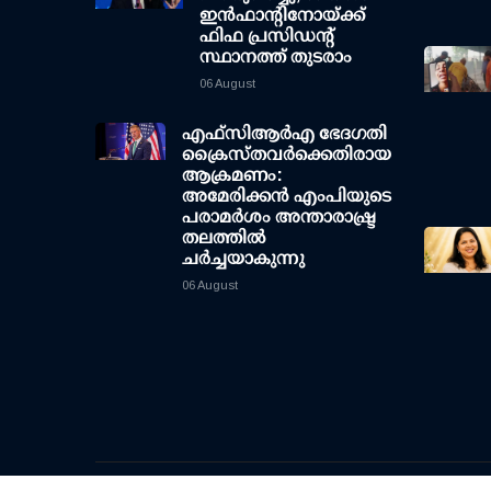
ഇന്‍ഫാന്റിനോയ്ക്ക്
ഫിഫ പ്രസിഡന്റ്
സ്ഥാനത്ത് തുടരാം
06 August
എഫ്‌സി‌ആര്‍‌എ ഭേദഗതി
ക്രൈസ്തവർക്കെതിരായ
ആക്രമണം:
അമേരിക്കൻ എംപിയുടെ
പരാമർശം അന്താരാഷ്ട്ര
തലത്തിൽ
ചർച്ചയാകുന്നു
06 August