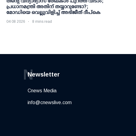
തന്റെ വിദ്യാഭ്യാസ രേഖകള്‍ പുറത്ത് വിടാം;
പ്രധാനമന്ത്രി അതിന് തയ്യാറുണ്ടോ?;
മോഡിയെ വെല്ലുവിളിച്ച് അഭിജീത് ദീപ്കെ
04 08 2026
8 mins read
N
Newsletter
Cnews Media
info@cnewslive.com