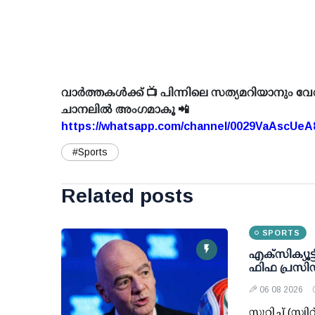
വാർത്തകൾക്ക് 📺 പിന്നിലെ സത്യമറിയാനും വേ
ചാനലിൽ അംഗമാകൂ 📲
https://whatsapp.com/channel/0029VaAscUe
#Sports
Related posts
SPORTS
എക്സിക്യൂട്ട
ഫിഫ പ്രസിഡ
06 08 2026
സൂറിച്ച് (സ്വി