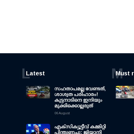
L
M
Latest
Must 
സഹതാപമല്ല വേണ്ടത്,
ശാശ്വത പരിഹാരം!
കുട്ടനാടിനെ ഇനിയും
മുക്കിക്കൊല്ലരുത്
06 August
എക്സിക്യൂട്ടീവ് കമ്മിറ്റി
പിന്തുണച്ചു; ജിയാനി