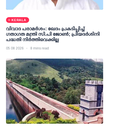
KERALA
വിവാദ പരാമര്‍ശം: ഖേദം പ്രകടിപ്പിച്ച്
ഗതാഗത മന്ത്രി സി.പി ജോണ്‍; പ്രിയദര്‍ശിനി
പദ്ധതി നിര്‍ത്തിവെക്കില്ല
05 08 2026
8 mins read