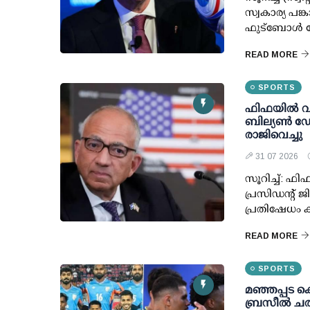
സ്വകാര്യ പങ
ഫുട്ബോള്‍ 
READ MORE
SPORTS
ഫിഫയില്‍ വന
ബില്യണ്‍ ഡോ
രാജിവെച്ചു
31 07 2026
സൂറിച്ച്: ഫ
പ്രസിഡന്റ് 
പ്രതിഷേധം ക
READ MORE
SPORTS
മഞ്ഞപ്പട കൊ
ബ്രസീല്‍ ചര