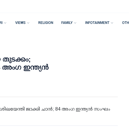
RI
VIEWS
RELIGION
FAMILY
INFOTAINMENT
OTH
തുടക്കം;
 അം​ഗ ഇന്ത്യൻ