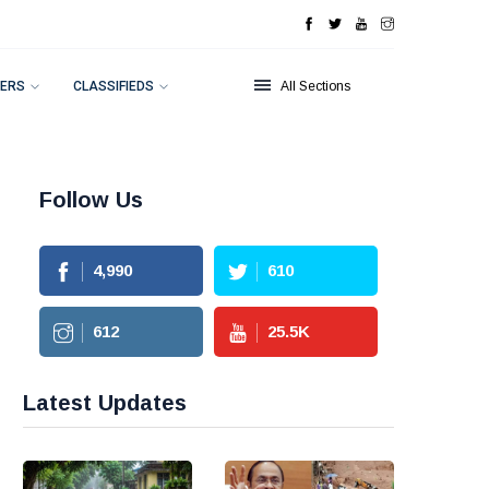
ERS
CLASSIFIEDS
All Sections
Follow Us
4,990
610
612
25.5
K
Latest Updates