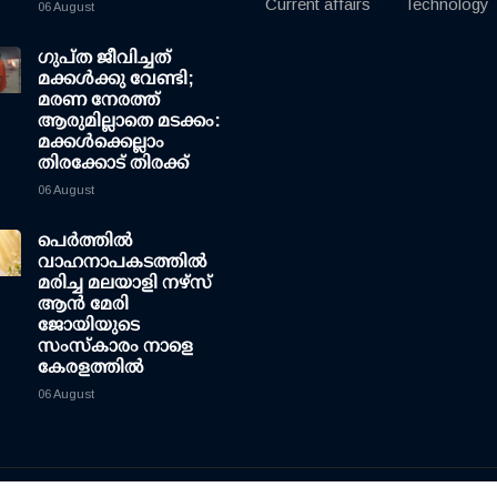
Current affairs
Technology
06 August
ഗുപ്ത ജീവിച്ചത്
മക്കള്‍ക്കു വേണ്ടി;
മരണ നേരത്ത്
ആരുമില്ലാതെ മടക്കം:
മക്കള്‍ക്കെല്ലാം
തിരക്കോട് തിരക്ക്
06 August
പെർത്തിൽ
വാഹനാപകടത്തിൽ
മരിച്ച മലയാളി നഴ്സ്
ആൻ മേരി
ജോയിയുടെ
സംസ്കാരം നാളെ
കേരളത്തിൽ
06 August