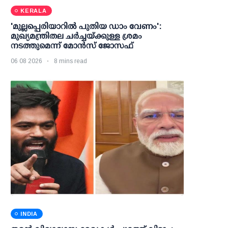
KERALA
'മുല്ലപ്പെരിയാറില്‍ പുതിയ ഡാം വേണം':
മുഖ്യമന്ത്രിതല ചര്‍ച്ചയ്ക്കുള്ള ശ്രമം
നടത്തുമെന്ന് മോന്‍സ് ജോസഫ്
06 08 2026
8 mins read
INDIA