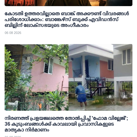
കോടതി ഉത്തരവില്ലാതെ ബാങ്ക് അക്കൗണ്ട് വിവരങ്ങള്‍
പരിശോധിക്കാം: ബാങ്കേഴ്സ് ബുക്ക് എവിഡന്‍സ്
ബില്ലിന് ലോക്സഭയുടെ അംഗീകാരം
06 08 2026
നിരണത്ത് പ്രളയജലത്തെ തോല്‍പ്പിച്ച് 'ഫോമ വില്ലേജ്';
36 കുടുംബങ്ങള്‍ക്ക് കാവലായി പ്രവാസികളുടെ
മാതൃകാ നിര്‍മാണം