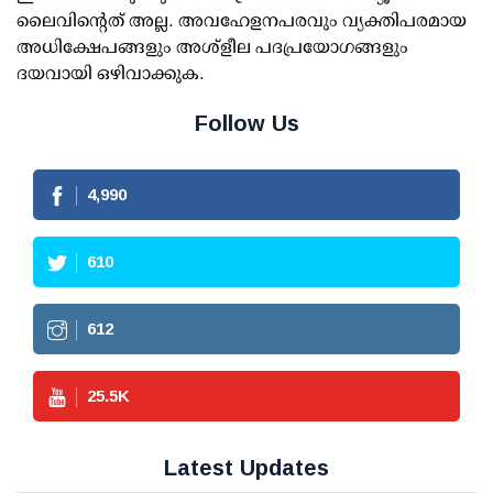
ലൈവിന്റെത് അല്ല. അവഹേളനപരവും വ്യക്തിപരമായ
അധിക്ഷേപങ്ങളും അശ്‌ളീല പദപ്രയോഗങ്ങളും
ദയവായി ഒഴിവാക്കുക.
Follow Us
4,990
610
612
25.5
K
Latest Updates