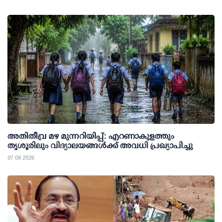
അതിതീവ്ര മഴ മുന്നറിയിപ്പ്: എറണാകുളത്തും
തൃശൂരിലും വിദ്യാലയങ്ങള്‍ക്ക് അവധി പ്രഖ്യാപിച്ചു
07 08 2026