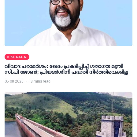
KERALA
വിവാദ പരാമര്‍ശം: ഖേദം പ്രകടിപ്പിച്ച് ഗതാഗത മന്ത്രി
സി.പി ജോണ്‍; പ്രിയദര്‍ശിനി പദ്ധതി നിര്‍ത്തിവെക്കില്ല
05 08 2026
8 mins read