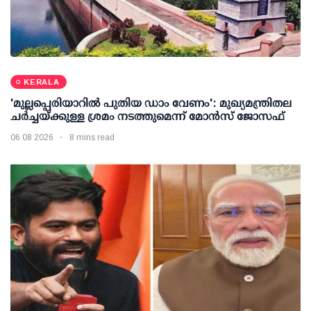
KERALA
'മുല്ലപ്പെരിയാറില്‍ പുതിയ ഡാം വേണം': മുഖ്യമന്ത്രിതല
ചര്‍ച്ചയ്ക്കുള്ള ശ്രമം നടത്തുമെന്ന് മോന്‍സ് ജോസഫ്
06 08 2026
8 mins read