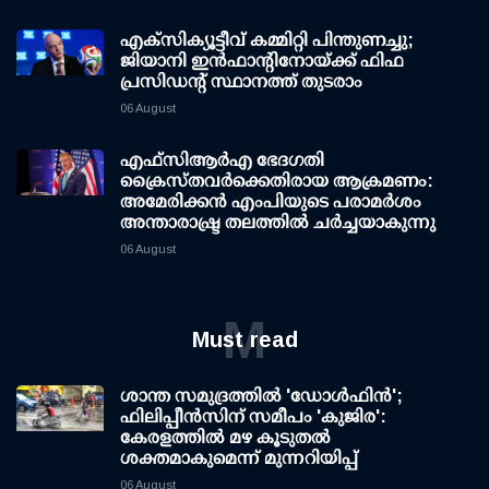
എക്സിക്യൂട്ടീവ് കമ്മിറ്റി പിന്തുണച്ചു;
ജിയാനി ഇന്‍ഫാന്റിനോയ്ക്ക് ഫിഫ
പ്രസിഡന്റ് സ്ഥാനത്ത് തുടരാം
06 August
എഫ്‌സി‌ആര്‍‌എ ഭേദഗതി
ക്രൈസ്തവർക്കെതിരായ ആക്രമണം:
അമേരിക്കൻ എംപിയുടെ പരാമർശം
അന്താരാഷ്ട്ര തലത്തിൽ ചർച്ചയാകുന്നു
06 August
M
Must read
ശാന്ത സമുദ്രത്തില്‍ 'ഡോള്‍ഫിന്‍';
ഫിലിപ്പീന്‍സിന് സമീപം 'കുജിര':
കേരളത്തില്‍ മഴ കൂടുതല്‍
ശക്തമാകുമെന്ന് മുന്നറിയിപ്പ്
06 August