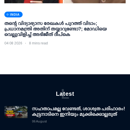
INDIA
തന്റെ വിദ്യാഭ്യാസ രേഖകള്‍ പുറത്ത് വിടാം;
പ്രധാനമന്ത്രി അതിന് തയ്യാറുണ്ടോ?; മോഡിയെ
വെല്ലുവിളിച്ച് അഭിജീത് ദീപ്കെ
04 08 2026
8 mins read
L
Latest
സഹതാപമല്ല വേണ്ടത്, ശാശ്വത പരിഹാരം!
കുട്ടനാടിനെ ഇനിയും മുക്കിക്കൊല്ലരുത്
06 August