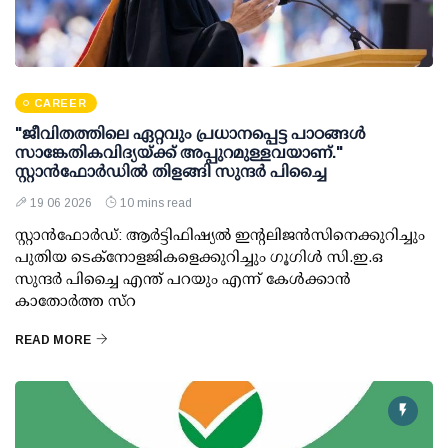
CAREER
"ജീവിതത്തിലെ ഏറ്റവും പ്രധാനപ്പെട്ട പാഠങ്ങൾ
സാങ്കേതികവിദ്യയ്ക്ക് അപ്പുറമുള്ളവയാണ്."
സ്റ്റാൻഫോർഡിൽ തിളങ്ങി സുന്ദർ പിച്ചൈ
19 06 2026
10 mins read
സ്റ്റാൻഫോർഡ്: ആർട്ടിഫിഷ്യൽ ഇന്റലിജൻസിനെക്കുറിച്ചും
പുതിയ ടെക്നോളജികളെക്കുറിച്ചും ഗൂഗിൾ സി.ഇ.ഒ
സുന്ദർ പിച്ചൈ എന്ത് പറയും എന്ന് കേൾക്കാൻ
കാതോർത്ത സ്റ
READ MORE