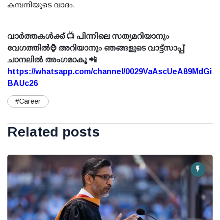
കമ്പനിയുടെ വാദം.
വാർത്തകൾക്ക് 📺 പിന്നിലെ സത്യമറിയാനും
വേഗത്തിൽ⌚ അറിയാനും ഞങ്ങളുടെ വാട്ട്സാപ്പ്
ചാനലിൽ അംഗമാകൂ 📲
https://whatsapp.com/channel/0029VaAscUeA89MdGi
BAUc26
#Career
Related posts