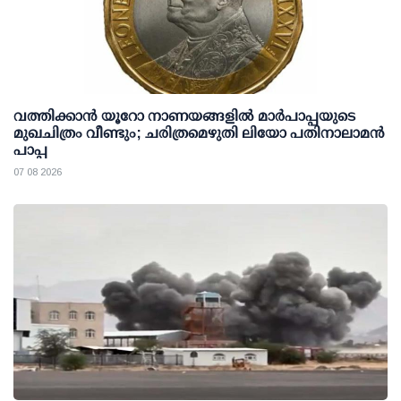
വത്തിക്കാൻ യൂറോ നാണയങ്ങളിൽ മാർപാപ്പയുടെ
മുഖചിത്രം വീണ്ടും; ചരിത്രമെഴുതി ലിയോ പതിനാലാമൻ
പാപ്പ
07 08 2026