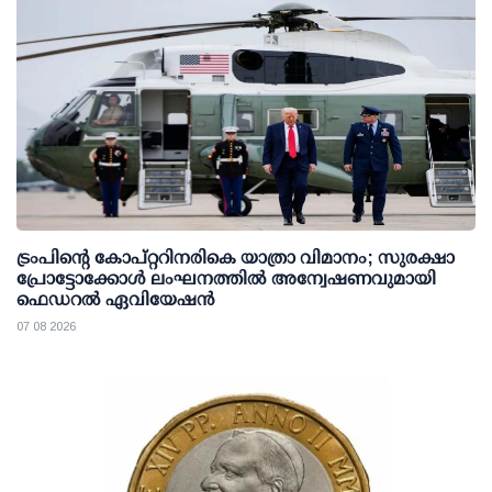
ട്രംപിന്റെ കോപ്റ്ററിനരികെ യാത്രാ വിമാനം; സുരക്ഷാ
പ്രോട്ടോക്കോള്‍ ലംഘനത്തില്‍ അന്വേഷണവുമായി
ഫെഡറല്‍ ഏവിയേഷന്‍
07 08 2026