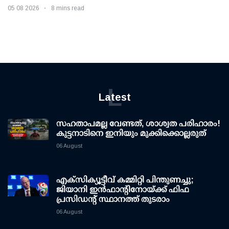
05 08 2026
8 mins read
L
Latest
സഹതാപമല്ല വേണ്ടത്, ശാശ്വത പരിഹാരം!
കുട്ടനാടിനെ ഇനിയും മുക്കിക്കൊല്ലരുത്
06 August
എക്സിക്യൂട്ടീവ് കമ്മിറ്റി പിന്തുണച്ചു;
ജിയാനി ഇന്‍ഫാന്റിനോയ്ക്ക് ഫിഫ
പ്രസിഡന്റ് സ്ഥാനത്ത് തുടരാം
06 August