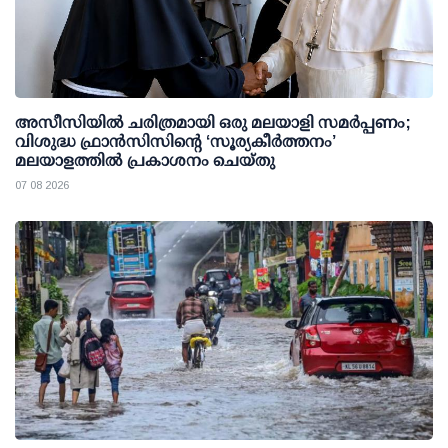
അസീസിയിൽ ചരിത്രമായി ഒരു മലയാളി സമർപ്പണം;
വിശുദ്ധ ഫ്രാൻസിസിന്റെ ‘സൂര്യകീർത്തനം’
മലയാളത്തിൽ പ്രകാശനം ചെയ്തു
07 08 2026