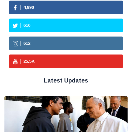
4,990
610
612
25.5
K
Latest Updates