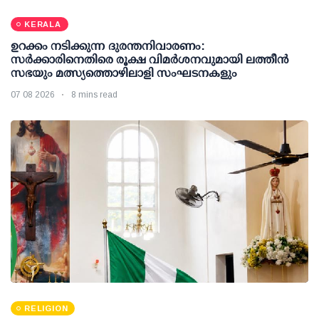
KERALA
ഉറക്കം നടിക്കുന്ന ദുരന്തനിവാരണം:
സര്‍ക്കാരിനെതിരെ രൂക്ഷ വിമര്‍ശനവുമായി ലത്തീന്‍
സഭയും മത്സ്യത്തൊഴിലാളി സംഘടനകളും
07 08 2026
8 mins read
RELIGION