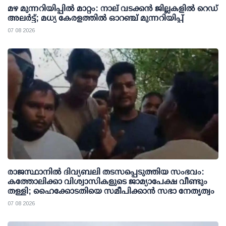
മഴ മുന്നറിയിപ്പില്‍ മാറ്റം: നാല് വടക്കന്‍ ജില്ലകളില്‍ റെഡ്
അലര്‍ട്ട്; മധ്യ കേരളത്തില്‍ ഓറഞ്ച് മുന്നറിയിപ്പ്
07 08 2026
രാജസ്ഥാനിൽ ദിവ്യബലി തടസപ്പെടുത്തിയ സംഭവം:
കത്തോലിക്കാ വിശ്വാസികളുടെ ജാമ്യാപേക്ഷ വീണ്ടും
തള്ളി; ഹൈക്കോടതിയെ സമീപിക്കാൻ സഭാ നേതൃത്വം
07 08 2026