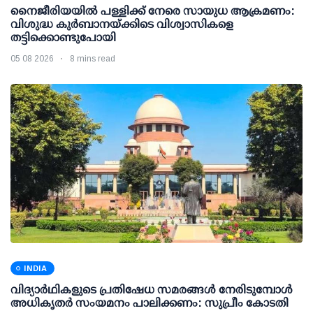
നൈജീരിയയിൽ പള്ളിക്ക് നേരെ സായുധ ആക്രമണം:
വിശുദ്ധ കുർബാനയ്ക്കിടെ വിശ്വാസികളെ
തട്ടിക്കൊണ്ടുപോയി
05 08 2026
8 mins read
INDIA
വിദ്യാര്‍ഥികളുടെ പ്രതിഷേധ സമരങ്ങള്‍ നേരിടുമ്പോള്‍
അധികൃതര്‍ സംയമനം പാലിക്കണം: സുപ്രീം കോടതി