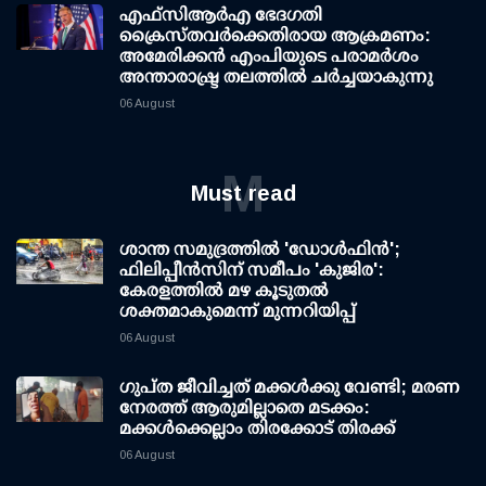
എഫ്‌സി‌ആര്‍‌എ ഭേദഗതി
ക്രൈസ്തവർക്കെതിരായ ആക്രമണം:
അമേരിക്കൻ എംപിയുടെ പരാമർശം
അന്താരാഷ്ട്ര തലത്തിൽ ചർച്ചയാകുന്നു
06 August
M
Must read
ശാന്ത സമുദ്രത്തില്‍ 'ഡോള്‍ഫിന്‍';
ഫിലിപ്പീന്‍സിന് സമീപം 'കുജിര':
കേരളത്തില്‍ മഴ കൂടുതല്‍
ശക്തമാകുമെന്ന് മുന്നറിയിപ്പ്
06 August
ഗുപ്ത ജീവിച്ചത് മക്കള്‍ക്കു വേണ്ടി; മരണ
നേരത്ത് ആരുമില്ലാതെ മടക്കം:
മക്കള്‍ക്കെല്ലാം തിരക്കോട് തിരക്ക്
06 August