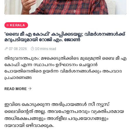
KERALA
'ബൈ മീ എ കോഫി' കാപ്പിക്കടയല്ല; വിമര്‍ശനങ്ങള്‍ക്ക്
മറുപടിയുമായി റോജി എം. ജോണ്‍
07 08 2026
10 mins read
തിരുവനന്തപുരം: മഴക്കെടുതിക്കിടെ മുഖ്യമന്ത്രി ബൈ മീ എ
കോഫി എന്ന സ്ഥാപനം ഉദ്ഘാടനം ചെയ്യാന്‍
പോയതിനെതിരെ ഉയര്‍ന്ന വിമര്‍ശനങ്ങള്‍ക്കും അപവാദ
പ്രചാരണങ്ങ
READ MORE
ഇവിടെ കൊടുക്കുന്ന അഭിപ്രായങ്ങള്‍ സീ ന്യൂസ്
ലൈവിന്റെത് അല്ല. അവഹേളനപരവും വ്യക്തിപരമായ
അധിക്ഷേപങ്ങളും അശ്‌ളീല പദപ്രയോഗങ്ങളും
ദയവായി ഒഴിവാക്കുക.