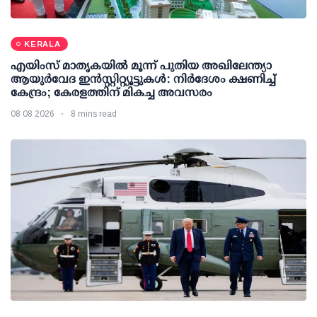
KERALA
എയിംസ് മാതൃകയില്‍ മൂന്ന് പുതിയ അഖിലേന്ത്യാ
ആയുര്‍വേദ ഇന്‍സ്റ്റിറ്റ്യൂട്ടുകള്‍: നിര്‍ദേശം ക്ഷണിച്ച്
കേന്ദ്രം; കേരളത്തിന് മികച്ച അവസരം
08 08 2026
8 mins read