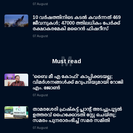
07 August
10 വര്‍ഷത്തിനിടെ കടല്‍ കവര്‍ന്നത് 469
ജീവനുകള്‍; 47000 ത്തിലധികം പേര്‍ക്ക്
രക്ഷാകരമേകി മറൈന്‍ ഫിഷറീസ്
07 August
M
Must read
'ബൈ മീ എ കോഫി' കാപ്പിക്കടയല്ല;
വിമര്‍ശനങ്ങള്‍ക്ക് മറുപടിയുമായി റോജി
എം. ജോണ്‍
07 August
താമരശേരി ഫ്രഷ്കട്ട് പ്ലാന്റ് അടച്ചുപൂട്ടൽ
ഉത്തരവ് ഹൈക്കോടതി സ്റ്റേ ചെയ്തു;
സമരം പുനരാരംഭിച്ച് സമര സമിതി
07 August