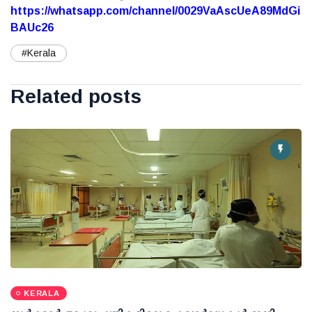
https://whatsapp.com/channel/0029VaAscUeA89MdGi
BAUc26
#Kerala
Related posts
KERALA