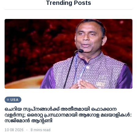
Trending Posts
USA
ചെറിയ സ്വപ്നങ്ങൾക്ക് അതീതമായി ഫൊക്കാന
വളർന്നു; ഒരൊറ്റ പ്രസ്ഥാനമായി ആഗോള മലയാളികൾ:
സജിമോൻ ആന്റണി
10 08 2026
8 mins read