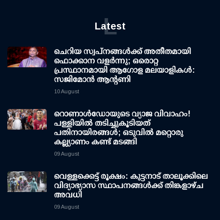
L
Latest
ചെറിയ സ്വപ്നങ്ങൾക്ക് അതീതമായി
ഫൊക്കാന വളർന്നു; ഒരൊറ്റ
പ്രസ്ഥാനമായി ആഗോള മലയാളികൾ:
സജിമോൻ ആന്റണി
10 August
റൊണാള്‍ഡോയുടെ വ്യാജ വിവാഹം!
പള്ളിയില്‍ തടിച്ചുകൂടിയത്
പതിനായിരങ്ങള്‍; ഒടുവില്‍ മറ്റൊരു
കല്ല്യാണം കണ്ട് മടങ്ങി
09 August
വെള്ളക്കെട്ട് രൂക്ഷം: കുട്ടനാട് താലൂക്കിലെ
വിദ്യാഭ്യാസ സ്ഥാപനങ്ങള്‍ക്ക് തിങ്കളാഴ്ച
അവധി
09 August