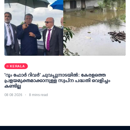
KERALA
'റൂം ഫോര്‍ റിവര്‍' ചുവപ്പുനാടയില്‍: കേരളത്തെ
പ്രളയമുക്തമാക്കാനുള്ള സ്വപ്ന പദ്ധതി വെളിച്ചം
കണ്ടില്ല
08 08 2026
8 mins read