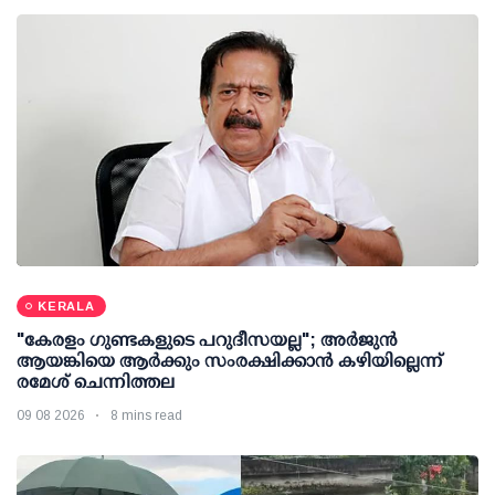
KERALA
"കേരളം ഗുണ്ടകളുടെ പറുദീസയല്ല"; അർജുൻ
ആയങ്കിയെ ആർക്കും സംരക്ഷിക്കാൻ കഴിയില്ലെന്ന്
രമേശ് ചെന്നിത്തല
09 08 2026
8 mins read