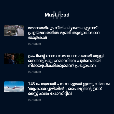
M
Must read
മരണത്തിലും നീതികിട്ടാതെ കുട്ടനാട്:
പ്രളയജലത്തില്‍ മുങ്ങി ആദ്യാവസാന
യാത്രകള്‍
09 August
ട്രംപിന്റെ ഗാസ സമാധാന പദ്ധതി തള്ളി
നെതന്യാഹു; ഹമാസിനെ പൂര്‍ണമായി
നിരായുധീകരിക്കുമെന്ന് പ്രഖ്യാപനം
09 August
145 പേരുമായി പറന്ന എയര്‍ ഇന്ത്യ വിമാനം
'ആകാശച്ചുഴിയില്‍'; പൈലറ്റിന്റെ ഡ്രഗ്
ടെസ്റ്റ് ഫലം പോസിറ്റീവ്
09 August