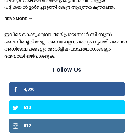
ഔദ്യോഗികമായി ദേശീയ പ്രകൃതി ദുരന്തങ്ങളുടെ
പട്ടികയില്‍ ഉള്‍പ്പെടുത്തി കേന്ദ്ര ആഭ്യന്തര മന്ത്രാലയം
READ MORE
ഇവിടെ കൊടുക്കുന്ന അഭിപ്രായങ്ങള്‍ സീ ന്യൂസ്
ലൈവിന്റെത് അല്ല. അവഹേളനപരവും വ്യക്തിപരമായ
അധിക്ഷേപങ്ങളും അശ്‌ളീല പദപ്രയോഗങ്ങളും
ദയവായി ഒഴിവാക്കുക.
Follow Us
4,990
610
612