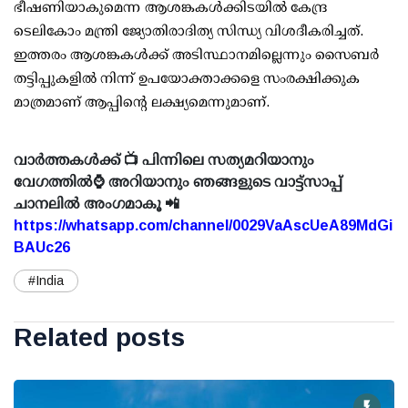
ഭീഷണിയാകുമെന്ന ആശങ്കകൾക്കിടയിൽ കേന്ദ്ര
ടെലികോം മന്ത്രി ജ്യോതിരാദിത്യ സിന്ധ്യ വിശദീകരിച്ചത്.
ഇത്തരം ആശങ്കകൾക്ക് അടിസ്ഥാനമില്ലെന്നും സൈബർ
തട്ടിപ്പുകളിൽ നിന്ന് ഉപയോക്താക്കളെ സംരക്ഷിക്കുക
മാത്രമാണ് ആപ്പിന്റെ ലക്ഷ്യമെന്നുമാണ്.
വാർത്തകൾക്ക് 📺 പിന്നിലെ സത്യമറിയാനും
വേഗത്തിൽ⌚ അറിയാനും ഞങ്ങളുടെ വാട്ട്സാപ്പ്
ചാനലിൽ അംഗമാകൂ 📲
https://whatsapp.com/channel/0029VaAscUeA89MdGi
BAUc26
#India
Related posts