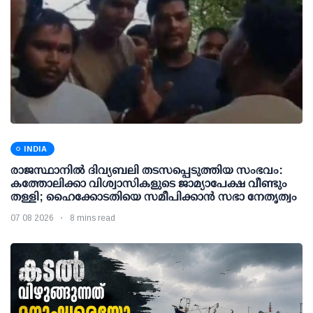
INDIA
രാജസ്ഥാനിൽ ദിവ്യബലി തടസപ്പെടുത്തിയ സംഭവം:
കത്തോലിക്കാ വിശ്വാസികളുടെ ജാമ്യാപേക്ഷ വീണ്ടും
തള്ളി; ഹൈക്കോടതിയെ സമീപിക്കാൻ സഭാ നേതൃത്വം
07 08 2026
8 mins read