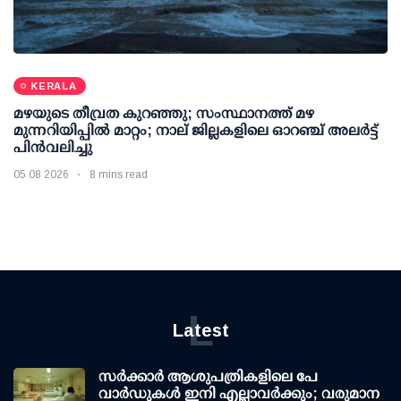
KERALA
മഴയുടെ തീവ്രത കുറഞ്ഞു; സംസ്ഥാനത്ത് മഴ
മുന്നറിയിപ്പിൽ മാറ്റം; നാല് ജില്ലകളിലെ ഓറഞ്ച് അലർട്ട്
പിൻവലിച്ചു
05 08 2026
8 mins read
L
Latest
സര്‍ക്കാര്‍ ആശുപത്രികളിലെ പേ
വാര്‍ഡുകള്‍ ഇനി എല്ലാവര്‍ക്കും; വരുമാന