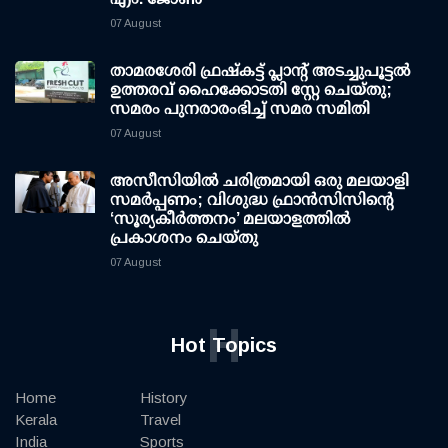
07 August
താമരശേരി ഫ്രഷ്കട്ട് പ്ലാന്റ് അടച്ചുപൂട്ടൽ
ഉത്തരവ് ഹൈക്കോടതി സ്റ്റേ ചെയ്തു;
സമരം പുനരാരംഭിച്ച് സമര സമിതി
07 August
അസീസിയിൽ ചരിത്രമായി ഒരു മലയാളി
സമർപ്പണം; വിശുദ്ധ ഫ്രാൻസിസിന്റെ
‘സൂര്യകീർത്തനം’ മലയാളത്തിൽ
പ്രകാശനം ചെയ്തു
07 August
H
Hot Topics
Home
History
Kerala
Travel
India
Sports