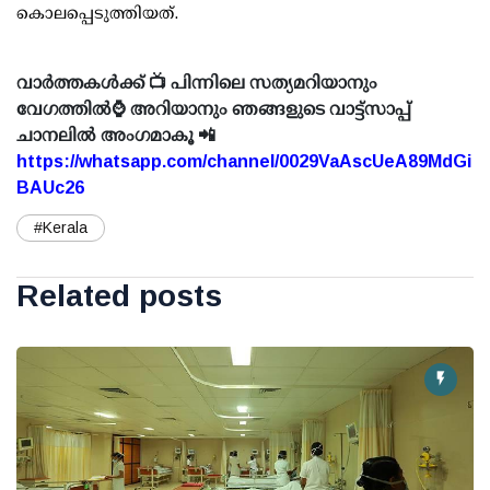
കൊലപ്പെടുത്തിയത്.
വാർത്തകൾക്ക് 📺 പിന്നിലെ സത്യമറിയാനും
വേഗത്തിൽ⌚ അറിയാനും ഞങ്ങളുടെ വാട്ട്സാപ്പ്
ചാനലിൽ അംഗമാകൂ 📲
https://whatsapp.com/channel/0029VaAscUeA89MdGi
BAUc26
#Kerala
Related posts