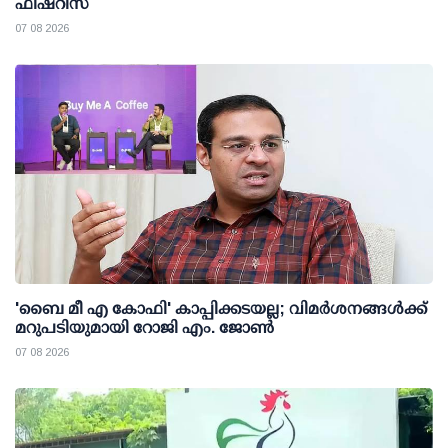
ഫിഷറീസ്
07 08 2026
'ബൈ മീ എ കോഫി' കാപ്പിക്കടയല്ല; വിമര്‍ശനങ്ങള്‍ക്ക്
മറുപടിയുമായി റോജി എം. ജോണ്‍
07 08 2026