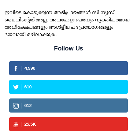
ഇവിടെ കൊടുക്കുന്ന അഭിപ്രായങ്ങള്‍ സീ ന്യൂസ്
ലൈവിന്റെത് അല്ല. അവഹേളനപരവും വ്യക്തിപരമായ
അധിക്ഷേപങ്ങളും അശ്‌ളീല പദപ്രയോഗങ്ങളും
ദയവായി ഒഴിവാക്കുക.
Follow Us
4,990
610
612
25.5
K