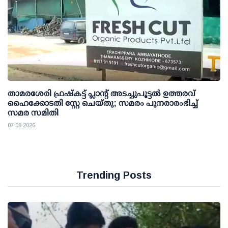
താമരശേരി ഫ്രഷ്കട്ട് പ്ലാന്റ് അടച്ചുപൂട്ടൽ ഉത്തരവ്
ഹൈക്കോടതി സ്റ്റേ ചെയ്തു; സമരം പുനരാരംഭിച്ച്
സമര സമിതി
07 08 2026
Trending Posts