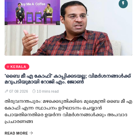
KERALA
'ബൈ മീ എ കോഫി' കാപ്പിക്കടയല്ല; വിമര്‍ശനങ്ങള്‍ക്ക്
മറുപടിയുമായി റോജി എം. ജോണ്‍
07 08 2026
10 mins read
തിരുവനന്തപുരം: മഴക്കെടുതിക്കിടെ മുഖ്യമന്ത്രി ബൈ മീ എ
കോഫി എന്ന സ്ഥാപനം ഉദ്ഘാടനം ചെയ്യാന്‍
പോയതിനെതിരെ ഉയര്‍ന്ന വിമര്‍ശനങ്ങള്‍ക്കും അപവാദ
പ്രചാരണങ്ങ
READ MORE