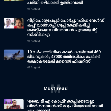
പരിധി ഒഴിവാക്കി ഉത്തരവായി
07 August
നീറ്റ് ചോദ്യപേപ്പര്‍ ചോര്‍ച്ച: 'ഫിഫ വേള്‍ഡ്
കപ്പ്' വാട്സാപ്പ് ഗ്രൂപ്പ് കേന്ദ്രീകരിച്ച്
ഞെട്ടിക്കുന്ന വിവരങ്ങള്‍ പുറത്തുവിട്ട്
സി.ബി.ഐ
07 August
10 വര്‍ഷത്തിനിടെ കടല്‍ കവര്‍ന്നത് 469
ജീവനുകള്‍; 47000 ത്തിലധികം പേര്‍ക്ക്
രക്ഷാകരമേകി മറൈന്‍ ഫിഷറീസ്
07 August
M
Must read
'ബൈ മീ എ കോഫി' കാപ്പിക്കടയല്ല;
വിമര്‍ശനങ്ങള്‍ക്ക് മറുപടിയുമായി റോജി
എം. ജോണ്‍