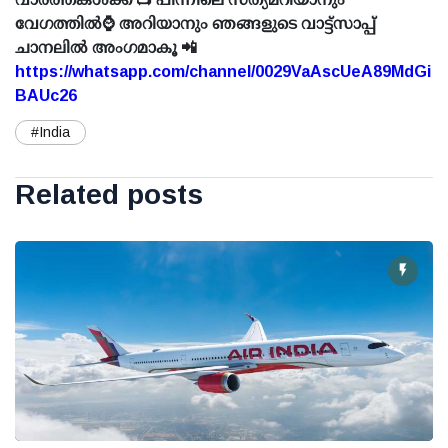
വേഗത്തിൽ⌚ അറിയാനും ഞങ്ങളുടെ വാട്ട്സാപ്പ്
ചാനലിൽ അംഗമാകൂ 📲
https://whatsapp.com/channel/0029VaAscUeA89MdGi
BAUc26
#India
Related posts