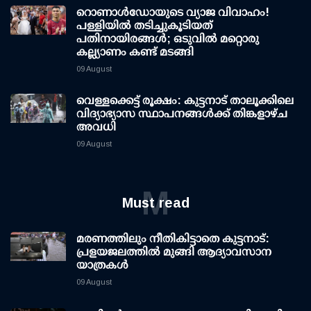
റൊണാള്‍ഡോയുടെ വ്യാജ വിവാഹം!
പള്ളിയില്‍ തടിച്ചുകൂടിയത്
പതിനായിരങ്ങള്‍; ഒടുവില്‍ മറ്റൊരു
കല്ല്യാണം കണ്ട് മടങ്ങി
09 August
വെള്ളക്കെട്ട് രൂക്ഷം: കുട്ടനാട് താലൂക്കിലെ
വിദ്യാഭ്യാസ സ്ഥാപനങ്ങള്‍ക്ക് തിങ്കളാഴ്ച
അവധി
09 August
M
Must read
മരണത്തിലും നീതികിട്ടാതെ കുട്ടനാട്:
പ്രളയജലത്തില്‍ മുങ്ങി ആദ്യാവസാന
യാത്രകള്‍
09 August