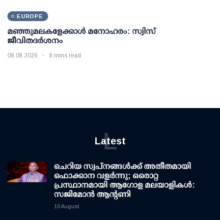
EUROPE
മഞ്ഞുമലകളേക്കാൾ മനോഹരം: സ്വിസ്
ജീവിതദർശനം
08 08 2026
8 mins read
L
Latest
ചെറിയ സ്വപ്നങ്ങൾക്ക് അതീതമായി
ഫൊക്കാന വളർന്നു; ഒരൊറ്റ
പ്രസ്ഥാനമായി ആഗോള മലയാളികൾ:
സജിമോൻ ആന്റണി
10 August