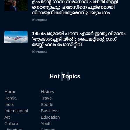
ട്രംപിന്റെ ഗാസ സമാധാന പദ്ധതി തള്ളി
നെതന്യാഹു; ഹമാസിനെ പൂര്‍ണമായി
നിരായുധീകരിക്കുമെന്ന് പ്രഖ്യാപനം
09 August
145 പേരുമായി പറന്ന എയര്‍ ഇന്ത്യ വിമാനം
'ആകാശച്ചുഴിയില്‍'; പൈലറ്റിന്റെ ഡ്രഗ്
ടെസ്റ്റ് ഫലം പോസിറ്റീവ്
09 August
H
Hot Topics
Home
History
Kerala
Travel
India
Sports
International
Business
Art
Education
Culture
Youth
Literature
Cinema