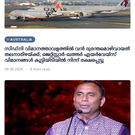
AUSTRALIA
സിഡ്‌നി വിമാനത്താവളത്തിൽ വൻ ദുരന്തമൊഴിവായത്
തലനാരിഴയ്ക്ക്; ജെറ്റ്‌സ്റ്റാർ-ഖത്തർ എയർവേയ്‌സ്
വിമാനങ്ങൾ കൂട്ടിയിടിയിൽ നിന്ന് രക്ഷപ്പെട്ടു
09 08 2026
8 mins read