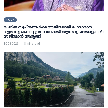
USA
ചെറിയ സ്വപ്നങ്ങൾക്ക് അതീതമായി ഫൊക്കാന
വളർന്നു; ഒരൊറ്റ പ്രസ്ഥാനമായി ആഗോള മലയാളികൾ:
സജിമോൻ ആന്റണി
10 08 2026
8 mins read