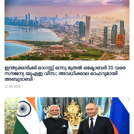
ഇന്ത്യക്കാര്‍ക്ക് ഓഗസ്റ്റ് ഒന്നു മുതല്‍ ഒക്ടോബര്‍ 31 വരെ
സൗജന്യ യുഎഇ വിസ; അവധിക്കാല ഓഫറുമായി
അബുദാബി
10 08 2026