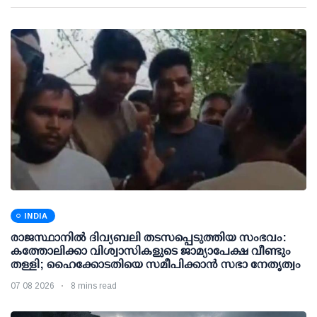
INDIA
രാജസ്ഥാനിൽ ദിവ്യബലി തടസപ്പെടുത്തിയ സംഭവം:
കത്തോലിക്കാ വിശ്വാസികളുടെ ജാമ്യാപേക്ഷ വീണ്ടും
തള്ളി; ഹൈക്കോടതിയെ സമീപിക്കാൻ സഭാ നേതൃത്വം
07 08 2026
8 mins read