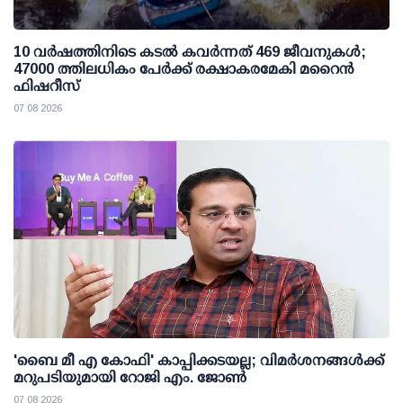
10 വര്‍ഷത്തിനിടെ കടല്‍ കവര്‍ന്നത് 469 ജീവനുകള്‍;
47000 ത്തിലധികം പേര്‍ക്ക് രക്ഷാകരമേകി മറൈന്‍
ഫിഷറീസ്
07 08 2026
'ബൈ മീ എ കോഫി' കാപ്പിക്കടയല്ല; വിമര്‍ശനങ്ങള്‍ക്ക്
മറുപടിയുമായി റോജി എം. ജോണ്‍
07 08 2026