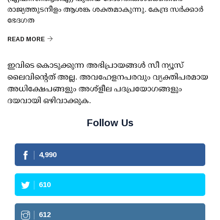
രാജ്യത്തുടനീളം ആശങ്ക ശക്തമാകുന്നു. കേന്ദ്ര സര്‍ക്കാര്‍
ഭേദഗത
READ MORE
ഇവിടെ കൊടുക്കുന്ന അഭിപ്രായങ്ങള്‍ സീ ന്യൂസ്
ലൈവിന്റെത് അല്ല. അവഹേളനപരവും വ്യക്തിപരമായ
അധിക്ഷേപങ്ങളും അശ്‌ളീല പദപ്രയോഗങ്ങളും
ദയവായി ഒഴിവാക്കുക.
Follow Us
4,990
610
612