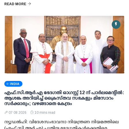
READ MORE
INDIA
എഫ്.സി.ആര്‍.എ ഭേദഗതി ഓഗസ്റ്റ് 12 ന് പാര്‍ലമെന്റില്‍:
ആശങ്ക അറിയിച്ച് ക്രൈസ്തവ സഭകളും മിസോറം
സര്‍ക്കാരും; വഴങ്ങാതെ കേന്ദ്രം
07 08 2026
10 mins read
ന്യൂഡല്‍ഹി: വിദേശസംഭാവനാ നിയന്ത്രണ നിയമത്തിലെ
(എഫ്.സി.ആര്‍.എ) പുതിയ ഭേദഗതികള്‍ക്കെതിരെ