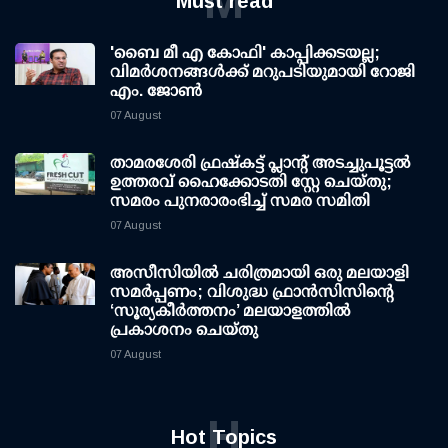
M
Must read
'ബൈ മീ എ കോഫി' കാപ്പിക്കടയല്ല;
വിമര്‍ശനങ്ങള്‍ക്ക് മറുപടിയുമായി റോജി
എം. ജോണ്‍
07 August
താമരശേരി ഫ്രഷ്കട്ട് പ്ലാന്റ് അടച്ചുപൂട്ടൽ
ഉത്തരവ് ഹൈക്കോടതി സ്റ്റേ ചെയ്തു;
സമരം പുനരാരംഭിച്ച് സമര സമിതി
07 August
അസീസിയിൽ ചരിത്രമായി ഒരു മലയാളി
സമർപ്പണം; വിശുദ്ധ ഫ്രാൻസിസിന്റെ
‘സൂര്യകീർത്തനം’ മലയാളത്തിൽ
പ്രകാശനം ചെയ്തു
07 August
H
Hot Topics