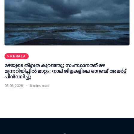
KERALA
മഴയുടെ തീവ്രത കുറഞ്ഞു; സംസ്ഥാനത്ത് മഴ
മുന്നറിയിപ്പിൽ മാറ്റം; നാല് ജില്ലകളിലെ ഓറഞ്ച് അലർട്ട്
പിൻവലിച്ചു
05 08 2026
8 mins read