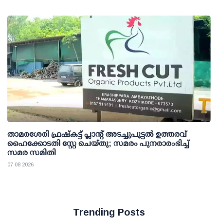
താമരശേരി ഫ്രഷ്കട്ട് പ്ലാന്റ് അടച്ചുപൂട്ടൽ ഉത്തരവ്
ഹൈക്കോടതി സ്റ്റേ ചെയ്തു; സമരം പുനരാരംഭിച്ച്
സമര സമിതി
07 08 2026
Trending Posts