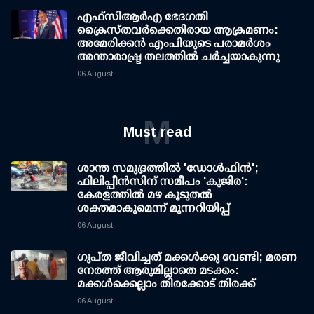
എഫ്‌സി‌ആര്‍‌എ ഭേദഗതി
ക്രൈസ്തവർക്കെതിരായ ആക്രമണം:
അമേരിക്കൻ എംപിയുടെ പരാമർശം
അന്താരാഷ്ട്ര തലത്തിൽ ചർച്ചയാകുന്നു
06 August
M
Must read
ശാന്ത സമുദ്രത്തില്‍ 'ഡോള്‍ഫിന്‍';
ഫിലിപ്പീന്‍സിന് സമീപം 'കുജിര':
കേരളത്തില്‍ മഴ കൂടുതല്‍
ശക്തമാകുമെന്ന് മുന്നറിയിപ്പ്
06 August
ഗുപ്ത ജീവിച്ചത് മക്കള്‍ക്കു വേണ്ടി; മരണ
നേരത്ത് ആരുമില്ലാതെ മടക്കം:
മക്കള്‍ക്കെല്ലാം തിരക്കോട് തിരക്ക്
06 August