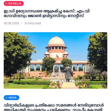
KERALA
ഇ.ഡി ഉദ്യോഗസ്ഥരെ ആക്രമിച്ച കേസ്; എം.വി
ഗോവിന്ദനും ജോണ്‍ ബ്രിട്ടാസിനും നോട്ടീസ്
06 08 2026
8 mins read
INDIA
വിദ്യാര്‍ഥികളുടെ പ്രതിഷേധ സമരങ്ങള്‍ നേരിടുമ്പോള്‍
അധികൃതര്‍ സംയമനം പാലിക്കണം: സുപ്രീം കോടതി