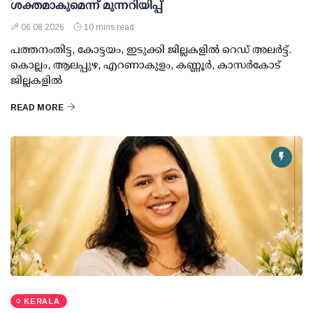
ശക്തമാകുമെന്ന് മുന്നറിയിപ്പ്
06 08 2026
10 mins read
പത്തനംതിട്ട, കോട്ടയം, ഇടുക്കി ജില്ലകളില്‍ റെഡ് അലര്‍ട്ട്.
കൊല്ലം, ആലപ്പുഴ, എറണാകുളം, കണ്ണൂര്‍, കാസര്‍കോട്
ജില്ലകളില്‍
READ MORE
KERALA