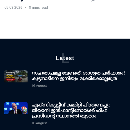
05 08 2026
8 mins read
L
Latest
സഹതാപമല്ല വേണ്ടത്, ശാശ്വത പരിഹാരം!
കുട്ടനാടിനെ ഇനിയും മുക്കിക്കൊല്ലരുത്
06 August
എക്സിക്യൂട്ടീവ് കമ്മിറ്റി പിന്തുണച്ചു;
ജിയാനി ഇന്‍ഫാന്റിനോയ്ക്ക് ഫിഫ
പ്രസിഡന്റ് സ്ഥാനത്ത് തുടരാം
06 August