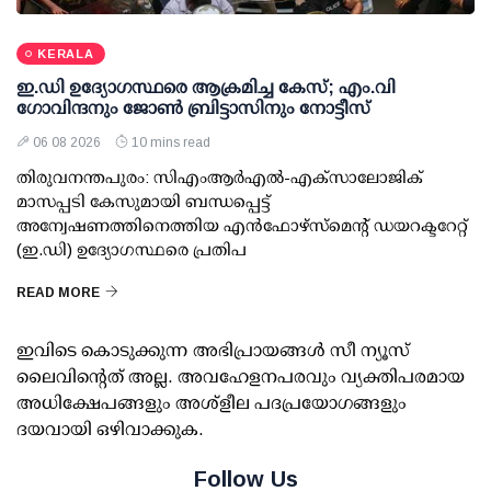
KERALA
ഇ.ഡി ഉദ്യോഗസ്ഥരെ ആക്രമിച്ച കേസ്; എം.വി
ഗോവിന്ദനും ജോണ്‍ ബ്രിട്ടാസിനും നോട്ടീസ്
06 08 2026
10 mins read
തിരുവനന്തപുരം: സിഎംആര്‍എല്‍-എക്‌സാലോജിക്
മാസപ്പടി കേസുമായി ബന്ധപ്പെട്ട്
അന്വേഷണത്തിനെത്തിയ എന്‍ഫോഴ്സ്മെന്റ് ഡയറക്ടറേറ്റ്
(ഇ.ഡി) ഉദ്യോഗസ്ഥരെ പ്രതിപ
READ MORE
ഇവിടെ കൊടുക്കുന്ന അഭിപ്രായങ്ങള്‍ സീ ന്യൂസ്
ലൈവിന്റെത് അല്ല. അവഹേളനപരവും വ്യക്തിപരമായ
അധിക്ഷേപങ്ങളും അശ്‌ളീല പദപ്രയോഗങ്ങളും
ദയവായി ഒഴിവാക്കുക.
Follow Us