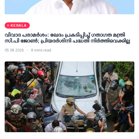
KERALA
വിവാദ പരാമര്‍ശം: ഖേദം പ്രകടിപ്പിച്ച് ഗതാഗത മന്ത്രി
സി.പി ജോണ്‍; പ്രിയദര്‍ശിനി പദ്ധതി നിര്‍ത്തിവെക്കില്ല
05 08 2026
8 mins read