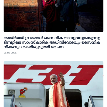
അതിര്‍ത്തി ഗ്രാമങ്ങള്‍ സൈനിക താവളങ്ങളാക്കുന്നു;
ടിബറ്റിലെ സാംസ്‌കാരിക അധിനിവേശവും സൈനിക
നീക്കവും ശക്തിപ്പെടുത്തി ചൈന
06 08 2026