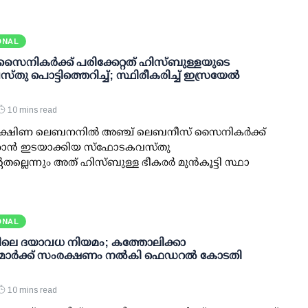
ONAL
ൈനികർക്ക് പരിക്കേറ്റത് ഹിസ്ബുള്ളയുടെ
ു പൊട്ടിത്തെറിച്ച്; സ്ഥിരീകരിച്ച് ഇസ്രയേൽ
10 mins read
 : ദക്ഷിണ ലെബനനിൽ അഞ്ച് ലെബനീസ് സൈനികർക്ക്
്കാൻ ഇടയാക്കിയ സ്‌ഫോടകവസ്തു
േതല്ലെന്നും അത് ഹിസ്ബുള്ള ഭീകരർ മുൻകൂട്ടി സ്ഥാ
ONAL
കിലെ ദയാവധ നിയമം; കത്തോലിക്കാ
മാർക്ക് സംരക്ഷണം നൽകി ഫെഡറല്‍ കോടതി
10 mins read