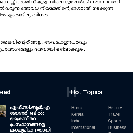
: ഓഗസ്റ്റ് അഞ്ചിന് യുഎസിലെ ന്യൂയോർക്ക് സംസ്ഥാനത്ത്
ിൽ വരുന്ന ദയാവധ നിയമത്തിന്റെ ഭാഗമായി നടക്കുന്ന
ൽ ഏതെങ്കിലും വിധത
ൂസ് ലൈവിന്റെത് അല്ല. അവഹേളനപരവും
പ്രയോഗങ്ങളും ദയവായി ഒഴിവാക്കുക.
H
read
Hot Topics
എഫ്.സി.ആര്‍.എ
Home
History
ഭേദഗതി ബില്‍:
Kerala
Travel
ക്രൈസ്തവ
India
Sports
പ്രസ്ഥാനങ്ങളെ
International
Business
ലക്ഷ്യമിടുന്നതായി