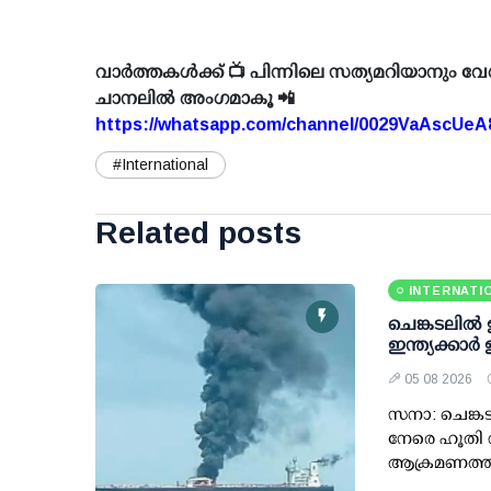
വാർത്തകൾക്ക് 📺 പിന്നിലെ സത്യമറിയാനും വേ
ചാനലിൽ അംഗമാകൂ 📲
https://whatsapp.com/channel/0029VaAscUe
#International
Related posts
INTERNATI
ചെങ്കടലില്‍
ഇന്ത്യക്കാര്
05 08 2026
സനാ: ചെങ്കട
നേരെ ഹൂതി വ
ആക്രമണത്തി