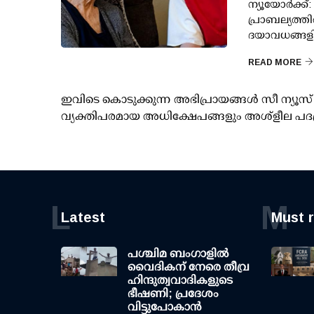
ന്യൂയോർക്ക്
പ്രാബല്യത്ത
ദയാവധങ്ങളി
READ MORE
ഇവിടെ കൊടുക്കുന്ന അഭിപ്രായങ്ങള്‍ സീ ന്യ
വ്യക്തിപരമായ അധിക്ഷേപങ്ങളും അശ്‌ളീല പദ
L
M
Latest
Must 
പശ്ചിമ ബംഗാളിൽ
വൈദികന് നേരെ തീവ്ര
ഹിന്ദുത്വവാദികളുടെ
ഭീഷണി; പ്രദേശം
വിട്ടുപോകാൻ