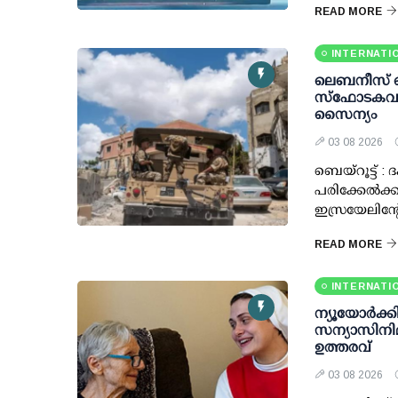
READ MORE
INTERNATI
ലെബനീസ് സ
സ്‌ഫോടകവസ്ത
സൈന്യം
03 08 2026
ബെയ്റൂട്ട്
പരിക്കേൽക
ഇസ്രയേലിന്റ
READ MORE
INTERNATI
ന്യൂയോർക്
സന്യാസിനി
ഉത്തരവ്
03 08 2026