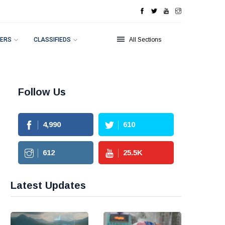
ERS
CLASSIFIEDS
All Sections
Follow Us
4,990
610
612
25.5
K
Latest Updates