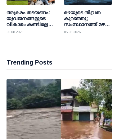
വാതകത്തിന് വില
ഉയര്‍ന്നേക്കും
അക്രമം തടയണം:
മഴയുടെ തീവ്രത
യുവജനങ്ങളുടെ
കുറഞ്ഞു;
വികാരം കണ്ടില്ലെന്ന്
സംസ്ഥാനത്ത് മഴ
നടിക്കരുത്;
മുന്നറിയിപ്പിൽ മാറ്റം;
05 08 2026
05 08 2026
സര്‍ക്കാരിനും
നാല് ജില്ലകളിലെ
പൊലീസിനും
ഓറഞ്ച് അലർട്ട്
സുപ്രീം
പിൻവലിച്ചു
കോടതിയുടെ
താക്കീത്
Trending Posts