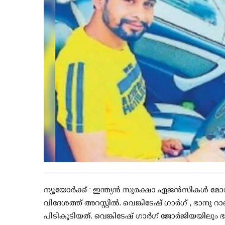
ന്യൂയോർക്ക് : ഇന്ത്യൻ സുരക്ഷാ ഏജൻസികൾ മോസ്റ്റ
വിദേശത്ത് അറസ്റ്റിൽ. വെങ്കിടേഷ് ഗാർഗ് , ഭ
പിടികൂടിയത്. വെങ്കിടേഷ് ഗാർഗ് ജോർജിയയിലും 