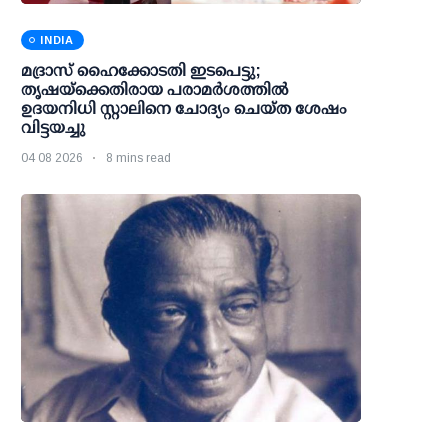
INDIA
മദ്രാസ് ഹൈക്കോടതി ഇടപെട്ടു;
തൃഷയ്ക്കെതിരായ പരാമര്‍ശത്തില്‍
ഉദയനിധി സ്റ്റാലിനെ ചോദ്യം ചെയ്ത ശേഷം
വിട്ടയച്ചു
04 08 2026
8 mins read