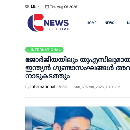
ML
Thu Aug 06 2026
HOME
NEWS
N
INTERNATIONAL
ജോർജിയയിലും യുഎസിലുമായി ര
ഇന്ത്യൻ ഗുണ്ടാസംഘങ്ങൾ അറസ്റ്
നാടുകടത്തും
International Desk
By
Sun, Nov 9th, 2025, 10:08 AM