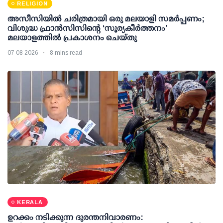
RELIGION
അസീസിയിൽ ചരിത്രമായി ഒരു മലയാളി സമർപ്പണം;
വിശുദ്ധ ഫ്രാൻസിസിന്റെ ‘സൂര്യകീർത്തനം’
മലയാളത്തിൽ പ്രകാശനം ചെയ്തു
07 08 2026
8 mins read
KERALA
ഉറക്കം നടിക്കുന്ന ദുരന്തനിവാരണം: