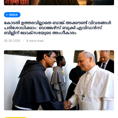
INDIA
കോടതി ഉത്തരവില്ലാതെ ബാങ്ക് അക്കൗണ്ട് വിവരങ്ങള്‍
പരിശോധിക്കാം: ബാങ്കേഴ്സ് ബുക്ക് എവിഡന്‍സ്
ബില്ലിന് ലോക്സഭയുടെ അംഗീകാരം
06 08 2026
8 mins read