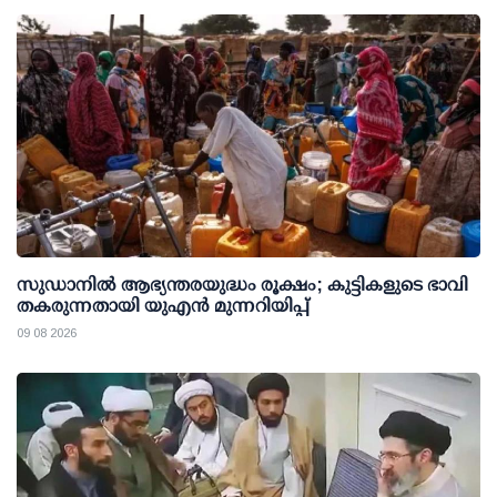
സുഡാനിൽ ആഭ്യന്തരയുദ്ധം രൂക്ഷം; കുട്ടികളുടെ ഭാവി
തകരുന്നതായി യുഎൻ മുന്നറിയിപ്പ്
09 08 2026