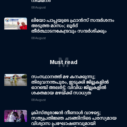
നിയമനം
08 August
ലിയോ പാപ്പയുടെ ഫ്രാൻസ് സന്ദർശനം
അടുത്ത മാസം; ലൂർദ്
തീർത്ഥാടനകേന്ദ്രവും സന്ദർശിക്കും
08 August
M
Must read
സംസ്ഥാനത്ത് മഴ കനക്കുന്നു;
തിരുവനന്തപുരം, ഇടുക്കി ജില്ലകളിൽ
ഓറഞ്ച് അലർട്ട്; വിവിധ ജില്ലകളിൽ
ശക്തമായ മഴയ്ക്ക് സാധ്യത
08 August
ക്രിസ്തുരാജൻ നീണാൾ വാഴട്ടെ;
സത്യപ്രതിജ്ഞ ചടങ്ങിനിടെ പരസ്യമായ
വിശ്വാസ പ്രഘോഷണവുമായി