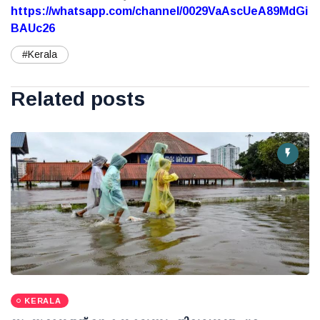
https://whatsapp.com/channel/0029VaAscUeA89MdGi
BAUc26
#Kerala
Related posts
KERALA