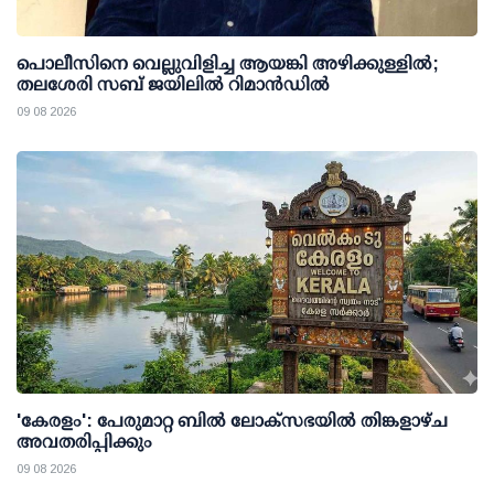
പൊലീസിനെ വെല്ലുവിളിച്ച ആയങ്കി അഴിക്കുള്ളില്‍;
തലശേരി സബ് ജയിലില്‍ റിമാന്‍ഡില്‍
09 08 2026
'കേരളം': പേരുമാറ്റ ബില്‍ ലോക്സഭയില്‍ തിങ്കളാഴ്ച
അവതരിപ്പിക്കും
09 08 2026