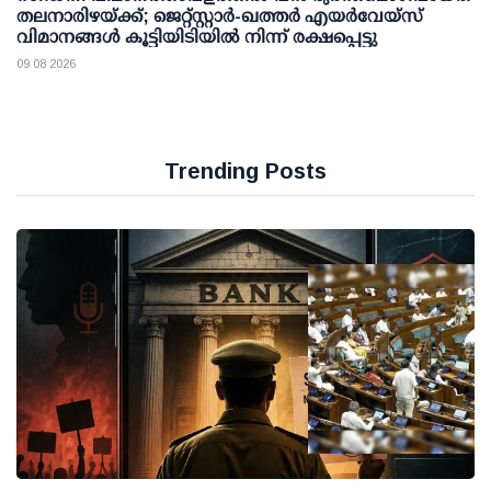
തലനാരിഴയ്ക്ക്; ജെറ്റ്‌സ്റ്റാർ-ഖത്തർ എയർവേയ്‌സ്
വിമാനങ്ങൾ കൂട്ടിയിടിയിൽ നിന്ന് രക്ഷപ്പെട്ടു
09 08 2026
Trending Posts