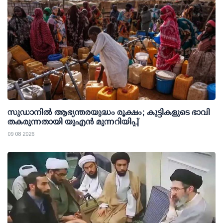
സുഡാനിൽ ആഭ്യന്തരയുദ്ധം രൂക്ഷം; കുട്ടികളുടെ ഭാവി
തകരുന്നതായി യുഎൻ മുന്നറിയിപ്പ്
09 08 2026