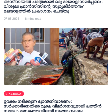
അസീസിയിൽ ചരിത്രമായി ഒരു മലയാളി സമർപ്പണം;
വിശുദ്ധ ഫ്രാൻസിസിന്റെ ‘സൂര്യകീർത്തനം’
മലയാളത്തിൽ പ്രകാശനം ചെയ്തു
07 08 2026
8 mins read
KERALA
ഉറക്കം നടിക്കുന്ന ദുരന്തനിവാരണം:
സര്‍ക്കാരിനെതിരെ രൂക്ഷ വിമര്‍ശനവുമായി ലത്തീന്‍
സഭയും മത്സ്യത്തൊഴിലാളി സംഘടനകളും