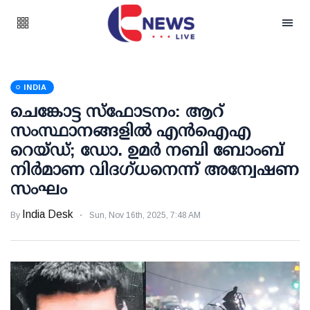
INDIA
ചെങ്കോട്ട സ്‌ഫോടനം: ആറ്
സംസ്ഥാനങ്ങളില്‍ എന്‍ഐഎ
റെയ്ഡ്; ഡോ. ഉമര്‍ നബി ബോംബ്
നിര്‍മാണ വിദഗ്ധനെന്ന് അന്വേഷണ
സംഘം
India Desk
By
Sun, Nov 16th, 2025, 7:48 AM