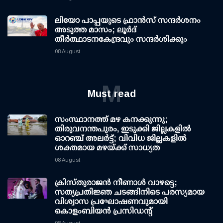
ലിയോ പാപ്പയുടെ ഫ്രാൻസ് സന്ദർശനം
അടുത്ത മാസം; ലൂർദ്
തീർത്ഥാടനകേന്ദ്രവും സന്ദർശിക്കും
08 August
M
Must read
സംസ്ഥാനത്ത് മഴ കനക്കുന്നു;
തിരുവനന്തപുരം, ഇടുക്കി ജില്ലകളിൽ
ഓറഞ്ച് അലർട്ട്; വിവിധ ജില്ലകളിൽ
ശക്തമായ മഴയ്ക്ക് സാധ്യത
08 August
ക്രിസ്തുരാജൻ നീണാൾ വാഴട്ടെ;
സത്യപ്രതിജ്ഞ ചടങ്ങിനിടെ പരസ്യമായ
വിശ്വാസ പ്രഘോഷണവുമായി
കൊളംബിയൻ പ്രസിഡന്റ്