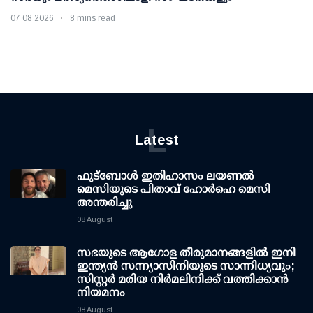
07 08 2026
8 mins read
L
Latest
ഫുട്ബോൾ ഇതിഹാസം ലയണൽ
മെസിയുടെ പിതാവ് ഹോർഹെ മെസി
അന്തരിച്ചു
08 August
സഭയുടെ ആഗോള തീരുമാനങ്ങളിൽ ഇനി
ഇന്ത്യൻ സന്ന്യാസിനിയുടെ സാന്നിധ്യവും;
സിസ്റ്റർ മരിയ നിർമലിനിക്ക് വത്തിക്കാൻ
നിയമനം
08 August