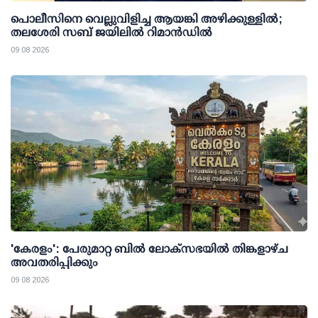
പൊലീസിനെ വെല്ലുവിളിച്ച ആയങ്കി അഴിക്കുള്ളില്‍;
തലശേരി സബ് ജയിലില്‍ റിമാന്‍ഡില്‍
09 08 2026
'കേരളം': പേരുമാറ്റ ബില്‍ ലോക്സഭയില്‍ തിങ്കളാഴ്ച
അവതരിപ്പിക്കും
09 08 2026