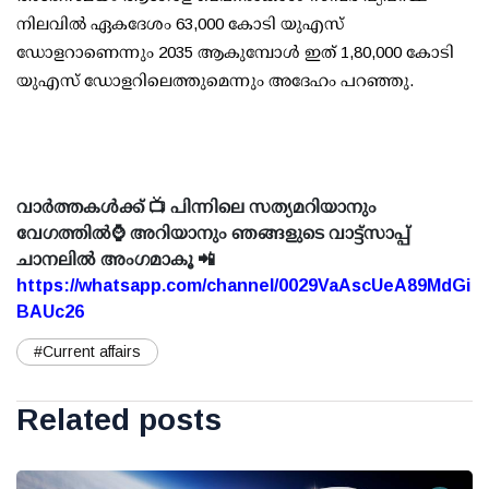
നിലവില്‍ ഏകദേശം 63,000 കോടി യുഎസ്
ഡോളറാണെന്നും 2035 ആകുമ്പോള്‍ ഇത് 1,80,000 കോടി
യുഎസ് ഡോളറിലെത്തുമെന്നും അദേഹം പറഞ്ഞു.
വാർത്തകൾക്ക് 📺 പിന്നിലെ സത്യമറിയാനും
വേഗത്തിൽ⌚ അറിയാനും ഞങ്ങളുടെ വാട്ട്സാപ്പ്
ചാനലിൽ അംഗമാകൂ 📲
https://whatsapp.com/channel/0029VaAscUeA89MdGi
BAUc26
#Current affairs
Related posts