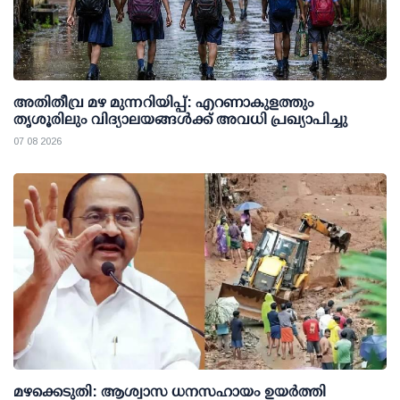
അതിതീവ്ര മഴ മുന്നറിയിപ്പ്: എറണാകുളത്തും
തൃശൂരിലും വിദ്യാലയങ്ങള്‍ക്ക് അവധി പ്രഖ്യാപിച്ചു
07 08 2026
മഴക്കെടുതി: ആശ്വാസ ധനസഹായം ഉയര്‍ത്തി