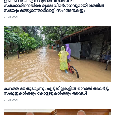
ഉറക്കം നടിക്കുന്ന ദുരന്തനിവാരണം:
സര്‍ക്കാരിനെതിരെ രൂക്ഷ വിമര്‍ശനവുമായി ലത്തീന്‍
സഭയും മത്സ്യത്തൊഴിലാളി സംഘടനകളും
07 08 2026
കനത്ത മഴ തുടരുന്നു: എട്ട് ജില്ലകളില്‍ ഓറഞ്ച് അലര്‍ട്ട്;
സ്‌കൂളുകള്‍ക്കും കോളജുകള്‍ക്കും അവധി
07 08 2026