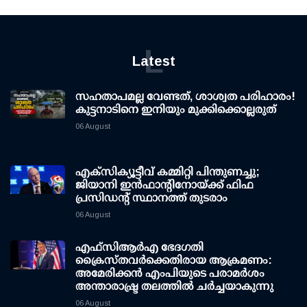
L
Latest
സഹതാപമല്ല വേണ്ടത്, ശാശ്വത പരിഹാരം!
കുട്ടനാടിനെ ഇനിയും മുക്കിക്കൊല്ലരുത്
06 August
എക്സിക്യൂട്ടീവ് കമ്മിറ്റി പിന്തുണച്ചു;
ജിയാനി ഇന്‍ഫാന്റിനോയ്ക്ക് ഫിഫ
പ്രസിഡന്റ് സ്ഥാനത്ത് തുടരാം
06 August
എഫ്‌സി‌ആര്‍‌എ ഭേദഗതി
ക്രൈസ്തവർക്കെതിരായ ആക്രമണം:
അമേരിക്കൻ എംപിയുടെ പരാമർശം
അന്താരാഷ്ട്ര തലത്തിൽ ചർച്ചയാകുന്നു
06 August