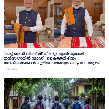
'ഗെറ്റ് റെഡി വിത്ത് മി' വീണ്ടും ട്രെന്‍ഡുമായി
ഇന്‍സ്റ്റഗ്രാമില്‍ മോഡി; കൈത്തറി ദിനം
ജനകീയമാക്കാന്‍ പുതിയ ചലഞ്ചുമായി പ്രധാനമന്ത്രി
07 08 2026