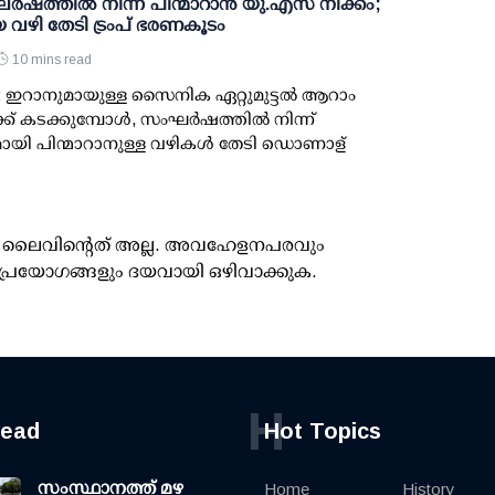
്‍ഷത്തില്‍ നിന്ന് പിന്മാറാന്‍ യു.എസ് നീക്കം;
 വഴി തേടി ട്രംപ് ഭരണകൂടം
10 mins read
 ഇറാനുമായുള്ള സൈനിക ഏറ്റുമുട്ടല്‍ ആറാം
് കടക്കുമ്പോള്‍, സംഘര്‍ഷത്തില്‍ നിന്ന്
യി പിന്മാറാനുള്ള വഴികള്‍ തേടി ഡൊണാള്
ൂസ് ലൈവിന്റെത് അല്ല. അവഹേളനപരവും
പ്രയോഗങ്ങളും ദയവായി ഒഴിവാക്കുക.
H
read
Hot Topics
സംസ്ഥാനത്ത് മഴ
Home
History