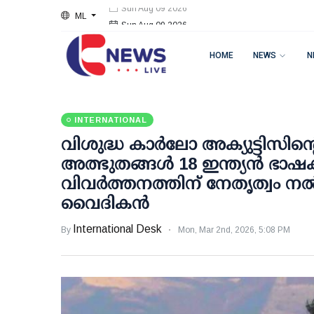
ML
Sun Aug 09 2026
HOME
NEWS
N
INTERNATIONAL
വിശുദ്ധ കാർലോ അക്യുട്ടിസിന്റ
അത്ഭുതങ്ങൾ 18 ഇന്ത്യൻ ഭാഷക
വിവർത്തനത്തിന് നേതൃത്വം ന
വൈദികൻ
International Desk
By
Mon, Mar 2nd, 2026, 5:08 PM