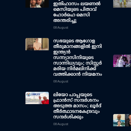
ഇതിഹാസം ലയണൽ
മെസിയുടെ പിതാവ്
ഹോർഹെ മെസി
അന്തരിച്ചു
08 August
സഭയുടെ ആഗോള
തീരുമാനങ്ങളിൽ ഇനി
ഇന്ത്യൻ
സന്ന്യാസിനിയുടെ
സാന്നിധ്യവും; സിസ്റ്റർ
മരിയ നിർമലിനിക്ക്
വത്തിക്കാൻ നിയമനം
08 August
ലിയോ പാപ്പയുടെ
ഫ്രാൻസ് സന്ദർശനം
അടുത്ത മാസം; ലൂർദ്
തീർത്ഥാടനകേന്ദ്രവും
സന്ദർശിക്കും
08 August