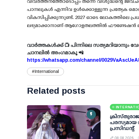
വിവർത്തനത്തോടൊപ്പം തന്നെ വിശുദ്ധന്റെ ജീവചര
പാനലുകൾ എന്നിവ ഉൾക്കൊള്ളുന്ന പ്രത്യേക
വികസിപ്പിക്കുന്നുണ്ട്. 2027 ഓടെ ലോകത്തിലെ പ്
ലഭ്യമാക്കാനാണ് ആഗോളതലത്തിൽ ഫൗണ്ടേഷൻ ലക്ഷ
വാർത്തകൾക്ക് 📺 പിന്നിലെ സത്യമറിയാനും വേ
ചാനലിൽ അംഗമാകൂ 📲
https://whatsapp.com/channel/0029VaAscUe
#International
Related posts
INTERNATI
ക്രിസ്തുരാ
പരസ്യമായ
പ്രസിഡന്റ്
08 08 2026