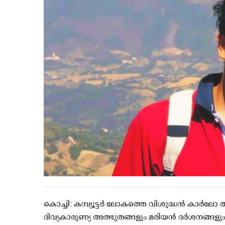
കൊച്ചി: കമ്പ്യൂട്ടർ ലോകത്തെ വിശുദ്ധൻ കാർലോ 
ദിവ്യകാരുണ്യ അത്ഭുതങ്ങളും മരിയൻ ദർശനങ്ങളും 1