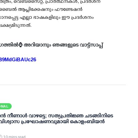
ിത്രം, വെബ്സൈറ്റ്, പ്രാർത്ഥനകൾ, പ്രദർശന
 മൊബൈൽ ആപ്ലിക്കേഷനും ഫൗണ്ടേഷൻ
രധാനപ്പെട്ട എല്ലാ ഭാഷകളിലും ഈ പ്രദർശനം
്യമിടുന്നത്.
ഗത്തിൽ⌚ അറിയാനും ഞങ്ങളുടെ വാട്ട്സാപ്പ്
A89MdGiBAUc26
ONAL
ജൻ നീണാൾ വാഴട്ടെ; സത്യപ്രതിജ്ഞ ചടങ്ങിനിടെ
 വിശ്വാസ പ്രഘോഷണവുമായി കൊളംബിയൻ
10 mins read