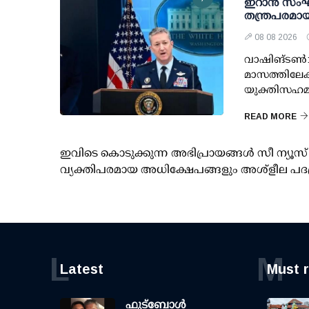
ഇറാന്‍ സംഘര
തന്ത്രപരമായ
08 08 2026
വാഷിങ്ടണ്‍:
മാസത്തിലേക്ക
യുക്തിസഹമാ
READ MORE
ഇവിടെ കൊടുക്കുന്ന അഭിപ്രായങ്ങള്‍ സീ ന്യ
വ്യക്തിപരമായ അധിക്ഷേപങ്ങളും അശ്‌ളീല പദ
L
M
Latest
Must 
ഫുട്ബോൾ