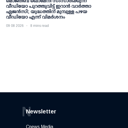
മൊജ്തബ ഖൊമേനി സംസാരിക്കുന്ന
വീഡിയോ പുറത്തുവിട്ട് ഇറാന്‍ വാര്‍ത്താ
ഏജന്‍സി; യുദ്ധത്തിന് മുമ്പുള്ള പഴയ
വീഡിയോ എന്ന് വിമര്‍ശനം
09 08 2026
8 mins read
N
Newsletter
Cnews Media