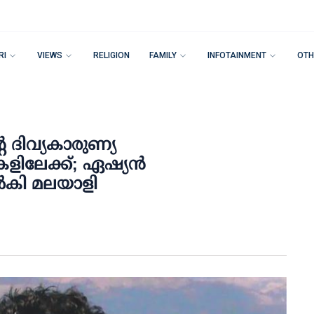
RI
VIEWS
RELIGION
FAMILY
INFOTAINMENT
OTH
െ ദിവ്യകാരുണ്യ
ളിലേക്ക്; ഏഷ്യൻ
ൽകി മലയാളി