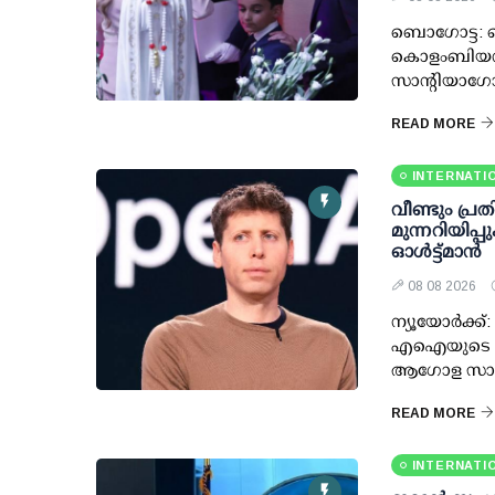
ബൊഗോട്ട: ക
കൊളംബിയൻ പ്
സാന്റിയാഗ
READ MORE
INTERNATI
വീണ്ടും പ്ര
മുന്നറിയിപ്
ഓള്‍ട്ട്മാന്‍
08 08 2026
ന്യൂയോര്‍ക്ക്
എഐയുടെ സാമ
ആഗോള സാങ്ക
READ MORE
INTERNATI