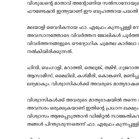
വിശുദ്ധന്റെ മാതാവ് അന്റോണിയ സൽസാനോയുടെ ന
ഫൗണ്ടേഷൻ ഇന്ത്യയാണ് ഈ ബൃഹത്തായ പദ്ധതി നടപ
മലയാളി വൈദികനായ ഫാ. എഫ്രേം കുന്നപ്പള്ളി 
അവസാനത്തോടെ വിവർത്തന ജോലികൾ പൂർത്തിയാക
വിവർത്തനങ്ങളുടെ ഔദ്യോഗിക ചുമതല കാർലോ അക്
നൽകിയിരിക്കുന്നത്.
ഹിന്ദി, ബംഗാളി, മറാത്തി, തെലുങ്ക്, തമിഴ്, ഗുജറ
ആസാമീസ്, മൈഥിലി, കശ്മീരി, കൊങ്കണി, മണിപ്പൂരി,
ലഭ്യമാകും. വിശ്വാസികള്‍ക്ക് അവരുടെ മാതൃഭാഷകളി
വിശ്വാസികൾക്ക് അവരുടെ മാതൃഭാഷയിൽ തന്നെ ദിവ
അവസരം ഒരുക്കുകയാണ് ഇതിന്റെ പ്രധാന ലക്ഷ്യം. ദി
വിശ്വാസം ആഴപ്പെടുത്താൻ ഡിജിറ്റൽ സാങ്കേത
തങ്ങൾ പിന്തുടരുന്നതെന്ന് ഫാ. എഫ്രേം കുന്നപ്പള്