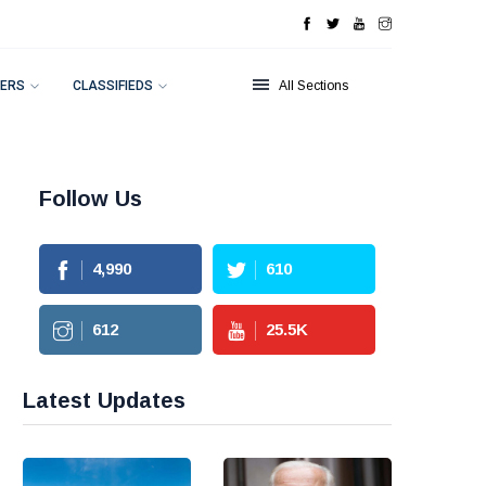
ERS
CLASSIFIEDS
All Sections
Follow Us
4,990
610
612
25.5
K
Latest Updates