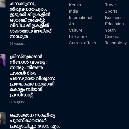
കനക്കുന്നു;
Kerala
Travel
തിരുവനന്തപുരം,
India
Sports
ഇടുക്കി ജില്ലകളിൽ
International
Business
ഓറഞ്ച് അലർട്ട്;
Art
Education
വിവിധ ജില്ലകളിൽ
Culture
Youth
ശക്തമായ മഴയ്ക്ക്
സാധ്യത
Literature
Cinema
Current affairs
Technology
08 August
ക്രിസ്തുരാജൻ
നീണാൾ വാഴട്ടെ;
സത്യപ്രതിജ്ഞ
ചടങ്ങിനിടെ
പരസ്യമായ വിശ്വാസ
പ്രഘോഷണവുമായി
കൊളംബിയൻ
പ്രസിഡന്റ്
08 August
ഫൊക്കാന സാഹിത്യ
പുരസ്‌കാരങ്ങള്‍
പ്രഖ്യാപിച്ചു: ഡോ. എം.