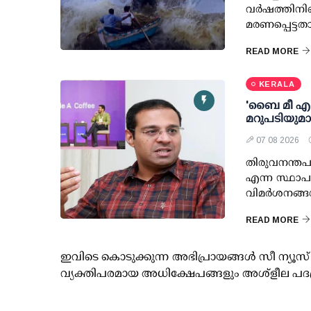
വര്‍ഷത്തിനി
മരണപ്പെട്ടത
READ MORE
KERALA
'ബൈ മീ എ കോ
മറുപടിയുമ
07 08 2026
തിരുവനന്തപു
എന്ന സ്ഥാപ
വിമര്‍ശനങ്ങ
READ MORE
ഇവിടെ കൊടുക്കുന്ന അഭിപ്രായങ്ങള്‍ സീ ന്യ
വ്യക്തിപരമായ അധിക്ഷേപങ്ങളും അശ്‌ളീല പദ