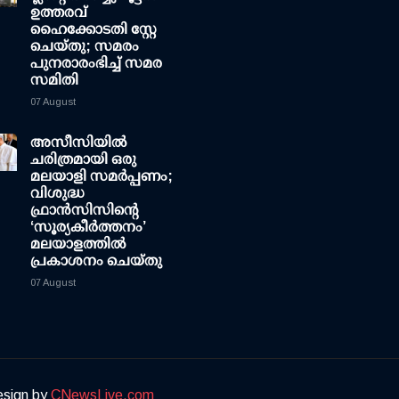
ഉത്തരവ്
ഹൈക്കോടതി സ്റ്റേ
ചെയ്തു; സമരം
പുനരാരംഭിച്ച് സമര
സമിതി
07 August
അസീസിയിൽ
ചരിത്രമായി ഒരു
മലയാളി സമർപ്പണം;
വിശുദ്ധ
ഫ്രാൻസിസിന്റെ
‘സൂര്യകീർത്തനം’
മലയാളത്തിൽ
പ്രകാശനം ചെയ്തു
07 August
esign by
CNewsLive.com