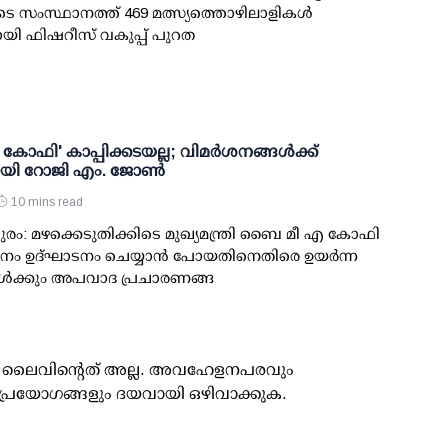
ടെ സംസ്ഥാനത്ത് 469 മത്സ്യത്തൊഴിലാളികള്‍
ായി ഫിഷറീസ് വകുപ്പ് പുറത
ഫി' കാപ്പിക്കടയല്ല; വിമര്‍ശനങ്ങള്‍ക്ക്
ായി റോജി എം. ജോണ്‍
10 mins read
രം: മഴക്കെടുതിക്കിടെ മുഖ്യമന്ത്രി ബൈ മീ എ കോഫി
നം ഉദ്ഘാടനം ചെയ്യാന്‍ പോയതിനെതിരെ ഉയര്‍ന്ന
ള്‍ക്കും അപവാദ പ്രചാരണങ്ങ
ൂസ് ലൈവിന്റെത് അല്ല. അവഹേളനപരവും
പ്രയോഗങ്ങളും ദയവായി ഒഴിവാക്കുക.