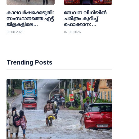
കാലവര്‍ഷക്കെടുതി:
സേവന വീഥിയില്‍
സംസ്ഥാനത്തെ എട്ട്
ചരിത്രം കുറിച്ച്
ജില്ലകളിലെ
ഫൊക്കാന:
വിദ്യാഭ്യാസ
കല്‍ഹാരിയില്‍
08 08 2026
07 08 2026
സ്ഥാപനങ്ങള്‍ക്ക്
പ്രത്യാശയുടെ
ഇന്ന് അവധി
പുതിയ പ്രഭാതം
Trending Posts