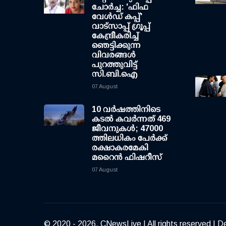
ചോര്‍ച്ച: 'ഫിഫ
വേള്‍ഡ് കപ്പ്'
വാട്സാപ്പ് ഗ്രൂപ്പ്
കേന്ദ്രീകരിച്ച്
ഞെട്ടിക്കുന്ന
വിവരങ്ങള്‍
പുറത്തുവിട്ട്
സി.ബി.ഐ
07 August
10 വര്‍ഷത്തിനിടെ
കടല്‍ കവര്‍ന്നത് 469
ജീവനുകള്‍; 47000
ത്തിലധികം പേര്‍ക്ക്
രക്ഷാകരമേകി
മറൈന്‍ ഫിഷറീസ്
07 August
© 2020 - 2026, CNewsLive | All rights reserved | D