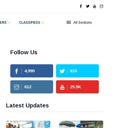
ERS
CLASSIFIEDS
All Sections
Follow Us
4,990
610
612
25.5
K
Latest Updates