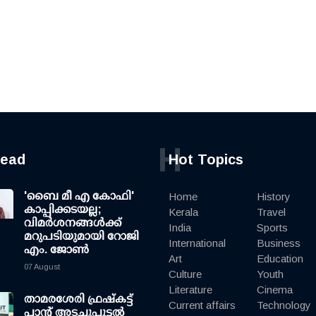
H
read
Hot Topics
'ബൈ മീ എ കോഫി'
Home
History
കാപ്പിക്കടയല്ല;
Kerala
Travel
വിമര്‍ശനങ്ങള്‍ക്ക്
India
Sports
മറുപടിയുമായി റോജി
International
Business
എം. ജോണ്‍
Art
Education
07 August
Culture
Youth
Literature
Cinema
താമരശേരി ഫ്രഷ്കട്ട്
Current affairs
Technology
പ്ലാന്റ് അടച്ചുപൂട്ടൽ