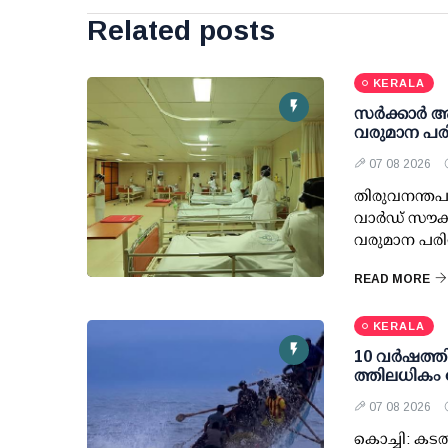
Related posts
KERALA
സര്‍ക്കാര്‍
വരുമാന പരി
07 08 2026
തിരുവനന്തപു
വാര്‍ഡ് സൗക
വരുമാന പരിധ
READ MORE
KERALA
10 വര്‍ഷത്ത
ത്തിലധികം 
07 08 2026
കൊച്ചി: കടല