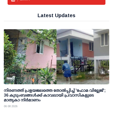
Latest Updates
നിരണത്ത് പ്രളയജലത്തെ തോല്‍പ്പിച്ച് 'ഫോമ വില്ലേജ്';
36 കുടുംബങ്ങള്‍ക്ക് കാവലായി പ്രവാസികളുടെ
മാതൃകാ നിര്‍മാണം
06 08 2026