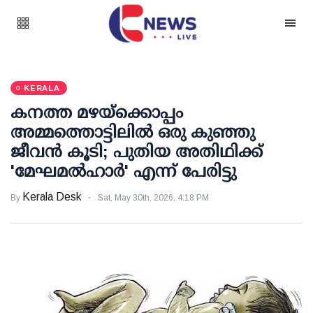
KERALA
കനത്ത മഴയ്‌ക്കൊപ്പം
അമ്മത്തൊട്ടിലില്‍ ഒരു കുഞ്ഞു
ജീവന്‍ കൂടി; പുതിയ അതിഥിക്ക്
'മേഘമല്‍ഹാര്‍' എന്ന് പേരിട്ടു
Kerala Desk
By
Sat, May 30th, 2026, 4:18 PM