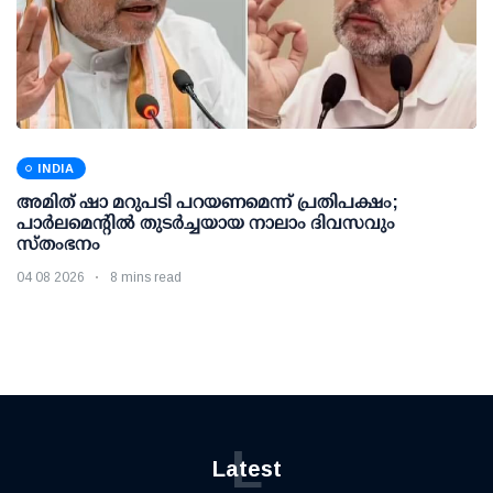
INDIA
അമിത് ഷാ മറുപടി പറയണമെന്ന് പ്രതിപക്ഷം;
പാര്‍ലമെന്റില്‍ തുടര്‍ച്ചയായ നാലാം ദിവസവും
സ്തംഭനം
04 08 2026
8 mins read
L
Latest