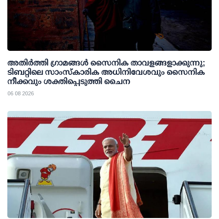
അതിര്‍ത്തി ഗ്രാമങ്ങള്‍ സൈനിക താവളങ്ങളാക്കുന്നു;
ടിബറ്റിലെ സാംസ്‌കാരിക അധിനിവേശവും സൈനിക
നീക്കവും ശക്തിപ്പെടുത്തി ചൈന
06 08 2026