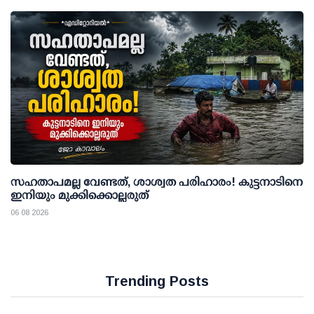
സഹതാപമല്ല വേണ്ടത്, ശാശ്വത പരിഹാരം! കുട്ടനാടിനെ
ഇനിയും മുക്കിക്കൊല്ലരുത്
06 08 2026
Trending Posts