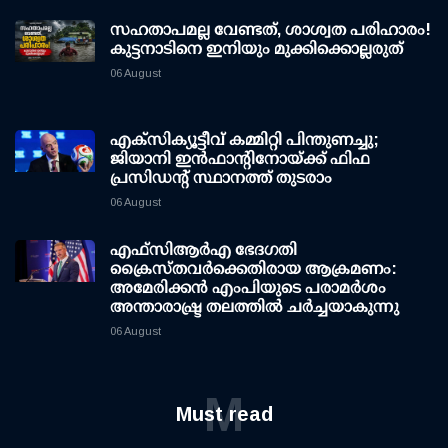
സഹതാപമല്ല വേണ്ടത്, ശാശ്വത പരിഹാരം!
കുട്ടനാടിനെ ഇനിയും മുക്കിക്കൊല്ലരുത്
06 August
എക്സിക്യൂട്ടീവ് കമ്മിറ്റി പിന്തുണച്ചു;
ജിയാനി ഇന്‍ഫാന്റിനോയ്ക്ക് ഫിഫ
പ്രസിഡന്റ് സ്ഥാനത്ത് തുടരാം
06 August
എഫ്‌സി‌ആര്‍‌എ ഭേദഗതി
ക്രൈസ്തവർക്കെതിരായ ആക്രമണം:
അമേരിക്കൻ എംപിയുടെ പരാമർശം
അന്താരാഷ്ട്ര തലത്തിൽ ചർച്ചയാകുന്നു
06 August
M
Must read