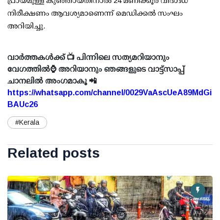
പ്രായമുള്ള കുഞ്ഞായതിനാല്‍ 24 മണിക്കൂര്‍ വിദഗ്ദ്ധ
നിരീക്ഷണം ആവശ്യമാണെന്ന് മെഡിക്കല്‍ സംഘം
അറിയിച്ചു.
വാർത്തകൾക്ക് 📺 പിന്നിലെ സത്യമറിയാനും
വേഗത്തിൽ⌚ അറിയാനും ഞങ്ങളുടെ വാട്ട്സാപ്പ്
ചാനലിൽ അംഗമാകൂ 📲
https://whatsapp.com/channel/0029VaAscUeA89MdGi
BAUc26
#Kerala
Related posts