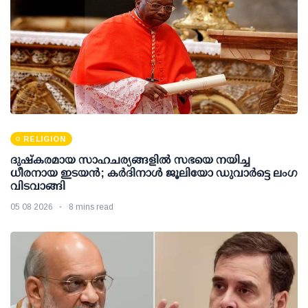
RELIGION
ദുഷ്കരമായ സാഹചര്യങ്ങളിൽ സഭയെ നയിച്ച
ധീരനായ ഇടയൻ; കർദിനാൾ ജൂലിയോ ഡുവാർട്ടെ ലംഗ
വിടവാങ്ങി
05 08 2026
8 mins read