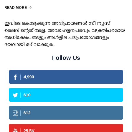
READ MORE
ഇവിടെ കൊടുക്കുന്ന അഭിപ്രായങ്ങള്‍ സീ ന്യൂസ്
ലൈവിന്റെത് അല്ല. അവഹേളനപരവും വ്യക്തിപരമായ
അധിക്ഷേപങ്ങളും അശ്‌ളീല പദപ്രയോഗങ്ങളും
ദയവായി ഒഴിവാക്കുക.
Follow Us
4,990
610
612
25.5
K