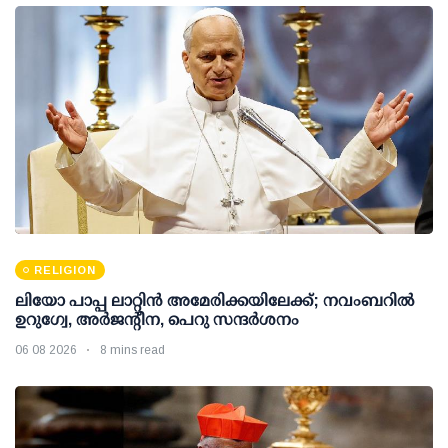
RELIGION
ലിയോ പാപ്പ ലാറ്റിൻ അമേരിക്കയിലേക്ക്; നവംബറിൽ
ഉറുഗ്വേ, അർജന്റീന, പെറു സന്ദർശനം
06 08 2026
8 mins read