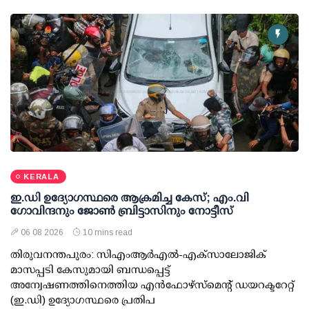
KERALA
ഇ.ഡി ഉദ്യോഗസ്ഥരെ ആക്രമിച്ച കേസ്; എം.വി
ഗോവിന്ദനും ജോണ്‍ ബ്രിട്ടാസിനും നോട്ടീസ്
06 08 2026
10 mins read
തിരുവനന്തപുരം: സിഎംആര്‍എല്‍-എക്‌സാലോജിക്
മാസപ്പടി കേസുമായി ബന്ധപ്പെട്ട്
അന്വേഷണത്തിനെത്തിയ എന്‍ഫോഴ്സ്മെന്റ് ഡയറക്ടറേറ്റ്
(ഇ.ഡി) ഉദ്യോഗസ്ഥരെ പ്രതിപ