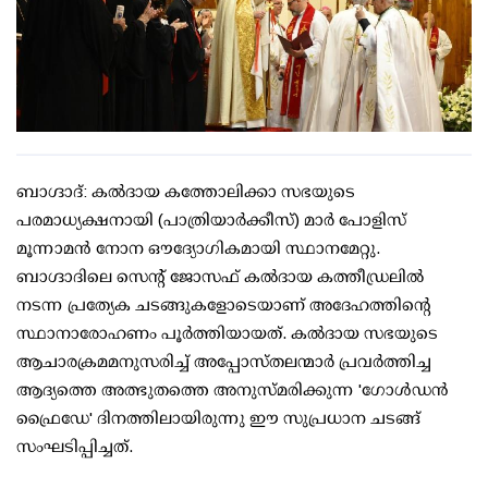
ബാഗ്ദാദ്: കൽദായ കത്തോലിക്കാ സഭയുടെ
പരമാധ്യക്ഷനായി (പാത്രിയാർക്കീസ്) മാർ പോളിസ്
മൂന്നാമൻ നോന ഔദ്യോഗികമായി സ്ഥാനമേറ്റു.
ബാഗ്ദാദിലെ സെന്റ് ജോസഫ് കൽദായ കത്തീഡ്രലിൽ
നടന്ന പ്രത്യേക ചടങ്ങുകളോടെയാണ് അദേഹത്തിന്റെ
സ്ഥാനാരോഹണം പൂർത്തിയായത്. കൽദായ സഭയുടെ
ആചാരക്രമമനുസരിച്ച് അപ്പോസ്തലന്മാർ പ്രവർത്തിച്ച
ആദ്യത്തെ അത്ഭുതത്തെ അനുസ്മരിക്കുന്ന 'ഗോൾഡൻ
ഫ്രൈഡേ' ദിനത്തിലായിരുന്നു ഈ സുപ്രധാന ചടങ്ങ്
സംഘടിപ്പിച്ചത്.