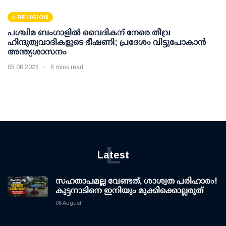
RELIGION
പശ്ചിമ ബംഗാളിൽ വൈദികന് നേരെ തീവ്ര
ഹിന്ദുത്വവാദികളുടെ ഭീഷണി; പ്രദേശം വിട്ടുപോകാൻ
അന്ത്യശാസനം
05 08 2026
8 mins read
L
Latest
സഹതാപമല്ല വേണ്ടത്, ശാശ്വത പരിഹാരം!
കുട്ടനാടിനെ ഇനിയും മുക്കിക്കൊല്ലരുത്
06 August