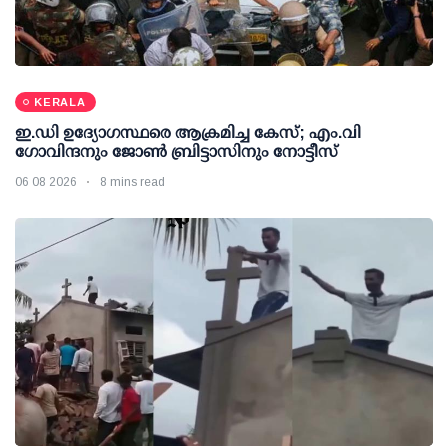
KERALA
ഇ.ഡി ഉദ്യോഗസ്ഥരെ ആക്രമിച്ച കേസ്; എം.വി
ഗോവിന്ദനും ജോണ്‍ ബ്രിട്ടാസിനും നോട്ടീസ്
06 08 2026
8 mins read