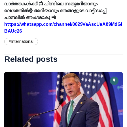
വാർത്തകൾക്ക് 📺 പിന്നിലെ സത്യമറിയാനും
വേഗത്തിൽ⌚ അറിയാനും ഞങ്ങളുടെ വാട്ട്സാപ്പ്
ചാനലിൽ അംഗമാകൂ 📲
https://whatsapp.com/channel/0029VaAscUeA89MdGi
BAUc26
#International
Related posts