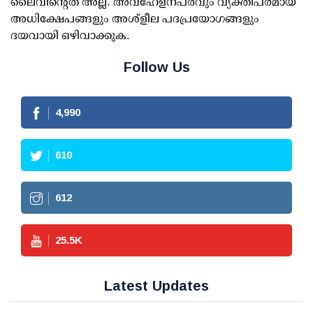
ലൈവിന്റെത് അല്ല. അവഹേളനപരവും വ്യക്തിപരമായ
അധിക്ഷേപങ്ങളും അശ്‌ളീല പദപ്രയോഗങ്ങളും
ദയവായി ഒഴിവാക്കുക.
Follow Us
4,990
610
612
25.5
K
Latest Updates