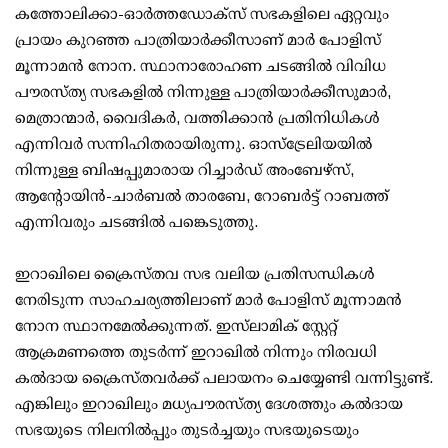
കത്തോലിക്കാ-ഓർത്തഡോക്സ് സഭകളിലെ ഏറ്റവും
പ്രായം കുറഞ്ഞ പാത്രിയാർക്കീസാണ് മാർ പോളിസ്
മൂന്നാമൻ നോന. സ്ഥാനാരോഹണ ചടങ്ങിൽ വിവിധ
പൗരസ്ത്യ സഭകളിൽ നിന്നുള്ള പാത്രിയാർക്കീസുമാർ,
മെത്രാന്മാർ, വൈദികർ, വത്തിക്കാൻ പ്രതിനിധികൾ
എന്നിവർ സന്നിഹിതരായിരുന്നു. ഓസ്‌ട്രേലിയയിൽ
നിന്നുള്ള ബിഷപ്പുമാരായ റിച്ചാർഡ് അംബേഴ്സ്,
ആന്റോയിൻ-ചാർബൽ താരബേ, റോബർട്ട് റാബത്ത്
എന്നിവരും ചടങ്ങിൽ പങ്കെടുത്തു.
ഇറാഖിലെ ക്രൈസ്തവ സഭ വലിയ പ്രതിസന്ധികൾ
നേരിടുന്ന സാഹചര്യത്തിലാണ് മാർ പോളിസ് മൂന്നാമൻ
നോന സ്ഥാനമേൽക്കുന്നത്. ഇസ്‌ലാമിക് സ്റ്റേറ്റ്
ആക്രമണത്തെ തുടർന്ന് ഇറാഖിൽ നിന്നും നിരവധി
കൽദായ ക്രൈസ്തവർക്ക് പലായനം ചെയ്യേണ്ടി വന്നിട്ടുണ്ട്.
എങ്കിലും ഇറാഖിലും മധ്യപൗരസ്ത്യ ദേശത്തും കൽദായ
സഭയുടെ നിലനിൽപ്പും തുടർച്ചയും സഭയുടെയും