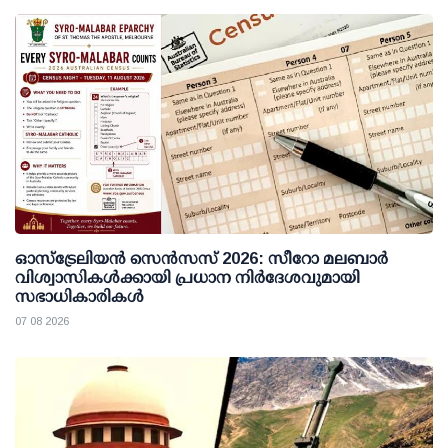
ഓസ്ട്രേലിയൻ സെൻസസ് 2026: സീറോ മലബാർ
വിശ്വാസികൾക്കായി പ്രധാന നിർദേശവുമായി
സഭാധികാരികൾ
07 08 2026