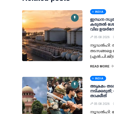
INDIA
ഇന്ധന സുരക്
കരുതല്‍ ശേഖ
വില ഉയര്‍ന്ന
05 08 2026
ന്യൂഡല്‍ഹി:
തടസങ്ങളെ ന
(എല്‍.പി.ജി
READ MORE
INDIA
അക്രമം തടയ
നടിക്കരുത്
താക്കീത്
05 08 2026
ന്യൂഡല്‍ഹി: ച