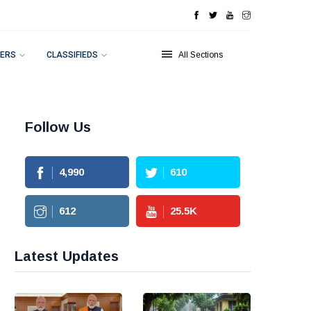
ERS
CLASSIFIEDS
All Sections
Follow Us
4,990
610
612
25.5
K
Latest Updates