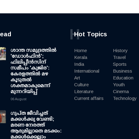
H
read
Hot Topics
ശാന്ത സമുദ്രത്തില്‍
Home
History
'ഡോള്‍ഫിന്‍';
Kerala
Travel
ഫിലിപ്പീന്‍സിന്
India
Sports
സമീപം 'കുജിര':
International
Business
കേരളത്തില്‍ മഴ
Art
Education
കൂടുതല്‍
Culture
Youth
ശക്തമാകുമെന്ന്
മുന്നറിയിപ്പ്
Literature
Cinema
Current affairs
Technology
06 August
ഗുപ്ത ജീവിച്ചത്
മക്കള്‍ക്കു വേണ്ടി;
മരണ നേരത്ത്
ആരുമില്ലാതെ മടക്കം:
മക്കള്‍ക്കെല്ലാം