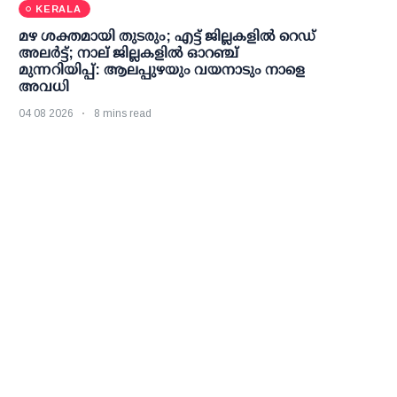
KERALA
മഴ ശക്തമായി തുടരും; എട്ട് ജില്ലകളില്‍ റെഡ്
അലര്‍ട്ട്; നാല് ജില്ലകളില്‍ ഓറഞ്ച്
മുന്നറിയിപ്പ്: ആലപ്പുഴയും വയനാടും നാളെ
അവധി
04 08 2026
8 mins read