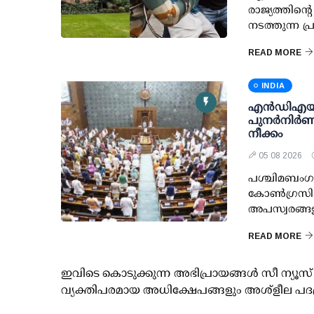
രാജ്യത്തിന്റ
നടത്തുന്ന പ
READ MORE
INDIA
എന്‍ഡിഎയ
പുനര്‍നിര്‍ണയ
നീക്കം
05 08 2026
പശ്ചിമബംഗാള
കോണ്‍ഗ്രസില
അപസ്വരങ്ങള
READ MORE
ഇവിടെ കൊടുക്കുന്ന അഭിപ്രായങ്ങള്‍ സീ ന്യ
വ്യക്തിപരമായ അധിക്ഷേപങ്ങളും അശ്‌ളീല പദ