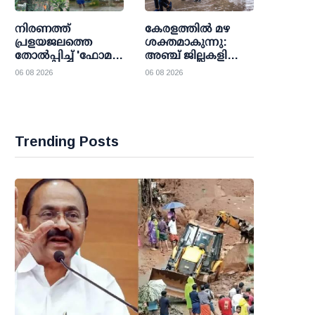
അംഗീകാരം
നിരണത്ത്
കേരളത്തില്‍ മഴ
പ്രളയജലത്തെ
ശക്തമാകുന്നു:
തോല്‍പ്പിച്ച് 'ഫോമ
അഞ്ച് ജില്ലകളിലെ
വില്ലേജ്'; 36
വിദ്യാഭ്യാസ
06 08 2026
06 08 2026
കുടുംബങ്ങള്‍ക്ക്
സ്ഥാപനങ്ങള്‍ക്ക്
കാവലായി
വെള്ളിയാഴ്ച
പ്രവാസികളുടെ
അവധി
മാതൃകാ നിര്‍മാണം
Trending Posts