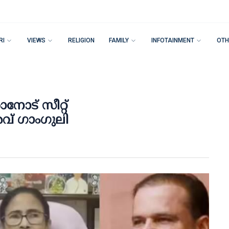
RI
VIEWS
RELIGION
FAMILY
INFOTAINMENT
OTH
നോട് സീറ്റ്
രവ് ഗാംഗുലി