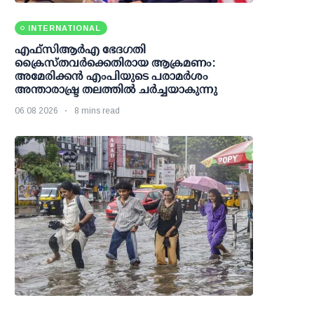
INTERNATIONAL
എഫ്‌സി‌ആര്‍‌എ ഭേദഗതി
ക്രൈസ്തവർക്കെതിരായ ആക്രമണം:
അമേരിക്കൻ എംപിയുടെ പരാമർശം
അന്താരാഷ്ട്ര തലത്തിൽ ചർച്ചയാകുന്നു
06 08 2026
8 mins read