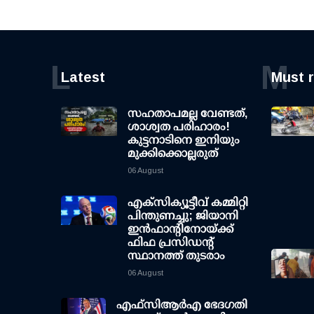
L
M
Latest
Must 
സഹതാപമല്ല വേണ്ടത്,
ശാശ്വത പരിഹാരം!
കുട്ടനാടിനെ ഇനിയും
മുക്കിക്കൊല്ലരുത്
06 August
എക്സിക്യൂട്ടീവ് കമ്മിറ്റി
പിന്തുണച്ചു; ജിയാനി
ഇന്‍ഫാന്റിനോയ്ക്ക്
ഫിഫ പ്രസിഡന്റ്
സ്ഥാനത്ത് തുടരാം
06 August
എഫ്‌സി‌ആര്‍‌എ ഭേദഗതി