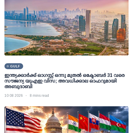
GULF
ഇന്ത്യക്കാര്‍ക്ക് ഓഗസ്റ്റ് ഒന്നു മുതല്‍ ഒക്ടോബര്‍ 31 വരെ
സൗജന്യ യുഎഇ വിസ; അവധിക്കാല ഓഫറുമായി
അബുദാബി
10 08 2026
8 mins read