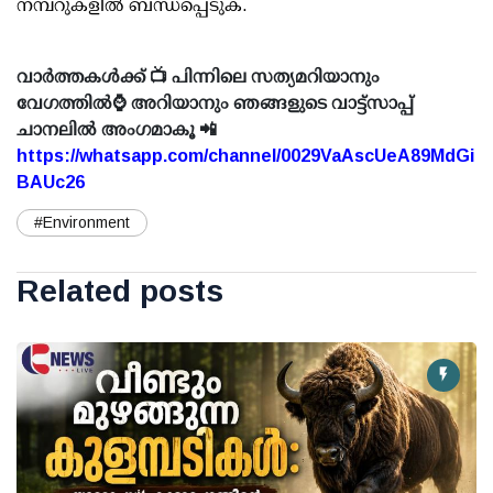
നമ്പറുകളില്‍ ബന്ധപ്പെടുക.
വാർത്തകൾക്ക് 📺 പിന്നിലെ സത്യമറിയാനും
വേഗത്തിൽ⌚ അറിയാനും ഞങ്ങളുടെ വാട്ട്സാപ്പ്
ചാനലിൽ അംഗമാകൂ 📲
https://whatsapp.com/channel/0029VaAscUeA89MdGi
BAUc26
#Environment
Related posts