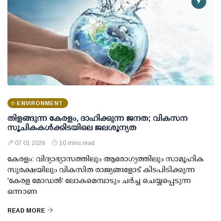
ENVIRONMENT
തിളങ്ങുന്ന കേരളം, ദാഹിക്കുന്ന ജനത; വികസന
സൂചികകൾക്കിടയിലെ ജലശൂന്യത
07 01 2026
10 mins read
കേരളം: വിദ്യാഭ്യാസത്തിലും ആരോഗ്യത്തിലും സാമൂഹിക
സുരക്ഷയിലും വികസിത രാജ്യങ്ങളോട് കിടപിടിക്കുന്ന
'കേരള മോഡൽ' ലോകമെമ്പാടും ചർച്ച ചെയ്യപ്പെടുന്ന
ഒന്നാണ
READ MORE