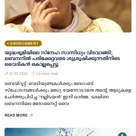
ENVIRONMENT
യുദ്ധഭൂമിയിലെ സ്നേഹ സാന്നിധ്യം വിടവാങ്ങി;
ലബനനിൽ പരിക്കേറ്റവരെ ശുശ്രൂഷിക്കുന്നതിനിടെ
വൈദികൻ കൊല്ലപ്പെട്ടു
11 03 2026
10 mins read
ബെയ്‌റൂട്ട്: വെടിയുണ്ടകൾക്കും ബോംബ്
സ്‌ഫോടനങ്ങൾക്കും മധ്യേ ഭയന്നോടാതെ തന്റെ ആടുകളെ
ചേർത്തുപിടിച്ച 'നല്ലിടയൻ' ഇനി ഓർമ്മ. ദക്ഷിണ
ലബനനിലെ മരോനൈറ്റ് വൈ
READ MORE