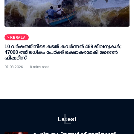
KERALA
10 വര്‍ഷത്തിനിടെ കടല്‍ കവര്‍ന്നത് 469 ജീവനുകള്‍;
47000 ത്തിലധികം പേര്‍ക്ക് രക്ഷാകരമേകി മറൈന്‍
ഫിഷറീസ്
07 08 2026
8 mins read
L
Latest