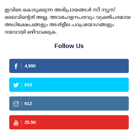
ഇവിടെ കൊടുക്കുന്ന അഭിപ്രായങ്ങള്‍ സീ ന്യൂസ്
ലൈവിന്റെത് അല്ല. അവഹേളനപരവും വ്യക്തിപരമായ
അധിക്ഷേപങ്ങളും അശ്‌ളീല പദപ്രയോഗങ്ങളും
ദയവായി ഒഴിവാക്കുക.
Follow Us
4,990
610
612
25.5
K