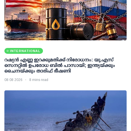
INTERNATIONAL
റഷ്യന്‍ എണ്ണ ഇറക്കുമതിക്ക് നിരോധനം: യു.എസ്
സെനറ്റില്‍ ഉപരോധ ബില്‍ പാസായി; ഇന്ത്യയ്ക്കും
ചൈനയ്ക്കും താരിഫ് ഭീഷണി
08 08 2026
8 mins read