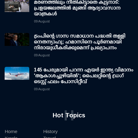
മരണത്തിലും നീതികിട്ടാതെ കുട്ടനാട്:
പ്രളയജലത്തില്‍ മുങ്ങി ആദ്യാവസാന
യാത്രകള്‍
09 August
ട്രംപിന്റെ ഗാസ സമാധാന പദ്ധതി തള്ളി
നെതന്യാഹു; ഹമാസിനെ പൂര്‍ണമായി
നിരായുധീകരിക്കുമെന്ന് പ്രഖ്യാപനം
09 August
145 പേരുമായി പറന്ന എയര്‍ ഇന്ത്യ വിമാനം
'ആകാശച്ചുഴിയില്‍'; പൈലറ്റിന്റെ ഡ്രഗ്
ടെസ്റ്റ് ഫലം പോസിറ്റീവ്
09 August
H
Hot Topics
Home
History