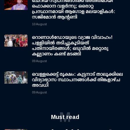
ചെറിയ സ്വപ്നങ്ങൾക്ക് അതീതമായി
ഫൊക്കാന വളർന്നു; ഒരൊറ്റ
പ്രസ്ഥാനമായി ആഗോള മലയാളികൾ:
സജിമോൻ ആന്റണി
10 August
റൊണാള്‍ഡോയുടെ വ്യാജ വിവാഹം!
പള്ളിയില്‍ തടിച്ചുകൂടിയത്
പതിനായിരങ്ങള്‍; ഒടുവില്‍ മറ്റൊരു
കല്ല്യാണം കണ്ട് മടങ്ങി
09 August
വെള്ളക്കെട്ട് രൂക്ഷം: കുട്ടനാട് താലൂക്കിലെ
വിദ്യാഭ്യാസ സ്ഥാപനങ്ങള്‍ക്ക് തിങ്കളാഴ്ച
അവധി
09 August
M
Must read