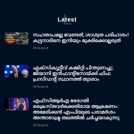
L
Latest
സഹതാപമല്ല വേണ്ടത്, ശാശ്വത പരിഹാരം!
കുട്ടനാടിനെ ഇനിയും മുക്കിക്കൊല്ലരുത്
06 August
എക്സിക്യൂട്ടീവ് കമ്മിറ്റി പിന്തുണച്ചു;
ജിയാനി ഇന്‍ഫാന്റിനോയ്ക്ക് ഫിഫ
പ്രസിഡന്റ് സ്ഥാനത്ത് തുടരാം
06 August
എഫ്‌സി‌ആര്‍‌എ ഭേദഗതി
ക്രൈസ്തവർക്കെതിരായ ആക്രമണം:
അമേരിക്കൻ എംപിയുടെ പരാമർശം
അന്താരാഷ്ട്ര തലത്തിൽ ചർച്ചയാകുന്നു
06 August