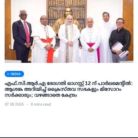
INDIA
എഫ്.സി.ആര്‍.എ ഭേദഗതി ഓഗസ്റ്റ് 12 ന് പാര്‍ലമെന്റില്‍:
ആശങ്ക അറിയിച്ച് ക്രൈസ്തവ സഭകളും മിസോറം
സര്‍ക്കാരും; വഴങ്ങാതെ കേന്ദ്രം
07 08 2026
8 mins read