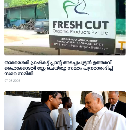
താമരശേരി ഫ്രഷ്കട്ട് പ്ലാന്റ് അടച്ചുപൂട്ടൽ ഉത്തരവ്
ഹൈക്കോടതി സ്റ്റേ ചെയ്തു; സമരം പുനരാരംഭിച്ച്
സമര സമിതി
07 08 2026