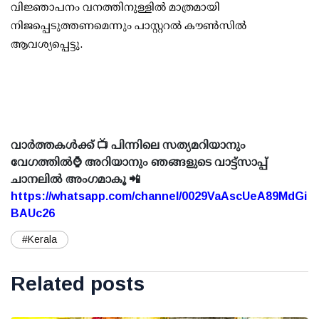
വിജ്ഞാപനം വനത്തിനുള്ളില്‍ മാത്രമായി
നിജപ്പെടുത്തണമെന്നും പാസ്റ്ററല്‍ കൗണ്‍സില്‍
ആവശ്യപ്പെട്ടു.
വാർത്തകൾക്ക് 📺 പിന്നിലെ സത്യമറിയാനും
വേഗത്തിൽ⌚ അറിയാനും ഞങ്ങളുടെ വാട്ട്സാപ്പ്
ചാനലിൽ അംഗമാകൂ 📲
https://whatsapp.com/channel/0029VaAscUeA89MdGi
BAUc26
#Kerala
Related posts