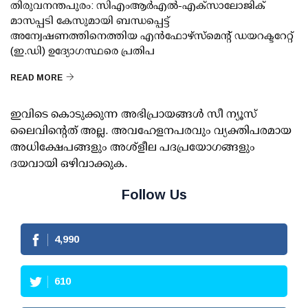
തിരുവനന്തപുരം: സിഎംആര്‍എല്‍-എക്‌സാലോജിക്
മാസപ്പടി കേസുമായി ബന്ധപ്പെട്ട്
അന്വേഷണത്തിനെത്തിയ എന്‍ഫോഴ്സ്മെന്റ് ഡയറക്ടറേറ്റ്
(ഇ.ഡി) ഉദ്യോഗസ്ഥരെ പ്രതിപ
READ MORE
ഇവിടെ കൊടുക്കുന്ന അഭിപ്രായങ്ങള്‍ സീ ന്യൂസ്
ലൈവിന്റെത് അല്ല. അവഹേളനപരവും വ്യക്തിപരമായ
അധിക്ഷേപങ്ങളും അശ്‌ളീല പദപ്രയോഗങ്ങളും
ദയവായി ഒഴിവാക്കുക.
Follow Us
4,990
610