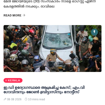
മേരി ജോയിയുടെ (30) സംസ്കാരം നാളെ ഓഗസ്റ്റ് ഏഴിന്
കേരളത്തിൽ നടക്കും. രാവിലെ
READ MORE
KERALA
ഇ.ഡി ഉദ്യോഗസ്ഥരെ ആക്രമിച്ച കേസ്; എം.വി
ഗോവിന്ദനും ജോണ്‍ ബ്രിട്ടാസിനും നോട്ടീസ്
06 08 2026
10 mins read