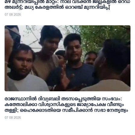
മഴ മുന്നറിയിപ്പില്‍ മാറ്റം: നാല് വടക്കന്‍ ജില്ലകളില്‍ റെഡ്
അലര്‍ട്ട്; മധ്യ കേരളത്തില്‍ ഓറഞ്ച് മുന്നറിയിപ്പ്
07 08 2026
രാജസ്ഥാനിൽ ദിവ്യബലി തടസപ്പെടുത്തിയ സംഭവം:
കത്തോലിക്കാ വിശ്വാസികളുടെ ജാമ്യാപേക്ഷ വീണ്ടും
തള്ളി; ഹൈക്കോടതിയെ സമീപിക്കാൻ സഭാ നേതൃത്വം
07 08 2026