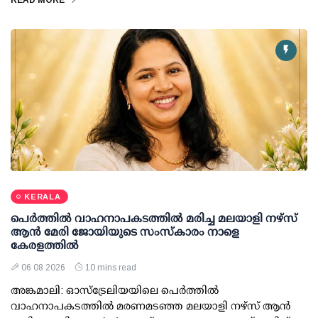
READ MORE
KERALA
പെർത്തിൽ വാഹനാപകടത്തിൽ മരിച്ച മലയാളി നഴ്സ്
ആൻ മേരി ജോയിയുടെ സംസ്കാരം നാളെ
കേരളത്തിൽ
06 08 2026
10 mins read
അങ്കമാലി: ഓസ്‌ട്രേലിയയിലെ പെർത്തിൽ
വാഹനാപകടത്തിൽ മരണമടഞ്ഞ മലയാളി നഴ്സ് ആൻ