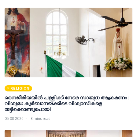
RELIGION
നൈജീരിയയിൽ പള്ളിക്ക് നേരെ സായുധ ആക്രമണം:
വിശുദ്ധ കുർബാനയ്ക്കിടെ വിശ്വാസികളെ
തട്ടിക്കൊണ്ടുപോയി
05 08 2026
8 mins read