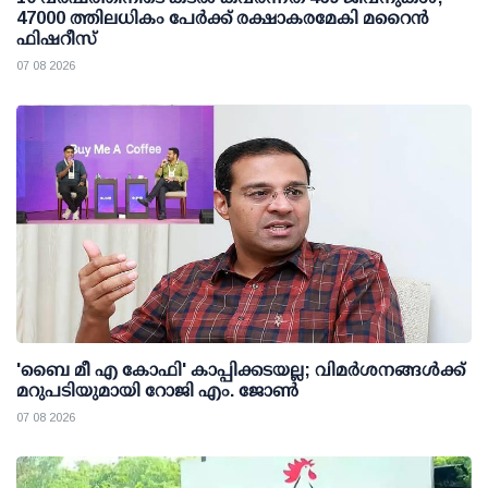
47000 ത്തിലധികം പേര്‍ക്ക് രക്ഷാകരമേകി മറൈന്‍
ഫിഷറീസ്
07 08 2026
'ബൈ മീ എ കോഫി' കാപ്പിക്കടയല്ല; വിമര്‍ശനങ്ങള്‍ക്ക്
മറുപടിയുമായി റോജി എം. ജോണ്‍
07 08 2026