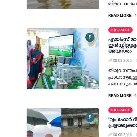
തിരുവനന്തപുര
READ MORE
KERALA
എയിംസ് മാത
ഇന്‍സ്റ്റിറ്റ്
അവസരം
08 08 2026
തിരുവനന്തപു
പ്രാധാന്യമുള്ള
കാമ്പസുകള്‍
READ MORE
KERALA
'റൂം ഫോര്‍ 
പ്രളയമുക്തമ
08 08 2026