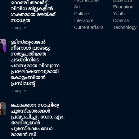
ഓറഞ്ച് അലർട്ട്;
Art
Education
വിവിധ ജില്ലകളിൽ
Culture
Youth
ശക്തമായ മഴയ്ക്ക്
സാധ്യത
Literature
Cinema
Current affairs
Technology
08 August
ക്രിസ്തുരാജൻ
നീണാൾ വാഴട്ടെ;
സത്യപ്രതിജ്ഞ
ചടങ്ങിനിടെ
പരസ്യമായ വിശ്വാസ
പ്രഘോഷണവുമായി
കൊളംബിയൻ
പ്രസിഡന്റ്
08 August
ഫൊക്കാന സാഹിത്യ
പുരസ്‌കാരങ്ങള്‍
പ്രഖ്യാപിച്ചു: ഡോ. എം.
അനിരുദ്ധന്‍
പുരസ്‌കാരം ഡോ.
മാമ്മന്‍ സി.