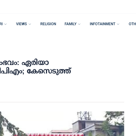
RI
VIEWS
RELIGION
FAMILY
INFOTAINMENT
OTH
 സംഭവം: ഏരിയാ
് സിപിഎം; കേസെടുത്ത്