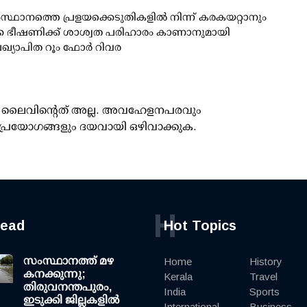
സ്ഥാനത്തെ പ്രളയക്കെടുതികളില്‍ നിന്ന് കരകയറ്റാനും
്ക ഭീഷണിക്ക് ശാശ്വത പരിഹാരം കാണാനുമായി
പ്രഖ്യാപിത റൂം ഫോര്‍ റിവര
ൂസ് ലൈവിന്റെത് അല്ല. അവഹേളനപരവും
പ്രയോഗങ്ങളും ദയവായി ഒഴിവാക്കുക.
H
read
Hot Topics
സംസ്ഥാനത്ത് മഴ
Home
History
കനക്കുന്നു;
Kerala
Travel
തിരുവനന്തപുരം,
India
Sports
ഇടുക്കി ജില്ലകളിൽ
International
Business