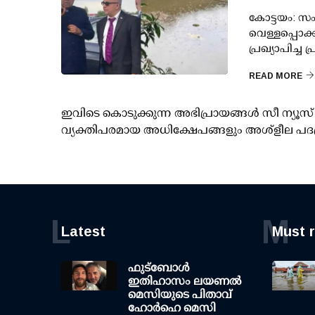
കോട്ടയം: സം
വെള്ളപ്പൊക
പ്രഖ്യാപിച്ച 
READ MORE
ഇവിടെ കൊടുക്കുന്ന അഭിപ്രായങ്ങള്‍ സീ ന്യ
വ്യക്തിപരമായ അധിക്ഷേപങ്ങളും അശ്‌ളീല പദ
L
M
Latest
Must 
ഫുട്ബോൾ
ഇതിഹാസം ലയണൽ
മെസിയുടെ പിതാവ്
ഹോർഹെ മെസി