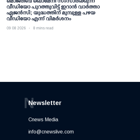
മൊജ്തബ ഖൊമേനി സംസാരിക്കുന്ന
വീഡിയോ പുറത്തുവിട്ട് ഇറാന്‍ വാര്‍ത്താ
ഏജന്‍സി; യുദ്ധത്തിന് മുമ്പുള്ള പഴയ
വീഡിയോ എന്ന് വിമര്‍ശനം
09 08 2026
8 mins read
N
Newsletter
Cnews Media
info@cnewslive.com