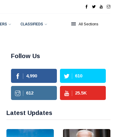
ERS
CLASSIFIEDS
All Sections
Follow Us
4,990
610
612
25.5
K
Latest Updates