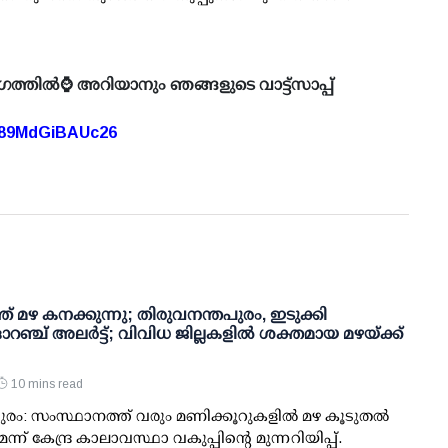
ഗത്തിൽ⌚ അറിയാനും ഞങ്ങളുടെ വാട്ട്സാപ്പ്
A89MdGiBAUc26
് മഴ കനക്കുന്നു; തിരുവനന്തപുരം, ഇടുക്കി
റഞ്ച് അലർട്ട്; വിവിധ ജില്ലകളിൽ ശക്തമായ മഴയ്ക്ക്
10 mins read
ുരം: സംസ്ഥാനത്ത് വരും മണിക്കൂറുകളിൽ മഴ കൂടുതൽ
ന് കേന്ദ്ര കാലാവസ്ഥാ വകുപ്പിന്റെ മുന്നറിയിപ്പ്.