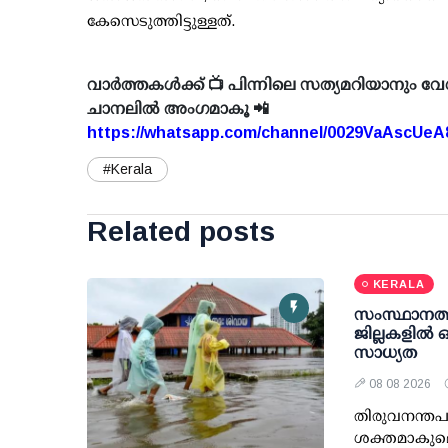
കേസെടുത്തിട്ടുള്ളത്.
വാർത്തകൾക്ക് 📺 പിന്നിലെ സത്യമറിയാനും വേ
ചാനലിൽ അംഗമാകൂ 📲
https://whatsapp.com/channel/0029VaAscUe
#Kerala
Related posts
KERALA
സംസ്ഥാനത്ത
ജില്ലകളിൽ ഓ
സാധ്യത
08 08 2026
തിരുവനന്തപ
ശക്തമാകുമെന്