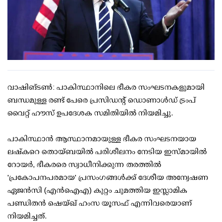
വാഷിങ്ടണ്‍: പാകിസ്ഥാനിലെ ഭീകര സംഘടനകളുമായി
ബന്ധമുള്ള രണ്ട് പേരെ പ്രസിഡന്റ് ഡൊണാള്‍ഡ് ട്രംപ്
വൈറ്റ് ഹൗസ് ഉപദേശക സമിതിയില്‍ നിയമിച്ചു.
പാകിസ്ഥാന്‍ ആസ്ഥാനമായുള്ള ഭീകര സംഘടനയായ
ലഷ്‌കറെ തൊയ്ബയില്‍ പരിശീലനം നേടിയ ഇസ്മായില്‍
റോയര്‍, ഭീകരരെ സ്വാധീനിക്കുന്ന തരത്തില്‍
'പ്രകോപനപരമായ' പ്രസംഗങ്ങള്‍ക്ക് ദേശീയ അന്വേഷണ
ഏജന്‍സി (എന്‍ഐഎ) കുറ്റം ചുമത്തിയ ഇസ്ലാമിക
പണ്ഡിതന്‍ ഷെയ്ഖ് ഹംസ യൂസഫ് എന്നിവരെയാണ്
നിയമിച്ചത്.