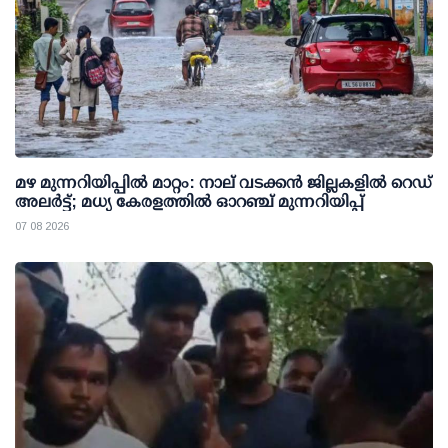
മഴ മുന്നറിയിപ്പില്‍ മാറ്റം: നാല് വടക്കന്‍ ജില്ലകളില്‍ റെഡ്
അലര്‍ട്ട്; മധ്യ കേരളത്തില്‍ ഓറഞ്ച് മുന്നറിയിപ്പ്
07 08 2026