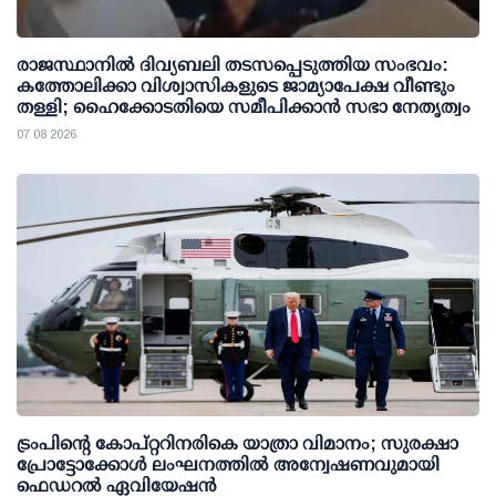
രാജസ്ഥാനിൽ ദിവ്യബലി തടസപ്പെടുത്തിയ സംഭവം:
കത്തോലിക്കാ വിശ്വാസികളുടെ ജാമ്യാപേക്ഷ വീണ്ടും
തള്ളി; ഹൈക്കോടതിയെ സമീപിക്കാൻ സഭാ നേതൃത്വം
07 08 2026
ട്രംപിന്റെ കോപ്റ്ററിനരികെ യാത്രാ വിമാനം; സുരക്ഷാ
പ്രോട്ടോക്കോള്‍ ലംഘനത്തില്‍ അന്വേഷണവുമായി
ഫെഡറല്‍ ഏവിയേഷന്‍