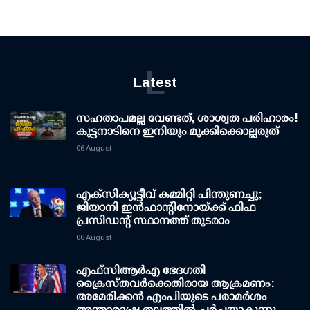
L
Latest
സഹതാപമല്ല വേണ്ടത്, ശാശ്വത പരിഹാരം!
കുട്ടനാടിനെ ഇനിയും മുക്കിക്കൊല്ലരുത്
06 August
എക്സിക്യൂട്ടീവ് കമ്മിറ്റി പിന്തുണച്ചു;
ജിയാനി ഇന്‍ഫാന്റിനോയ്ക്ക് ഫിഫ
പ്രസിഡന്റ് സ്ഥാനത്ത് തുടരാം
06 August
എഫ്‌സി‌ആര്‍‌എ ഭേദഗതി
ക്രൈസ്തവർക്കെതിരായ ആക്രമണം:
അമേരിക്കൻ എംപിയുടെ പരാമർശം
അന്താരാഷ്ട്ര തലത്തിൽ ചർച്ചയാകുന്നു