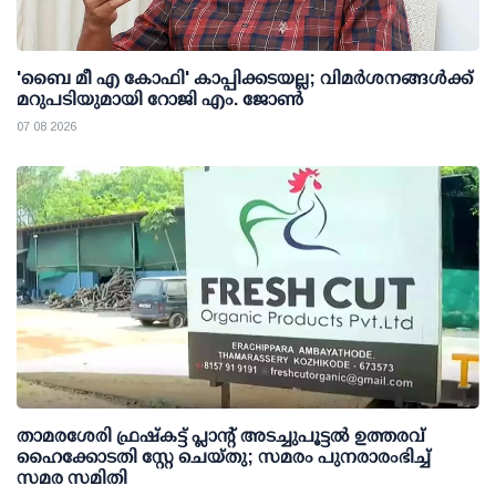
'ബൈ മീ എ കോഫി' കാപ്പിക്കടയല്ല; വിമര്‍ശനങ്ങള്‍ക്ക്
മറുപടിയുമായി റോജി എം. ജോണ്‍
07 08 2026
താമരശേരി ഫ്രഷ്കട്ട് പ്ലാന്റ് അടച്ചുപൂട്ടൽ ഉത്തരവ്
ഹൈക്കോടതി സ്റ്റേ ചെയ്തു; സമരം പുനരാരംഭിച്ച്
സമര സമിതി