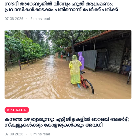
സൗദി അറേബ്യയില്‍ വീണ്ടും ഹൂതി ആക്രമണം;
പ്രവാസികള്‍ക്കടക്കം പതിനൊന്ന് പേര്‍ക്ക് പരിക്ക്
07 08 2026
8 mins read
KERALA
കനത്ത മഴ തുടരുന്നു: എട്ട് ജില്ലകളില്‍ ഓറഞ്ച് അലര്‍ട്ട്;
സ്‌കൂളുകള്‍ക്കും കോളജുകള്‍ക്കും അവധി
07 08 2026
8 mins read