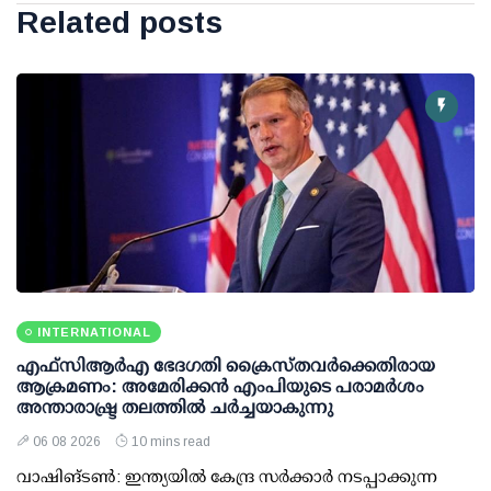
Related posts
INTERNATIONAL
എഫ്‌സി‌ആര്‍‌എ ഭേദഗതി ക്രൈസ്തവർക്കെതിരായ
ആക്രമണം: അമേരിക്കൻ എംപിയുടെ പരാമർശം
അന്താരാഷ്ട്ര തലത്തിൽ ചർച്ചയാകുന്നു
06 08 2026
10 mins read
വാഷിങ്ടൺ: ഇന്ത്യയിൽ കേന്ദ്ര സർക്കാർ നടപ്പാക്കുന്ന