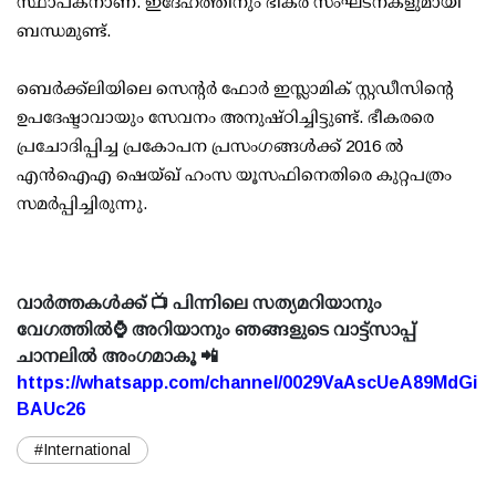
സ്ഥാപകനാണ്. ഇദേഹത്തിനും ഭീകര സംഘടനകളുമായി
ബന്ധമുണ്ട്.
ബെര്‍ക്ക്‌ലിയിലെ സെന്റര്‍ ഫോര്‍ ഇസ്ലാമിക് സ്റ്റഡീസിന്റെ
ഉപദേഷ്ടാവായും സേവനം അനുഷ്ഠിച്ചിട്ടുണ്ട്. ഭീകരരെ
പ്രചോദിപ്പിച്ച പ്രകോപന പ്രസംഗങ്ങള്‍ക്ക് 2016 ല്‍
എന്‍ഐഎ ഷെയ്ഖ് ഹംസ യൂസഫിനെതിരെ കുറ്റപത്രം
സമര്‍പ്പിച്ചിരുന്നു.
വാർത്തകൾക്ക് 📺 പിന്നിലെ സത്യമറിയാനും
വേഗത്തിൽ⌚ അറിയാനും ഞങ്ങളുടെ വാട്ട്സാപ്പ്
ചാനലിൽ അംഗമാകൂ 📲
https://whatsapp.com/channel/0029VaAscUeA89MdGi
BAUc26
#International