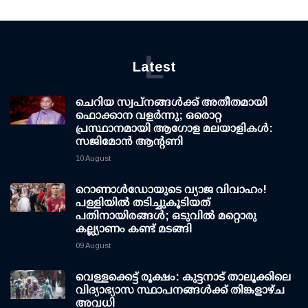
L
Latest
ചെറിയ സ്വപ്നങ്ങൾക്ക് അതീതമായി
ഫൊക്കാന വളർന്നു; ഒരൊറ്റ
പ്രസ്ഥാനമായി ആഗോള മലയാളികൾ:
സജിമോൻ ആന്റണി
10 August
റൊണാള്‍ഡോയുടെ വ്യാജ വിവാഹം!
പള്ളിയില്‍ തടിച്ചുകൂടിയത്
പതിനായിരങ്ങള്‍; ഒടുവില്‍ മറ്റൊരു
കല്ല്യാണം കണ്ട് മടങ്ങി
09 August
വെള്ളക്കെട്ട് രൂക്ഷം: കുട്ടനാട് താലൂക്കിലെ
വിദ്യാഭ്യാസ സ്ഥാപനങ്ങള്‍ക്ക് തിങ്കളാഴ്ച
അവധി