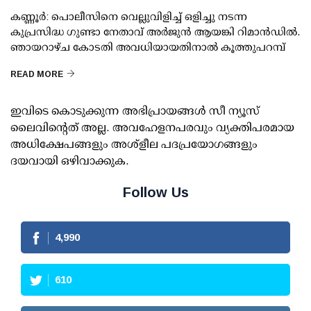
കണ്ണൂര്‍: പൊലീസിനെ വെല്ലുവിളിച്ച് ഒളിച്ചു നടന്ന
കുപ്രസിദ്ധ ഗുണ്ടാ നേതാവ് അര്‍ജുന്‍ ആയങ്കി റിമാന്‍ഡില്‍.
ഞായറാഴ്ച കോടതി അവധിയായതിനാല്‍ കൂത്തുപറമ്പ്
READ MORE
ഇവിടെ കൊടുക്കുന്ന അഭിപ്രായങ്ങള്‍ സീ ന്യൂസ്
ലൈവിന്റെത് അല്ല. അവഹേളനപരവും വ്യക്തിപരമായ
അധിക്ഷേപങ്ങളും അശ്‌ളീല പദപ്രയോഗങ്ങളും
ദയവായി ഒഴിവാക്കുക.
Follow Us
4,990
610