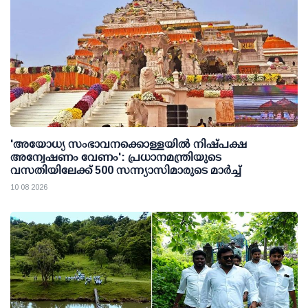
'അയോധ്യ സംഭാവനക്കൊള്ളയില്‍ നിഷ്പക്ഷ
അന്വേഷണം വേണം': പ്രധാനമന്ത്രിയുടെ
വസതിയിലേക്ക് 500 സന്ന്യാസിമാരുടെ മാര്‍ച്ച്
10 08 2026