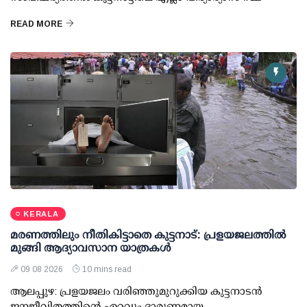
READ MORE
KERALA
മരണത്തിലും നീതികിട്ടാതെ കുട്ടനാട്: പ്രളയജലത്തില്‍
മുങ്ങി ആദ്യാവസാന യാത്രകള്‍
09 08 2026
10 mins read
ആലപ്പുഴ: പ്രളയജലം വരിഞ്ഞുമുറുക്കിയ കുട്ടനാടന്‍
ജനജീവിതത്തിന്റെ ഏറ്റവും ദാരുണമായ