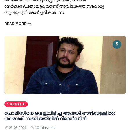
നേര്‍ക്കാഴ്ചയാവുകയാണ് അവിടുത്തെ സ്വകാര്യ
ആശുപത്രി മോര്‍ച്ചറികള്‍. സ
READ MORE
KERALA
പൊലീസിനെ വെല്ലുവിളിച്ച ആയങ്കി അഴിക്കുള്ളില്‍;
തലശേരി സബ് ജയിലില്‍ റിമാന്‍ഡില്‍
09 08 2026
10 mins read