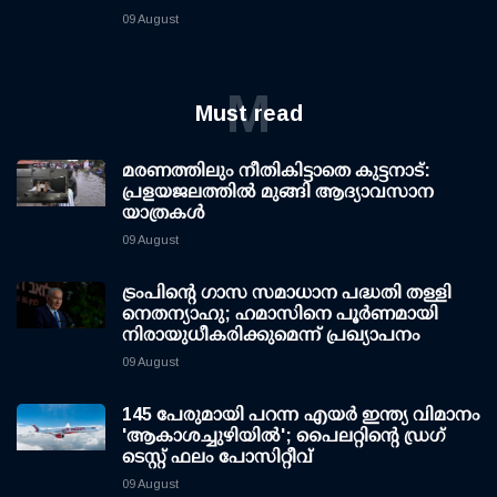
09 August
M
Must read
മരണത്തിലും നീതികിട്ടാതെ കുട്ടനാട്:
പ്രളയജലത്തില്‍ മുങ്ങി ആദ്യാവസാന
യാത്രകള്‍
09 August
ട്രംപിന്റെ ഗാസ സമാധാന പദ്ധതി തള്ളി
നെതന്യാഹു; ഹമാസിനെ പൂര്‍ണമായി
നിരായുധീകരിക്കുമെന്ന് പ്രഖ്യാപനം
09 August
145 പേരുമായി പറന്ന എയര്‍ ഇന്ത്യ വിമാനം
'ആകാശച്ചുഴിയില്‍'; പൈലറ്റിന്റെ ഡ്രഗ്
ടെസ്റ്റ് ഫലം പോസിറ്റീവ്
09 August