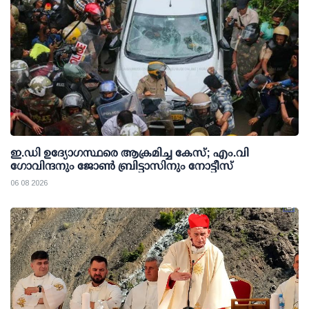
ഇ.ഡി ഉദ്യോഗസ്ഥരെ ആക്രമിച്ച കേസ്; എം.വി
ഗോവിന്ദനും ജോണ്‍ ബ്രിട്ടാസിനും നോട്ടീസ്
06 08 2026