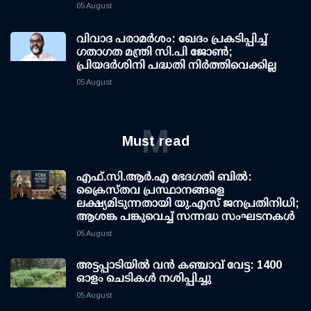
05 August
വിവാദ പരാമര്‍ശം: ഖേദം പ്രകടിപ്പിച്ച്
ഗതാഗത മന്ത്രി സി.പി ജോണ്‍;
പ്രിയദര്‍ശിനി പദ്ധതി നിര്‍ത്തിവെക്കില്ല
05 August
M
Must read
എഫ്.സി.ആര്‍.എ ഭേദഗതി ബില്‍:
ക്രൈസ്തവ പ്രസ്ഥാനങ്ങളെ
ലക്ഷ്യമിടുന്നതായി യു.എസ് ജനപ്രതിനിധി;
ആശങ്ക പങ്കുവെച്ച് സന്നദ്ധ സംഘടനകള്‍
05 August
അട്ടപ്പാടിയില്‍ വന്‍ കഞ്ചാവ് വേട്ട: 1400
ഓളം ചെടികള്‍ നശിപ്പിച്ചു
05 August