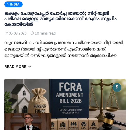
INDIA
ലക്ഷ്യം ചോദ്യപേപ്പര്‍ ചോര്‍ച്ച തടയല്‍; നീറ്റ്-യുജി
പരീക്ഷ ജെഇഇ മാതൃകയിലേക്കെന്ന് കേന്ദ്രം സുപ്രീം
കോടതിയില്‍
05 08 2026
10 mins read
ന്യൂഡല്‍ഹി: മെഡിക്കല്‍ പ്രവേശന പരീക്ഷയായ നീറ്റ്-യുജി,
ജെഇഇ (ജോയിന്റ് എന്‍ട്രന്‍സ് എക്‌സാമിനേഷന്‍)
മാതൃകയില്‍ രണ്ട് ഘട്ടങ്ങളായി നടത്താന്‍ ആലോചിക്ക
READ MORE