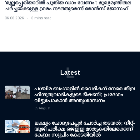
'മുല്ലപ്പെരിയാറില്‍ പുതിയ ഡാം വേണം': മുഖ്യമന്ത്രിതല
ചര്‍ച്ചയ്ക്കുള്ള ശ്രമം നടത്തുമെന്ന് മോന്‍സ് ജോസഫ്
06 08 2026
8 mins read
L
Latest
പശ്ചിമ ബംഗാളിൽ വൈദികന് നേരെ തീവ്ര
ഹിന്ദുത്വവാദികളുടെ ഭീഷണി; പ്രദേശം
വിട്ടുപോകാൻ അന്ത്യശാസനം
05 August
ലക്ഷ്യം ചോദ്യപേപ്പര്‍ ചോര്‍ച്ച തടയല്‍; നീറ്റ്-
യുജി പരീക്ഷ ജെഇഇ മാതൃകയിലേക്കെന്ന്
കേന്ദ്രം സുപ്രീം കോടതിയില്‍