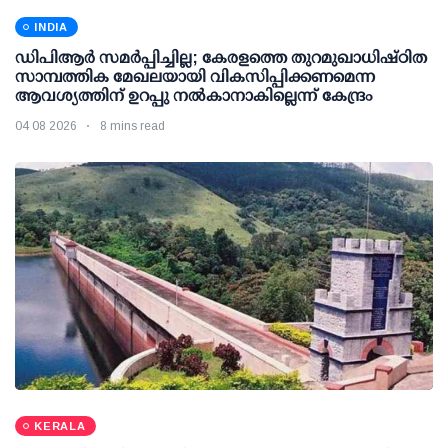
INDIA
ഡിപിആര്‍ സമര്‍പ്പിച്ചില്ല; കേരളത്തെ തുറമുഖാധിഷ്ഠിത
സാമ്പത്തിക മേഖലയായി വികസിപ്പിക്കണമെന്ന
ആവശ്യത്തിന് ഉറപ്പു നല്‍കാനാകില്ലെന്ന് കേന്ദ്രം
04 08 2026
8 mins read
KERALA