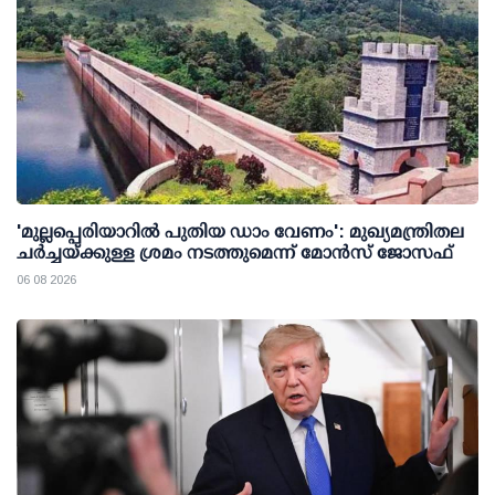
'മുല്ലപ്പെരിയാറില്‍ പുതിയ ഡാം വേണം': മുഖ്യമന്ത്രിതല
ചര്‍ച്ചയ്ക്കുള്ള ശ്രമം നടത്തുമെന്ന് മോന്‍സ് ജോസഫ്
06 08 2026