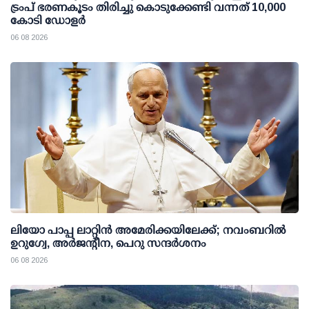
ട്രംപ് ഭരണകൂടം തിരിച്ചു കൊടുക്കേണ്ടി വന്നത് 10,000
കോടി ഡോളര്‍
06 08 2026
ലിയോ പാപ്പ ലാറ്റിൻ അമേരിക്കയിലേക്ക്; നവംബറിൽ
ഉറുഗ്വേ, അർജന്റീന, പെറു സന്ദർശനം
06 08 2026