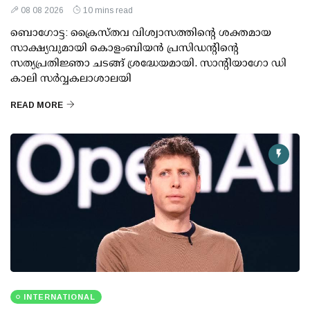
08 08 2026
10 mins read
ബൊഗോട്ട: ക്രൈസ്തവ വിശ്വാസത്തിന്റെ ശക്തമായ
സാക്ഷ്യവുമായി കൊളംബിയൻ പ്രസിഡന്റിന്റെ
സത്യപ്രതിജ്ഞാ ചടങ്ങ് ശ്രദ്ധേയമായി. സാന്റിയാഗോ ഡി
കാലി സർവ്വകലാശാലയി
READ MORE
INTERNATIONAL