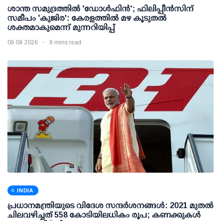
ശാന്ത സമുദ്രത്തില്‍ 'ഡോള്‍ഫിന്‍'; ഫിലിപ്പീന്‍സിന്
സമീപം 'കുജിര': കേരളത്തില്‍ മഴ കൂടുതല്‍
ശക്തമാകുമെന്ന് മുന്നറിയിപ്പ്
06 08 2026
8 mins read
INDIA
പ്രധാനമന്ത്രിയുടെ വിദേശ സന്ദർശനങ്ങൾ: 2021 മുതൽ
ചിലവഴിച്ചത് 558 കോടിയിലധികം രൂപ; കണക്കുകൾ