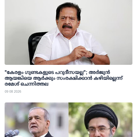
"കേരളം ഗുണ്ടകളുടെ പറുദീസയല്ല"; അർജുൻ
ആയങ്കിയെ ആർക്കും സംരക്ഷിക്കാൻ കഴിയില്ലെന്ന്
രമേശ് ചെന്നിത്തല
09 08 2026