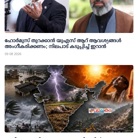
ഹോർമുസ് തുറക്കാൻ യുഎസ് ആറ് ആവശ്യങ്ങൾ
അംഗീകരിക്കണം; നിലപാട് കടുപ്പിച്ച് ഇറാൻ
09 08 2026