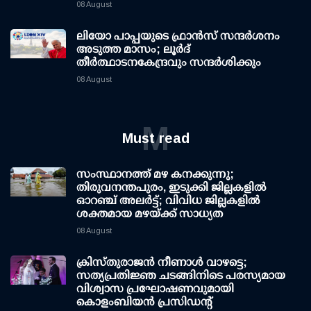
08 August
ലിയോ പാപ്പയുടെ ഫ്രാൻസ് സന്ദർശനം
അടുത്ത മാസം; ലൂർദ്
തീർത്ഥാടനകേന്ദ്രവും സന്ദർശിക്കും
08 August
M
Must read
സംസ്ഥാനത്ത് മഴ കനക്കുന്നു;
തിരുവനന്തപുരം, ഇടുക്കി ജില്ലകളിൽ
ഓറഞ്ച് അലർട്ട്; വിവിധ ജില്ലകളിൽ
ശക്തമായ മഴയ്ക്ക് സാധ്യത
08 August
ക്രിസ്തുരാജൻ നീണാൾ വാഴട്ടെ;
സത്യപ്രതിജ്ഞ ചടങ്ങിനിടെ പരസ്യമായ
വിശ്വാസ പ്രഘോഷണവുമായി
കൊളംബിയൻ പ്രസിഡന്റ്