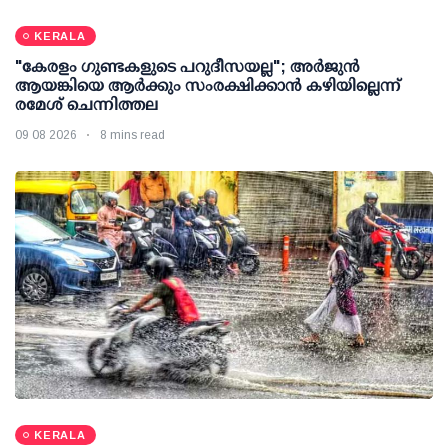
KERALA
"കേരളം ഗുണ്ടകളുടെ പറുദീസയല്ല"; അർജുൻ
ആയങ്കിയെ ആർക്കും സംരക്ഷിക്കാൻ കഴിയില്ലെന്ന്
രമേശ് ചെന്നിത്തല
09 08 2026
8 mins read
KERALA