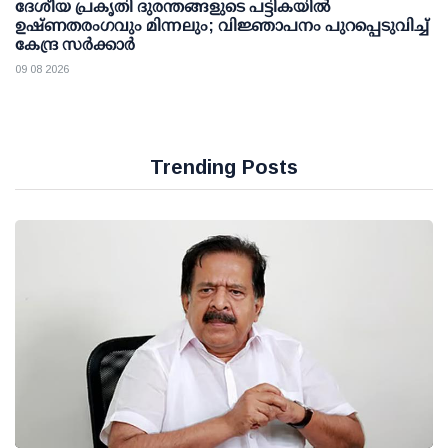
ദേശീയ പ്രകൃതി ദുരന്തങ്ങളുടെ പട്ടികയില്‍
ഉഷ്ണതരംഗവും മിന്നലും; വിജ്ഞാപനം പുറപ്പെടുവിച്ച്
കേന്ദ്ര സര്‍ക്കാര്‍
09 08 2026
Trending Posts