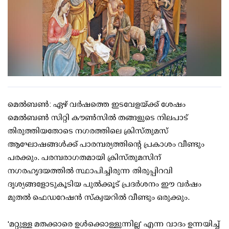
മെൽബൺ: ഏഴ് വർഷത്തെ ഇടവേളയ്ക്ക് ശേഷം
മെൽബൺ സിറ്റി കൗൺസിൽ തങ്ങളുടെ നിലപാട്
തിരുത്തിയതോടെ നഗരത്തിലെ ക്രിസ്തുമസ്
ആഘോഷങ്ങൾക്ക് പാരമ്പര്യത്തിന്റെ പ്രകാശം വീണ്ടും
പരക്കും. പരമ്പരാഗതമായി ക്രിസ്തുമസിന്
നഗരഹൃദയത്തിൽ സ്ഥാപിച്ചിരുന്ന തിരുപ്പിറവി
ദൃശ്യങ്ങളോടുകൂടിയ പുൽക്കൂട് പ്രദർശനം ഈ വർഷം
മുതൽ ഫെഡറേഷൻ സ്ക്വയറിൽ വീണ്ടും ഒരുക്കും.
'മറ്റുള്ള മതക്കാരെ ഉൾക്കൊള്ളുന്നില്ല' എന്ന വാദം ഉന്നയിച്ച്