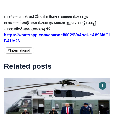
വാർത്തകൾക്ക് 📺 പിന്നിലെ സത്യമറിയാനും
വേഗത്തിൽ⌚ അറിയാനും ഞങ്ങളുടെ വാട്ട്സാപ്പ്
ചാനലിൽ അംഗമാകൂ 📲
https://whatsapp.com/channel/0029VaAscUeA89MdGi
BAUc26
#International
Related posts