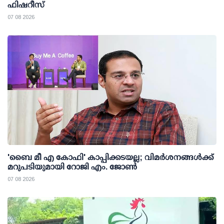
ഫിഷറീസ്
07 08 2026
'ബൈ മീ എ കോഫി' കാപ്പിക്കടയല്ല; വിമര്‍ശനങ്ങള്‍ക്ക്
മറുപടിയുമായി റോജി എം. ജോണ്‍
07 08 2026