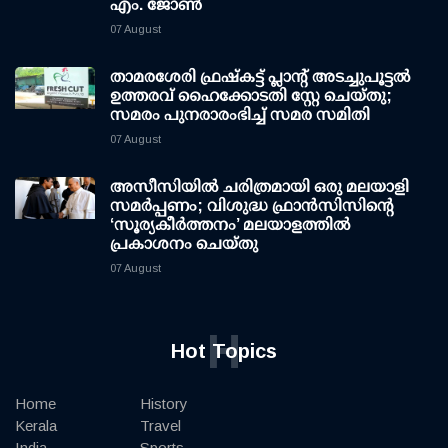
എം. ജോണ്‍
07 August
താമരശേരി ഫ്രഷ്കട്ട് പ്ലാന്റ് അടച്ചുപൂട്ടൽ
ഉത്തരവ് ഹൈക്കോടതി സ്റ്റേ ചെയ്തു;
സമരം പുനരാരംഭിച്ച് സമര സമിതി
07 August
അസീസിയിൽ ചരിത്രമായി ഒരു മലയാളി
സമർപ്പണം; വിശുദ്ധ ഫ്രാൻസിസിന്റെ
‘സൂര്യകീർത്തനം’ മലയാളത്തിൽ
പ്രകാശനം ചെയ്തു
07 August
H
Hot Topics
Home
History
Kerala
Travel
India
Sports