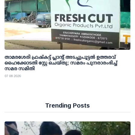
താമരശേരി ഫ്രഷ്കട്ട് പ്ലാന്റ് അടച്ചുപൂട്ടൽ ഉത്തരവ്
ഹൈക്കോടതി സ്റ്റേ ചെയ്തു; സമരം പുനരാരംഭിച്ച്
സമര സമിതി
07 08 2026
Trending Posts