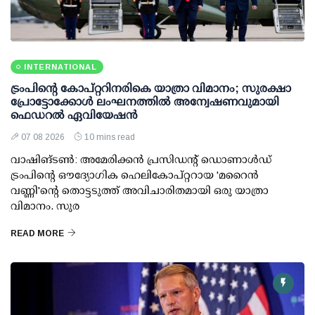
INTERNATIONAL
ട്രംപിന്റെ കോപ്റ്ററിനരികെ യാത്രാ വിമാനം; സുരക്ഷാ
പ്രോട്ടോക്കോള്‍ ലംഘനത്തില്‍ അന്വേഷണവുമായി
ഫെഡറല്‍ ഏവിയേഷന്‍
07 08 2026
10 mins read
വാഷിങ്ടണ്‍: അമേരിക്കന്‍ പ്രസിഡന്റ് ഡൊണാള്‍ഡ്
ട്രംപിന്റെ ഔദ്യോഗിക ഹെലികോപ്റ്ററായ 'മറൈന്‍
വണ്ണി'ന്റെ തൊട്ടടുത്ത് അവിചാരിതമായി ഒരു യാത്രാ
വിമാനം. സുര
READ MORE