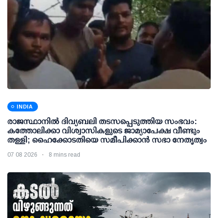
INDIA
രാജസ്ഥാനിൽ ദിവ്യബലി തടസപ്പെടുത്തിയ സംഭവം:
കത്തോലിക്കാ വിശ്വാസികളുടെ ജാമ്യാപേക്ഷ വീണ്ടും
തള്ളി; ഹൈക്കോടതിയെ സമീപിക്കാൻ സഭാ നേതൃത്വം
07 08 2026
8 mins read