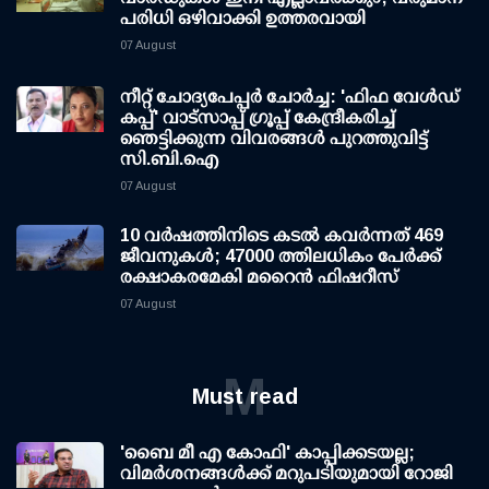
പരിധി ഒഴിവാക്കി ഉത്തരവായി
07 August
നീറ്റ് ചോദ്യപേപ്പര്‍ ചോര്‍ച്ച: 'ഫിഫ വേള്‍ഡ്
കപ്പ്' വാട്സാപ്പ് ഗ്രൂപ്പ് കേന്ദ്രീകരിച്ച്
ഞെട്ടിക്കുന്ന വിവരങ്ങള്‍ പുറത്തുവിട്ട്
സി.ബി.ഐ
07 August
10 വര്‍ഷത്തിനിടെ കടല്‍ കവര്‍ന്നത് 469
ജീവനുകള്‍; 47000 ത്തിലധികം പേര്‍ക്ക്
രക്ഷാകരമേകി മറൈന്‍ ഫിഷറീസ്
07 August
M
Must read
'ബൈ മീ എ കോഫി' കാപ്പിക്കടയല്ല;
വിമര്‍ശനങ്ങള്‍ക്ക് മറുപടിയുമായി റോജി