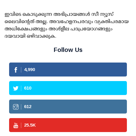
ഇവിടെ കൊടുക്കുന്ന അഭിപ്രായങ്ങള്‍ സീ ന്യൂസ്
ലൈവിന്റെത് അല്ല. അവഹേളനപരവും വ്യക്തിപരമായ
അധിക്ഷേപങ്ങളും അശ്‌ളീല പദപ്രയോഗങ്ങളും
ദയവായി ഒഴിവാക്കുക.
Follow Us
4,990
610
612
25.5
K