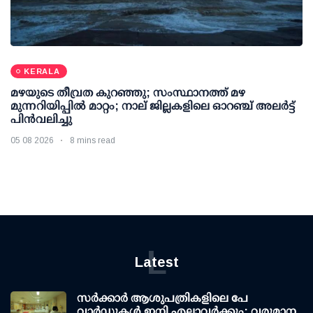
KERALA
മഴയുടെ തീവ്രത കുറഞ്ഞു; സംസ്ഥാനത്ത് മഴ
മുന്നറിയിപ്പിൽ മാറ്റം; നാല് ജില്ലകളിലെ ഓറഞ്ച് അലർട്ട്
പിൻവലിച്ചു
05 08 2026
8 mins read
L
Latest
സര്‍ക്കാര്‍ ആശുപത്രികളിലെ പേ
വാര്‍ഡുകള്‍ ഇനി എല്ലാവര്‍ക്കും; വരുമാന