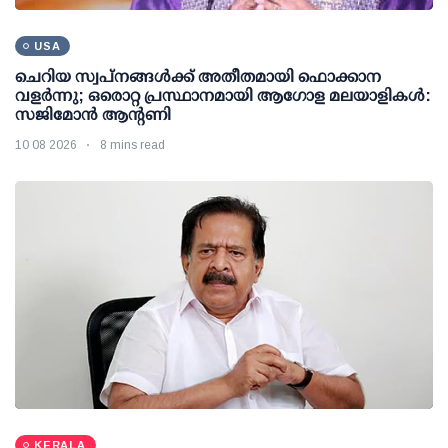
USA
ചെറിയ സ്വപ്നങ്ങൾക്ക് അതീതമായി ഫൊക്കാന
വളർന്നു; ഒരൊറ്റ പ്രസ്ഥാനമായി ആഗോള മലയാളികൾ:
സജിമോൻ ആന്റണി
10 08 2026
8 mins read
KERALA