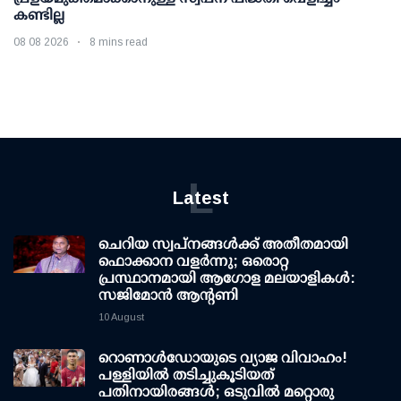
കണ്ടില്ല
08 08 2026
8 mins read
L
Latest
ചെറിയ സ്വപ്നങ്ങൾക്ക് അതീതമായി
ഫൊക്കാന വളർന്നു; ഒരൊറ്റ
പ്രസ്ഥാനമായി ആഗോള മലയാളികൾ:
സജിമോൻ ആന്റണി
10 August
റൊണാള്‍ഡോയുടെ വ്യാജ വിവാഹം!
പള്ളിയില്‍ തടിച്ചുകൂടിയത്
പതിനായിരങ്ങള്‍; ഒടുവില്‍ മറ്റൊരു