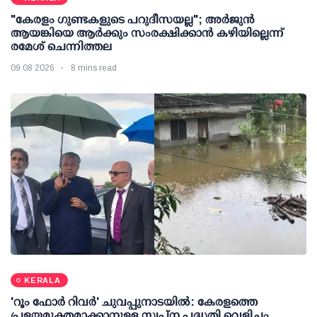
"കേരളം ഗുണ്ടകളുടെ പറുദീസയല്ല"; അർജുൻ
ആയങ്കിയെ ആർക്കും സംരക്ഷിക്കാൻ കഴിയില്ലെന്ന്
രമേശ് ചെന്നിത്തല
09 08 2026
8 mins read
KERALA
'റൂം ഫോര്‍ റിവര്‍' ചുവപ്പുനാടയില്‍: കേരളത്തെ
പ്രളയമുക്തമാക്കാനുള്ള സ്വപ്ന പദ്ധതി വെളിച്ചം