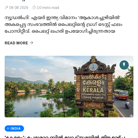
09 08 2026
10 mins read
ന്യൂഡല്‍ഹി: എയര്‍ ഇന്ത്യ വിമാനം 'ആകാശച്ചുഴിയില്‍'
അകപ്പെട്ട സംഭവത്തില്‍ പൈലറ്റിന്റെ ഡ്രഗ് ടെസ്റ്റ് ഫലം
പോസിറ്റീവ്. പൈലറ്റ് ലഹരി ഉപയോഗിച്ചിരുന്നതായ
READ MORE
INDIA
'കേരളം': പേരുമാറ്റ ബില്‍ ലോക്സഭയില്‍ തിങ്കളാഴ്ച