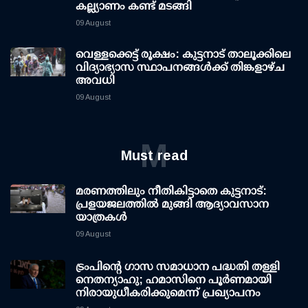
കല്ല്യാണം കണ്ട് മടങ്ങി
09 August
വെള്ളക്കെട്ട് രൂക്ഷം: കുട്ടനാട് താലൂക്കിലെ
വിദ്യാഭ്യാസ സ്ഥാപനങ്ങള്‍ക്ക് തിങ്കളാഴ്ച
അവധി
09 August
M
Must read
മരണത്തിലും നീതികിട്ടാതെ കുട്ടനാട്:
പ്രളയജലത്തില്‍ മുങ്ങി ആദ്യാവസാന
യാത്രകള്‍
09 August
ട്രംപിന്റെ ഗാസ സമാധാന പദ്ധതി തള്ളി
നെതന്യാഹു; ഹമാസിനെ പൂര്‍ണമായി
നിരായുധീകരിക്കുമെന്ന് പ്രഖ്യാപനം