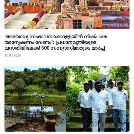
'അയോധ്യ സംഭാവനക്കൊള്ളയില്‍ നിഷ്പക്ഷ
അന്വേഷണം വേണം': പ്രധാനമന്ത്രിയുടെ
വസതിയിലേക്ക് 500 സന്ന്യാസിമാരുടെ മാര്‍ച്ച്
10 08 2026