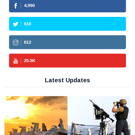
4,990
610
612
25.5
K
Latest Updates