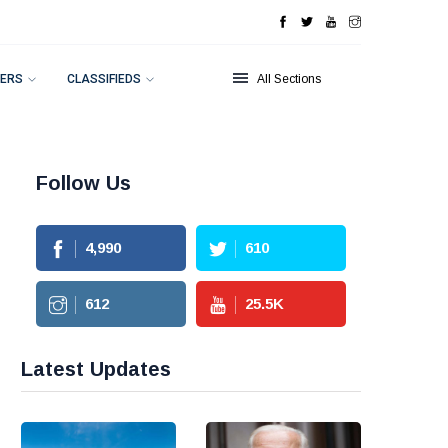
ERS
CLASSIFIEDS
All Sections
Follow Us
4,990
610
612
25.5
K
Latest Updates