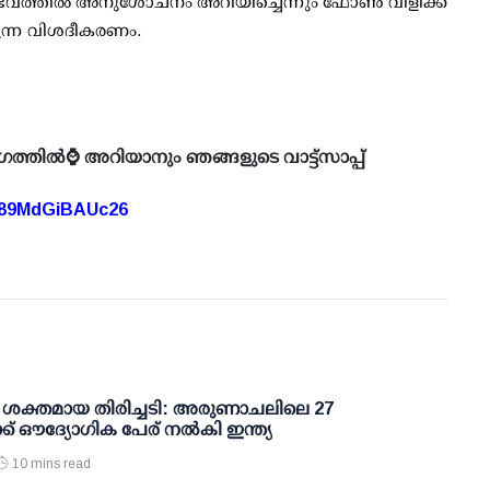
ഭവത്തില്‍ അനുശോചനം അറിയിച്ചെന്നും ഫോണ്‍ വിളിക്ക്
‍കുന്ന വിശദീകരണം.
ഗത്തിൽ⌚ അറിയാനും ഞങ്ങളുടെ വാട്ട്സാപ്പ്
A89MdGiBAUc26
 ശക്തമായ തിരിച്ചടി: അരുണാചലിലെ 27
്ക് ഔദ്യോഗിക പേര് നല്‍കി ഇന്ത്യ
10 mins read