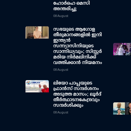
ഹോർഹെ മെസി
അന്തരിച്ചു
08 August
സഭയുടെ ആഗോള
തീരുമാനങ്ങളിൽ ഇനി
ഇന്ത്യൻ
സന്ന്യാസിനിയുടെ
സാന്നിധ്യവും; സിസ്റ്റർ
മരിയ നിർമലിനിക്ക്
വത്തിക്കാൻ നിയമനം
08 August
ലിയോ പാപ്പയുടെ
ഫ്രാൻസ് സന്ദർശനം
അടുത്ത മാസം; ലൂർദ്
തീർത്ഥാടനകേന്ദ്രവും
സന്ദർശിക്കും
08 August