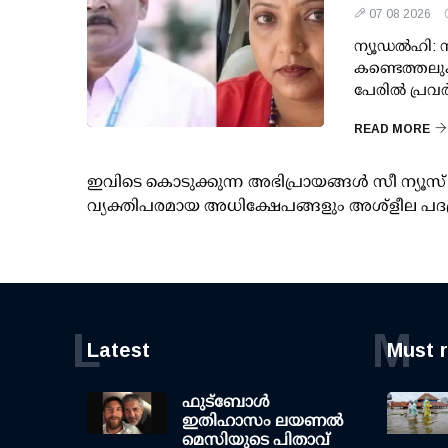
07 08 2026
ന്യൂഡല്‍ഹി: ന
കണ്ടെത്തലുക
പേരില്‍ പ്രവര്
READ MORE
ഇവിടെ കൊടുക്കുന്ന അഭിപ്രായങ്ങള്‍ സീ ന്യ
വ്യക്തിപരമായ അധിക്ഷേപങ്ങളും അശ്‌ളീല പദ
L
M
Latest
Must 
ഫുട്ബോൾ
ഇതിഹാസം ലയണൽ
മെസിയുടെ പിതാവ്