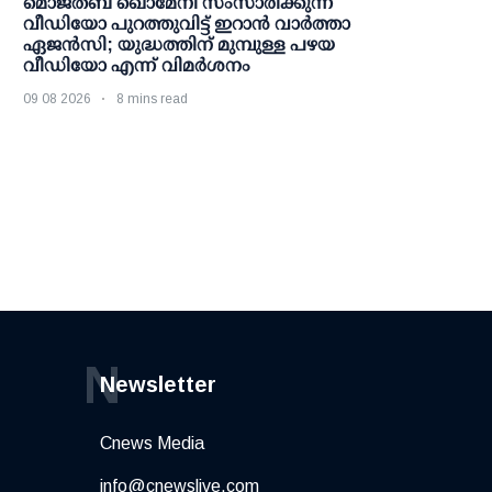
മൊജ്തബ ഖൊമേനി സംസാരിക്കുന്ന
വീഡിയോ പുറത്തുവിട്ട് ഇറാന്‍ വാര്‍ത്താ
ഏജന്‍സി; യുദ്ധത്തിന് മുമ്പുള്ള പഴയ
വീഡിയോ എന്ന് വിമര്‍ശനം
09 08 2026
8 mins read
N
Newsletter
Cnews Media
info@cnewslive.com