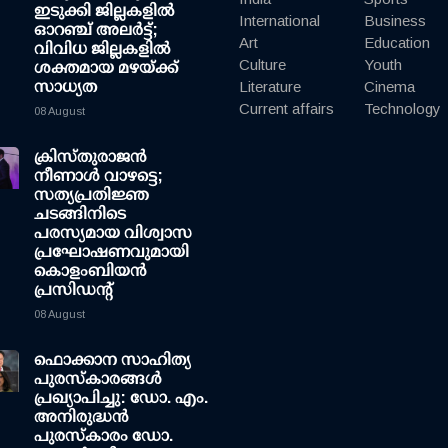
ഇടുക്കി ജില്ലകളിൽ
International
Business
ഓറഞ്ച് അലർട്ട്;
Art
Education
വിവിധ ജില്ലകളിൽ
Culture
Youth
ശക്തമായ മഴയ്ക്ക്
സാധ്യത
Literature
Cinema
Current affairs
Technology
08 August
ക്രിസ്തുരാജൻ
നീണാൾ വാഴട്ടെ;
സത്യപ്രതിജ്ഞ
ചടങ്ങിനിടെ
പരസ്യമായ വിശ്വാസ
പ്രഘോഷണവുമായി
കൊളംബിയൻ
പ്രസിഡന്റ്
08 August
ഫൊക്കാന സാഹിത്യ
പുരസ്‌കാരങ്ങള്‍
പ്രഖ്യാപിച്ചു: ഡോ. എം.
അനിരുദ്ധന്‍
പുരസ്‌കാരം ഡോ.