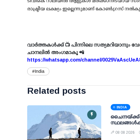
ടിവികെ റാലിയില്‍ ആളുകള്‍ മരിക്കാനിടയായ സം
രാഷ്ട്രീയ ലക്ഷ്യം ഇല്ലെന്നുമാണ് കോണ്‍ഗ്രസ് നല്
വാർത്തകൾക്ക് 📺 പിന്നിലെ സത്യമറിയാനും വേ
ചാനലിൽ അംഗമാകൂ 📲
https://whatsapp.com/channel/0029VaAscUe
#India
Related posts
INDIA
ചൈനയ്ക്ക്
സ്ഥലങ്ങള്‍ക
08 08 2026