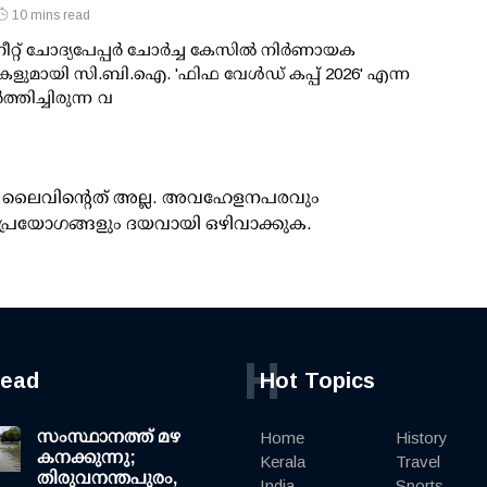
10 mins read
ീറ്റ് ചോദ്യപേപ്പര്‍ ചോര്‍ച്ച കേസില്‍ നിര്‍ണായക
ളുമായി സി.ബി.ഐ. 'ഫിഫ വേള്‍ഡ് കപ്പ് 2026' എന്ന
‍ത്തിച്ചിരുന്ന വ
ൂസ് ലൈവിന്റെത് അല്ല. അവഹേളനപരവും
പ്രയോഗങ്ങളും ദയവായി ഒഴിവാക്കുക.
H
read
Hot Topics
സംസ്ഥാനത്ത് മഴ
Home
History
കനക്കുന്നു;
Kerala
Travel
തിരുവനന്തപുരം,
India
Sports