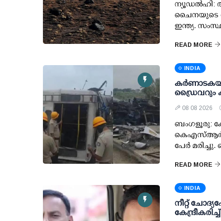
ന്യൂഡല്‍ഹി:
ചൈനയുടെ തുട
ഇന്ത്യ. സംസ്
READ MORE
INDIA
കര്‍ണാടകയ
ഡ്രൈവറും കണ്
08 08 2026
ബംഗളൂരു: ക
കെഎസ്ആര്‍ടി
പേര്‍ മരിച്ച
READ MORE
INDIA
നീറ്റ് ചോദ്യപേ
കേന്ദ്രീകരിച