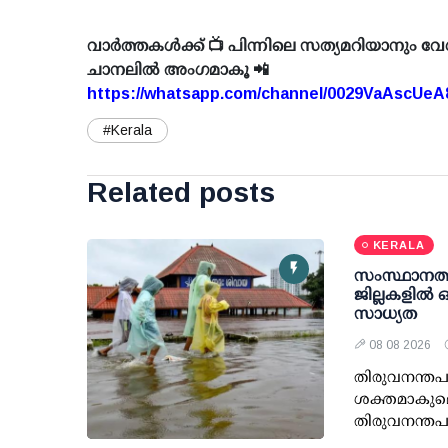
വാർത്തകൾക്ക് 📺 പിന്നിലെ സത്യമറിയാനും വേ
ചാനലിൽ അംഗമാകൂ 📲
https://whatsapp.com/channel/0029VaAscUe
#Kerala
Related posts
KERALA
സംസ്ഥാനത്ത
ജില്ലകളിൽ ഓ
സാധ്യത
08 08 2026
തിരുവനന്തപ
ശക്തമാകുമെന്
തിരുവനന്തപുര