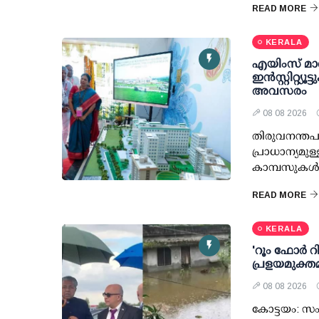
READ MORE
KERALA
എയിംസ് മാത
ഇന്‍സ്റ്റിറ്റ്
അവസരം
08 08 2026
തിരുവനന്തപു
പ്രാധാന്യമുള്ള
കാമ്പസുകള്‍
READ MORE
KERALA
'റൂം ഫോര്‍ 
പ്രളയമുക്തമ
08 08 2026
കോട്ടയം: സം