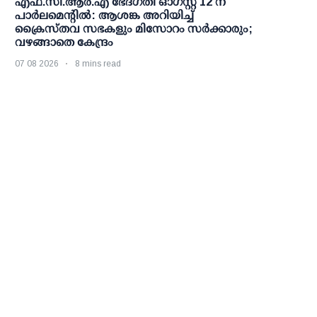
എഫ്.സി.ആര്‍.എ ഭേദഗതി ഓഗസ്റ്റ് 12 ന്
പാര്‍ലമെന്റില്‍: ആശങ്ക അറിയിച്ച്
ക്രൈസ്തവ സഭകളും മിസോറം സര്‍ക്കാരും;
വഴങ്ങാതെ കേന്ദ്രം
07 08 2026
8 mins read