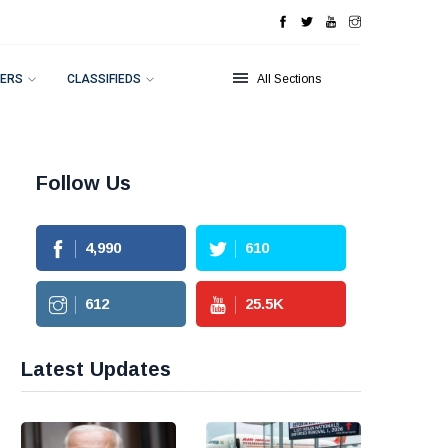
ERS
CLASSIFIEDS
All Sections
Follow Us
4,990
610
612
25.5
K
Latest Updates