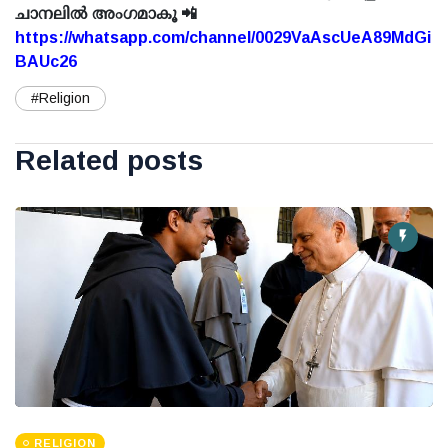
ചാനലിൽ അംഗമാകൂ 📲
https://whatsapp.com/channel/0029VaAscUeA89MdGi
BAUc26
#Religion
Related posts
RELIGION