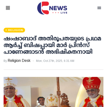
RELIGION
ഷംഷാബാദ് അതിരൂപതയുടെ പ്രഥമ
ആർച്ച് ബിഷപ്പായി മാർ പ്രിൻസ്
പാണേങ്ങാടൻ അഭിഷിക്തനായി
Religion Desk
By
Mon, Oct 27th, 2025, 6:31 AM