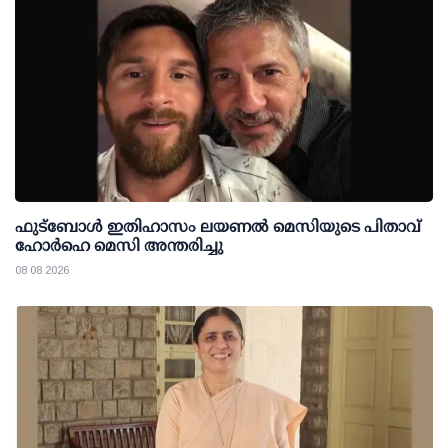
ഫുട്ബോൾ ഇതിഹാസം ലയണൽ മെസിയുടെ പിതാവ്
ഹോർഹെ മെസി അന്തരിച്ചു
08 08 2026