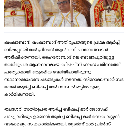
ഷംഷാബാദ്: ഷംഷാബാദ് അതിരൂപതയുടെ പ്രഥമ ആർച്ച്
ബിഷപ്പായി മാർ പ്രിൻസ് ആൻറണി പാണേങ്ങാടൻ
അഭിഷിക്തനായി. ഹൈദരാബാദിലെ ബാലാപൂരിലുള്ള
അതിരൂപത ആസ്ഥാനമായ ബിഷപ്‌സ് ഹൗസ് പരിസരത്ത്
പ്രത്യേകമായി ഒരുക്കിയ വേദിയിലായിരുന്നു
സ്ഥാനാരോഹണ ചടങ്ങുകൾ നടന്നത്. സീറോമലബാർ സഭ
മേജർ ആർച്ച് ബിഷപ്പ് മാർ റാഫേൽ തട്ടിൽ മുഖ്യ
കാർമികനായി.
തലശേരി അതിരൂപത ആർച്ച് ബിഷപ്പ് മാർ ജോസഫ്
പാംപ്ലാനിയും ഉജൈൻ ആർച്ച് ബിഷപ്പ് മാർ സെബാസ്റ്റ്യൻ
വടക്കേലും സഹകാർമികരായി. തുടർന്ന് മാർ പ്രിൻസ്