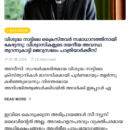
RELIGION
വിശുദ്ധ നാട്ടിലെ ക്രൈസ്തവർ സമാധാനത്തിനായി
കേഴുന്നു: വിശ്വാസികളുടെ ദയനീയ അവസ്ഥ
തുറന്നുകാട്ടി ജെറുസലേം പാത്രിയാർക്കീസ്
07 08 2026
10 mins read
അസീസി: സംഘർഷഭരിതമായ വിശുദ്ധ നാട്ടിലെ
ക്രിസ്ത്യാനികൾ മാനസികമായി പൂർണമായും തളർന്നു
കഴിഞ്ഞുവെന്നും നിരന്തരമായ
അനിശ്ചിതത്വങ്ങൾക്കിടയിൽ അവർക്ക് ഇപ്പോൾ ഏ
READ MORE
ഇവിടെ കൊടുക്കുന്ന അഭിപ്രായങ്ങള്‍ സീ ന്യൂസ്
ലൈവിന്റെത് അല്ല. അവഹേളനപരവും വ്യക്തിപരമായ
അധിക്ഷേപങ്ങളും അശ്‌ളീല പദപ്രയോഗങ്ങളും