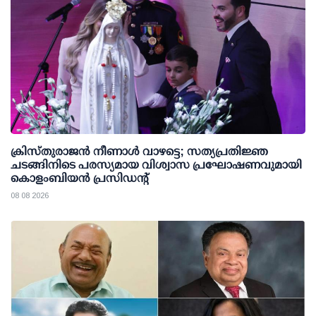
ക്രിസ്തുരാജൻ നീണാൾ വാഴട്ടെ; സത്യപ്രതിജ്ഞ
ചടങ്ങിനിടെ പരസ്യമായ വിശ്വാസ പ്രഘോഷണവുമായി
കൊളംബിയൻ പ്രസിഡന്റ്
08 08 2026