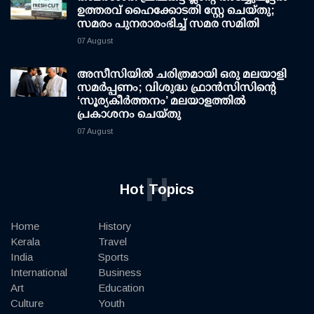
ഉത്തരവ് ഹൈക്കോടതി സ്റ്റേ ചെയ്തു;
സമരം പുനരാരംഭിച്ച് സമര സമിതി
07 August
അസീസിയിൽ ചരിത്രമായി ഒരു മലയാളി
സമർപ്പണം; വിശുദ്ധ ഫ്രാൻസിസിന്റെ
‘സൂര്യകീർത്തനം’ മലയാളത്തിൽ
പ്രകാശനം ചെയ്തു
07 August
H
Hot Topics
Home
History
Kerala
Travel
India
Sports
International
Business
Art
Education
Culture
Youth