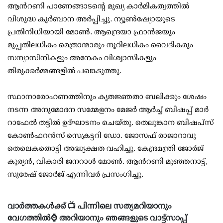
ആൻറണി പാണേങ്ങാടൻ്റെ മുഖ്യ കാർമികത്വത്തിൽ
വിശുദ്ധ കുർബാന അർപ്പിച്ചു. ന്യൂൺഷ്യോയുടെ
പ്രതിനിധിയായി മോൺ. ആന്ദ്രെയാ ഫ്രാൻജയും
മുപ്പതിലധികം മെത്രാന്മാരും നൂറിലധികം വൈദികരും
സന്യാസിനികളും അനേകം വിശ്വാസികളും
തിരുക്കർമ്മങ്ങളിൽ പങ്കെടുത്തു.
സ്ഥാനാരോഹണത്തിനും കൃതജ്ഞതാ ബലിക്കും ശേഷം
നടന്ന അനുമോദന സമ്മേളനം മേജർ ആർച്ച് ബിഷപ്പ് മാർ
റാഫേൽ തട്ടിൽ ഉദ്ഘാടനം ചെയ്തു. തെലുങ്കാന ബിഷപ്‌സ്
കോൺഫറൻസ് സെക്രട്ടറി ഡോ. ജോസഫ് രാജാറാവു
തെലെകതൊട്ടി അദ്ധ്യക്ഷത വഹിച്ചു. കേന്ദ്രമന്ത്രി ജോർജ്
കുര്യൻ, വികാരി ജനറാൾ മോൺ. ആൻറണി മുഞ്ഞനാട്ട്,
സുരേഷ് ജോർജ് എന്നിവർ പ്രസംഗിച്ചു.
വാർത്തകൾക്ക് 📺 പിന്നിലെ സത്യമറിയാനും
വേഗത്തിൽ⌚ അറിയാനും ഞങ്ങളുടെ വാട്ട്സാപ്പ്