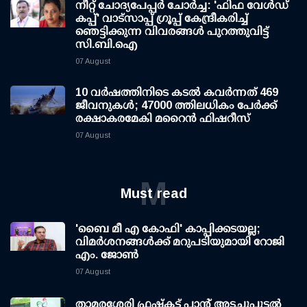
നീറ്റ് ചോദ്യപേപ്പര്‍ ചോര്‍ച്ച: 'ഫിഫ വേള്‍ഡ്
കപ്പ്' വാട്സാപ്പ് ഗ്രൂപ്പ് കേന്ദ്രീകരിച്ച്
ഞെട്ടിക്കുന്ന വിവരങ്ങള്‍ പുറത്തുവിട്ട്
സി.ബി.ഐ
07 August
10 വര്‍ഷത്തിനിടെ കടല്‍ കവര്‍ന്നത് 469
ജീവനുകള്‍; 47000 ത്തിലധികം പേര്‍ക്ക്
രക്ഷാകരമേകി മറൈന്‍ ഫിഷറീസ്
07 August
M
Must read
'ബൈ മീ എ കോഫി' കാപ്പിക്കടയല്ല;
വിമര്‍ശനങ്ങള്‍ക്ക് മറുപടിയുമായി റോജി
എം. ജോണ്‍
07 August
താമരശേരി ഫ്രഷ്കട്ട് പ്ലാന്റ് അടച്ചുപൂട്ടൽ