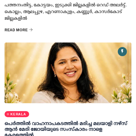
പത്തനംതിട്ട, കോട്ടയം, ഇടുക്കി ജില്ലകളില്‍ റെഡ് അലര്‍ട്ട്.
കൊല്ലം, ആലപ്പുഴ, എറണാകുളം, കണ്ണൂര്‍, കാസര്‍കോട്
ജില്ലകളില്‍
READ MORE
KERALA
പെർത്തിൽ വാഹനാപകടത്തിൽ മരിച്ച മലയാളി നഴ്സ്
ആൻ മേരി ജോയിയുടെ സംസ്കാരം നാളെ
കേരളത്തിൽ