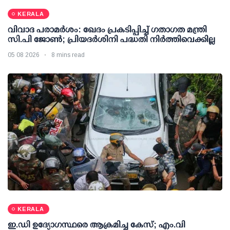
KERALA
വിവാദ പരാമര്‍ശം: ഖേദം പ്രകടിപ്പിച്ച് ഗതാഗത മന്ത്രി
സി.പി ജോണ്‍; പ്രിയദര്‍ശിനി പദ്ധതി നിര്‍ത്തിവെക്കില്ല
05 08 2026
8 mins read
KERALA
ഇ.ഡി ഉദ്യോഗസ്ഥരെ ആക്രമിച്ച കേസ്; എം.വി