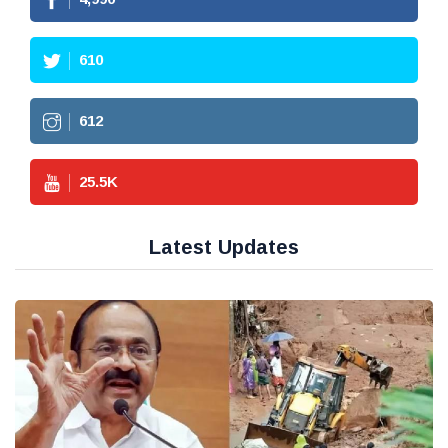
610
612
25.5
K
Latest Updates