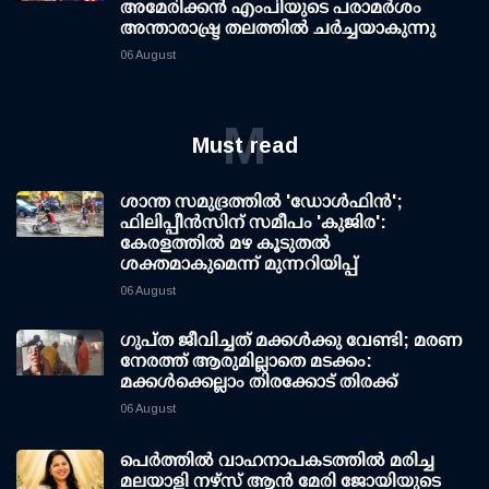
അമേരിക്കൻ എംപിയുടെ പരാമർശം
അന്താരാഷ്ട്ര തലത്തിൽ ചർച്ചയാകുന്നു
06 August
M
Must read
ശാന്ത സമുദ്രത്തില്‍ 'ഡോള്‍ഫിന്‍';
ഫിലിപ്പീന്‍സിന് സമീപം 'കുജിര':
കേരളത്തില്‍ മഴ കൂടുതല്‍
ശക്തമാകുമെന്ന് മുന്നറിയിപ്പ്
06 August
ഗുപ്ത ജീവിച്ചത് മക്കള്‍ക്കു വേണ്ടി; മരണ
നേരത്ത് ആരുമില്ലാതെ മടക്കം:
മക്കള്‍ക്കെല്ലാം തിരക്കോട് തിരക്ക്
06 August
പെർത്തിൽ വാഹനാപകടത്തിൽ മരിച്ച
മലയാളി നഴ്സ് ആൻ മേരി ജോയിയുടെ