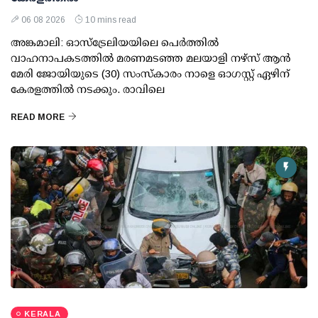
06 08 2026
10 mins read
അങ്കമാലി: ഓസ്‌ട്രേലിയയിലെ പെർത്തിൽ
വാഹനാപകടത്തിൽ മരണമടഞ്ഞ മലയാളി നഴ്സ് ആൻ
മേരി ജോയിയുടെ (30) സംസ്കാരം നാളെ ഓഗസ്റ്റ് ഏഴിന്
കേരളത്തിൽ നടക്കും. രാവിലെ
READ MORE
KERALA