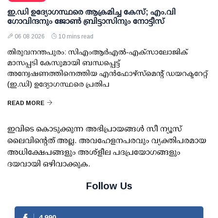
ഇ.ഡി ഉദ്യോഗസ്ഥരെ ആക്രമിച്ച കേസ്; എം.വി
ഗോവിന്ദനും ജോണ്‍ ബ്രിട്ടാസിനും നോട്ടീസ്
06 08 2026
10 mins read
തിരുവനന്തപുരം: സിഎംആര്‍എല്‍-എക്‌സാലോജിക്
മാസപ്പടി കേസുമായി ബന്ധപ്പെട്ട്
അന്വേഷണത്തിനെത്തിയ എന്‍ഫോഴ്സ്മെന്റ് ഡയറക്ടറേറ്റ്
(ഇ.ഡി) ഉദ്യോഗസ്ഥരെ പ്രതിപ
READ MORE
ഇവിടെ കൊടുക്കുന്ന അഭിപ്രായങ്ങള്‍ സീ ന്യൂസ്
ലൈവിന്റെത് അല്ല. അവഹേളനപരവും വ്യക്തിപരമായ
അധിക്ഷേപങ്ങളും അശ്‌ളീല പദപ്രയോഗങ്ങളും
ദയവായി ഒഴിവാക്കുക.
Follow Us
4,990