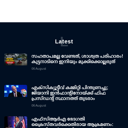
L
Latest
സഹതാപമല്ല വേണ്ടത്, ശാശ്വത പരിഹാരം!
കുട്ടനാടിനെ ഇനിയും മുക്കിക്കൊല്ലരുത്
06 August
എക്സിക്യൂട്ടീവ് കമ്മിറ്റി പിന്തുണച്ചു;
ജിയാനി ഇന്‍ഫാന്റിനോയ്ക്ക് ഫിഫ
പ്രസിഡന്റ് സ്ഥാനത്ത് തുടരാം
06 August
എഫ്‌സി‌ആര്‍‌എ ഭേദഗതി
ക്രൈസ്തവർക്കെതിരായ ആക്രമണം: