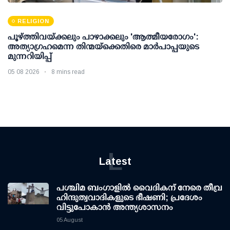
RELIGION
പൂഴ്ത്തിവയ്ക്കലും പാഴാക്കലും 'ആത്മീയരോഗം':
അത്യാഗ്രഹമെന്ന തിന്മയ്ക്കെതിരെ മാർപാപ്പയുടെ
മുന്നറിയിപ്പ്
05 08 2026
8 mins read
L
Latest
പശ്ചിമ ബംഗാളിൽ വൈദികന് നേരെ തീവ്ര
ഹിന്ദുത്വവാദികളുടെ ഭീഷണി; പ്രദേശം
വിട്ടുപോകാൻ അന്ത്യശാസനം
05 August