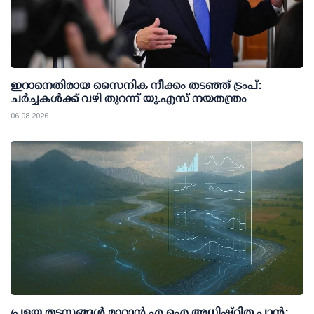
ഇറാനെതിരായ സൈനിക നീക്കം തടഞ്ഞ് ട്രംപ്:
ചര്‍ച്ചകള്‍ക്ക് വഴി തുറന്ന് യു.എസ് നയതന്ത്രം
06 08 2026
പ്രളയ തടസങ്ങള്‍ മാറ്റാന്‍ എ.ഐ അധിഷ്ഠിത പ്ലാന്‍;