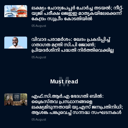
ലക്ഷ്യം ചോദ്യപേപ്പര്‍ ചോര്‍ച്ച തടയല്‍; നീറ്റ്-
യുജി പരീക്ഷ ജെഇഇ മാതൃകയിലേക്കെന്ന്
കേന്ദ്രം സുപ്രീം കോടതിയില്‍
05 August
വിവാദ പരാമര്‍ശം: ഖേദം പ്രകടിപ്പിച്ച്
ഗതാഗത മന്ത്രി സി.പി ജോണ്‍;
പ്രിയദര്‍ശിനി പദ്ധതി നിര്‍ത്തിവെക്കില്ല
05 August
M
Must read
എഫ്.സി.ആര്‍.എ ഭേദഗതി ബില്‍:
ക്രൈസ്തവ പ്രസ്ഥാനങ്ങളെ
ലക്ഷ്യമിടുന്നതായി യു.എസ് ജനപ്രതിനിധി;
ആശങ്ക പങ്കുവെച്ച് സന്നദ്ധ സംഘടനകള്‍
05 August