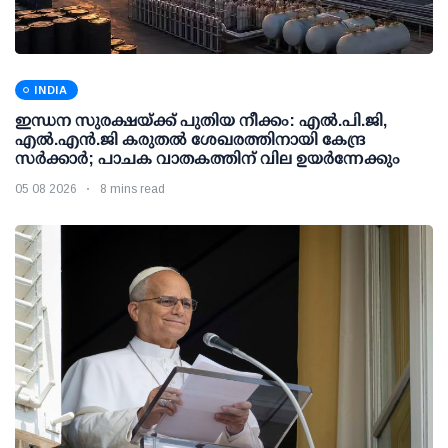
INDIA
ഇന്ധന സുരക്ഷയ്ക്ക് പുതിയ നീക്കം: എല്‍.പി.ജി,
എല്‍.എന്‍.ജി കരുതല്‍ ശേഖരത്തിനായി കേന്ദ്ര
സര്‍ക്കാര്‍; പാചക വാതകത്തിന് വില ഉയര്‍ന്നേക്കും
05 08 2026
8 mins read