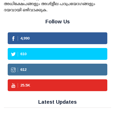
അധിക്ഷേപങ്ങളും അശ്‌ളീല പദപ്രയോഗങ്ങളും
ദയവായി ഒഴിവാക്കുക.
Follow Us
4,990
610
612
25.5
K
Latest Updates