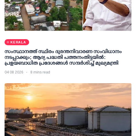
KERALA
സംസ്ഥാനത്ത് സ്ഥിരം ദുരന്തനിവാരണ സംവിധാനം
നടപ്പാക്കും; ആദ്യ പദ്ധതി പത്തനംതിട്ടയില്‍:
പ്രളയബാധിത പ്രദേശങ്ങള്‍ സന്ദര്‍ശിച്ച് മുഖ്യമന്ത്രി
04 08 2026
8 mins read