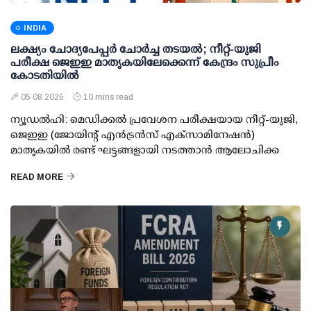
INDIA
ലക്ഷ്യം ചോദ്യപേപ്പര്‍ ചോര്‍ച്ച തടയല്‍; നീറ്റ്-യുജി
പരീക്ഷ ജെഇഇ മാതൃകയിലേക്കെന്ന് കേന്ദ്രം സുപ്രീം
കോടതിയില്‍
05 08 2026
10 mins read
ന്യൂഡല്‍ഹി: മെഡിക്കല്‍ പ്രവേശന പരീക്ഷയായ നീറ്റ്-യുജി,
ജെഇഇ (ജോയിന്റ് എന്‍ട്രന്‍സ് എക്‌സാമിനേഷന്‍)
മാതൃകയില്‍ രണ്ട് ഘട്ടങ്ങളായി നടത്താന്‍ ആലോചിക്ക
READ MORE