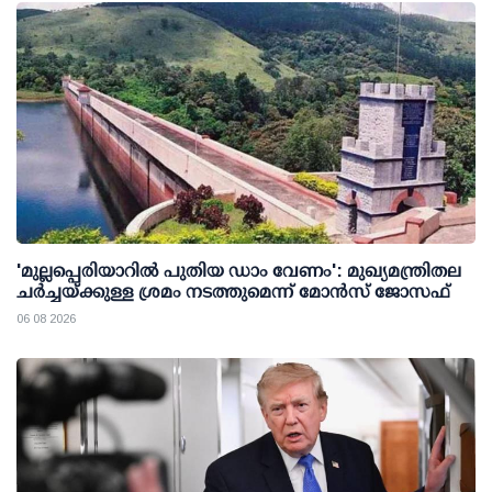
'മുല്ലപ്പെരിയാറില്‍ പുതിയ ഡാം വേണം': മുഖ്യമന്ത്രിതല
ചര്‍ച്ചയ്ക്കുള്ള ശ്രമം നടത്തുമെന്ന് മോന്‍സ് ജോസഫ്
06 08 2026