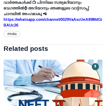
വാർത്തകൾക്ക് 📺 പിന്നിലെ സത്യമറിയാനും
വേഗത്തിൽ⌚ അറിയാനും ഞങ്ങളുടെ വാട്ട്സാപ്പ്
ചാനലിൽ അംഗമാകൂ 📲
https://whatsapp.com/channel/0029VaAscUeA89MdGi
BAUc26
#India
Related posts