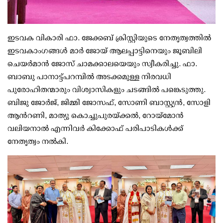
ഇടവക വികാരി ഫാ. ജേക്കബ് ക്രിസ്റ്റിയുടെ നേതൃത്വത്തിൽ
ഇടവകാംഗങ്ങൾ മാർ ജോയ് ആലപ്പാട്ടിനെയും ജൂബിലി
ചെയർമാൻ ജോസ് ചാമക്കാലയെയും സ്വീകരിച്ചു. ഫാ.
ബാബു പാനാട്ട്പറമ്പിൽ അടക്കമുള്ള നിരവധി
പുരോഹിതന്മാരും വിശ്വാസികളും ചടങ്ങിൽ പങ്കെടുത്തു.
ബിജു ജോർജ്, ജിമ്മി ജോസഫ്, സോണി ബാസ്റ്റ്യൻ, സോളി
ആൻറണി, മാത്യു കൊച്ചുപുരയ്ക്കൽ, റോയ്മോൻ
വലിയനാൽ എന്നിവർ കിക്കോഫ് പരിപാടികൾക്ക്
നേതൃത്വം നൽകി.