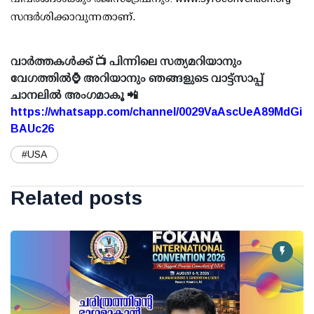
സന്ദർശിക്കാവുന്നതാണ്.
വാർത്തകൾക്ക് 📺 പിന്നിലെ സത്യമറിയാനും
വേഗത്തിൽ⌚ അറിയാനും ഞങ്ങളുടെ വാട്ട്സാപ്പ്
ചാനലിൽ അംഗമാകൂ 📲
https://whatsapp.com/channel/0029VaAscUeA89MdGi
BAUc26
#USA
Related posts