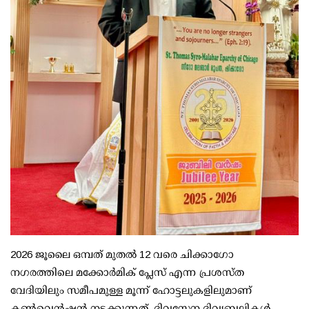
2026 ജൂലൈ ഒമ്പത് മുതൽ 12 വരെ ചിക്കാഗോ
നഗരത്തിലെ മക്കോർമിക് പ്ലേസ് എന്ന പ്രശസ്ത
വേദിയിലും സമീപമുള്ള മൂന്ന് ഹോട്ടലുകളിലുമാണ്
കൺവെൻഷൻ നടക്കുന്നത്. ദിവസേന ദിവ്യബലികൾ,