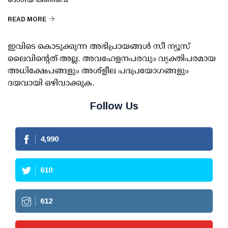
READ MORE
ഇവിടെ കൊടുക്കുന്ന അഭിപ്രായങ്ങള്‍ സീ ന്യൂസ്
ലൈവിന്റെത് അല്ല. അവഹേളനപരവും വ്യക്തിപരമായ
അധിക്ഷേപങ്ങളും അശ്‌ളീല പദപ്രയോഗങ്ങളും
ദയവായി ഒഴിവാക്കുക.
Follow Us
4,990
610
612