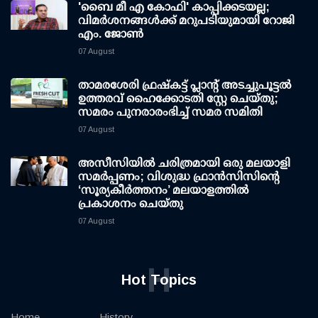
'ബൈ മീ എ കോഫി' കാപ്പിക്കടയല്ല;
വിമര്‍ശനങ്ങള്‍ക്ക് മറുപടിയുമായി റോജി
എം. ജോണ്‍
07 August
താമരശേരി ഫ്രഷ്കട്ട് പ്ലാന്റ് അടച്ചുപൂട്ടൽ
ഉത്തരവ് ഹൈക്കോടതി സ്റ്റേ ചെയ്തു;
സമരം പുനരാരംഭിച്ച് സമര സമിതി
07 August
അസീസിയിൽ ചരിത്രമായി ഒരു മലയാളി
സമർപ്പണം; വിശുദ്ധ ഫ്രാൻസിസിന്റെ
‘സൂര്യകീർത്തനം’ മലയാളത്തിൽ
പ്രകാശനം ചെയ്തു
07 August
H
Hot Topics
Home
History