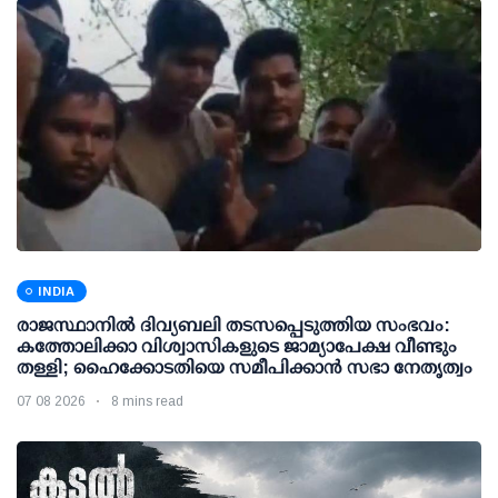
INDIA
രാജസ്ഥാനിൽ ദിവ്യബലി തടസപ്പെടുത്തിയ സംഭവം:
കത്തോലിക്കാ വിശ്വാസികളുടെ ജാമ്യാപേക്ഷ വീണ്ടും
തള്ളി; ഹൈക്കോടതിയെ സമീപിക്കാൻ സഭാ നേതൃത്വം
07 08 2026
8 mins read