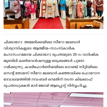
ചിക്കാഗോ: അമേരിക്കയിലെ സീറോ മലബാർ
വിശ്വാസികളുടെ ആത്മീയ–സാംസ്കാരിക
മഹാസംഗമമായ ചിക്കാഗോ രൂപതയുടെ 25-ാം വാർഷിക
ജൂബിലി കൺവെൻഷനുള്ള ഒരുക്കങ്ങൾ പുരോ​
ഗമിക്കുന്നു. കാലിഫോർണിയയിലെ ഓറഞ്ച് സിറ്റിയിലെ
സെന്റ് തോമസ് സീറോ മലബാർ കത്തോലിക്ക ഫൊറോന
ദേവാലയത്തിൽ നവംബർ ഒമ്പതിന് നടന്ന കിക്കോഫ്
രൂപതാധ്യക്ഷൻ മാർ ജോയ് ആലപ്പാട്ട് നിർവ്വ​ഹിച്ചു.