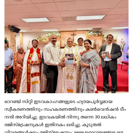
ഓറഞ്ച് സിറ്റി ഇടവകാംഗങ്ങളുടെ ഹൃദയപൂർവ്വമായ
സ്വീകരണത്തിനും സഹകരണത്തിനും കൺവെൻഷൻ ടീം
നന്ദി അറിയിച്ചു. ഇടവകയിൽ നിന്നു തന്നെ 30 ലധികം
രജിസ്ട്രേഷനുകൾ ഇതിനകം ലഭിച്ചു. കൂടുതൽ
വിവരങ്ങൾക്കും രജിസ്ട്രേഷനും: www.syroconvention.org