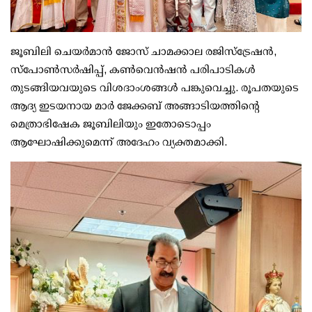
ജൂബിലി ചെയർമാൻ ജോസ് ചാമക്കാല രജിസ്ട്രേഷൻ,
സ്പോൺസർഷിപ്പ്, കൺവെൻഷൻ പരിപാടികൾ
തുടങ്ങിയവയുടെ വിശദാംശങ്ങൾ പങ്കുവെച്ചു. രൂപതയുടെ
ആദ്യ ഇടയനായ മാർ ജേക്കബ് അങ്ങാടിയത്തിന്റെ
മെത്രാഭിഷേക ജൂബിലിയും ഇതോടൊപ്പം
ആഘോഷിക്കുമെന്ന് അദേഹം വ്യക്തമാക്കി.