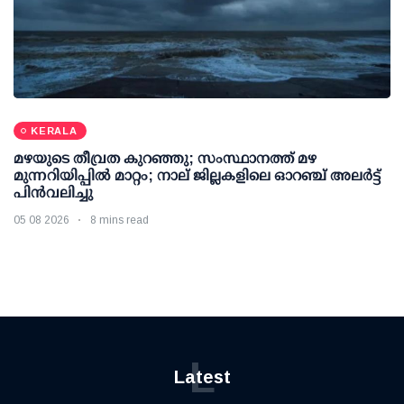
KERALA
മഴയുടെ തീവ്രത കുറഞ്ഞു; സംസ്ഥാനത്ത് മഴ
മുന്നറിയിപ്പിൽ മാറ്റം; നാല് ജില്ലകളിലെ ഓറഞ്ച് അലർട്ട്
പിൻവലിച്ചു
05 08 2026
8 mins read
L
Latest