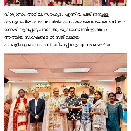
വിശ്വാസം, അറിവ്, സൗഹൃദം എന്നിവ പങ്കിടാനുള്ള
അനുഗ്രഹീത വേദിയായിരിക്കണം കൺവെൻഷനെന്ന് മാർ
ജോയ് ആലപ്പാട്ട് പറഞ്ഞു. യുവജനങ്ങൾ ഇത്തരം
ആത്മീയ സംഗമങ്ങളിൽ സജീവമായി
പങ്കാളികളാകണമെന്ന് ബിഷപ്പ് ആഹ്വാനം ചെയ്തു.