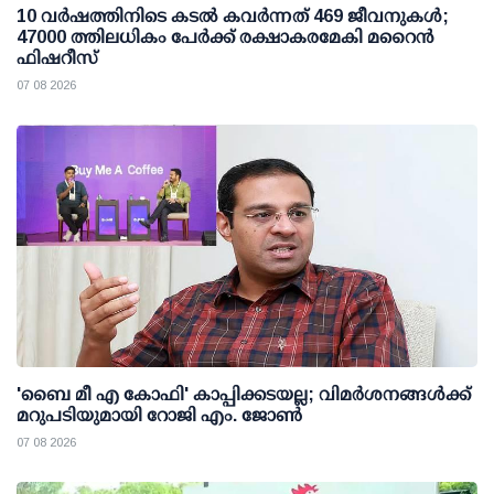
10 വര്‍ഷത്തിനിടെ കടല്‍ കവര്‍ന്നത് 469 ജീവനുകള്‍;
47000 ത്തിലധികം പേര്‍ക്ക് രക്ഷാകരമേകി മറൈന്‍
ഫിഷറീസ്
07 08 2026
'ബൈ മീ എ കോഫി' കാപ്പിക്കടയല്ല; വിമര്‍ശനങ്ങള്‍ക്ക്
മറുപടിയുമായി റോജി എം. ജോണ്‍
07 08 2026