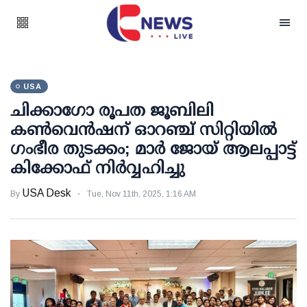
USA
ചിക്കാഗോ രൂപത ജൂബിലി
കൺവെൻഷന് ഓറഞ്ച് സിറ്റിയിൽ ​
ഗംഭീര തുടക്കം; മാർ ജോയ് ആലപ്പാട്ട്
കിക്കോഫ് നിർവ്വഹിച്ചു
USA Desk
By
Tue, Nov 11th, 2025, 1:16 AM