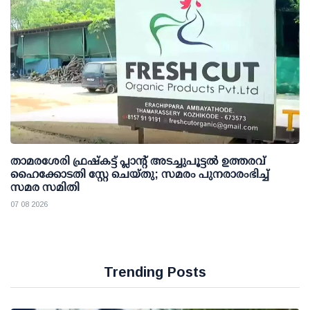
താമരശേരി ഫ്രഷ്കട്ട് പ്ലാന്റ് അടച്ചുപൂട്ടൽ ഉത്തരവ്
ഹൈക്കോടതി സ്റ്റേ ചെയ്തു; സമരം പുനരാരംഭിച്ച്
സമര സമിതി
07 08 2026
Trending Posts