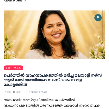
READ MORE
KERALA
പെർത്തിൽ വാഹനാപകടത്തിൽ മരിച്ച മലയാളി നഴ്സ്
ആൻ മേരി ജോയിയുടെ സംസ്കാരം നാളെ
കേരളത്തിൽ
06 08 2026
10 mins read
അങ്കമാലി: ഓസ്‌ട്രേലിയയിലെ പെർത്തിൽ
വാഹനാപകടത്തിൽ മരണമടഞ്ഞ മലയാളി നഴ്സ് ആൻ