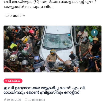
മേരി ജോയിയുടെ (30) സംസ്കാരം നാളെ ഓഗസ്റ്റ് ഏഴിന്
കേരളത്തിൽ നടക്കും. രാവിലെ
READ MORE
KERALA
ഇ.ഡി ഉദ്യോഗസ്ഥരെ ആക്രമിച്ച കേസ്; എം.വി
ഗോവിന്ദനും ജോണ്‍ ബ്രിട്ടാസിനും നോട്ടീസ്
06 08 2026
10 mins read