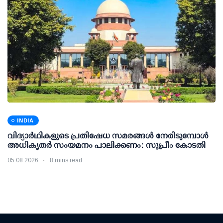
INDIA
വിദ്യാര്‍ഥികളുടെ പ്രതിഷേധ സമരങ്ങള്‍ നേരിടുമ്പോള്‍
അധികൃതര്‍ സംയമനം പാലിക്കണം: സുപ്രീം കോടതി
05 08 2026
8 mins read