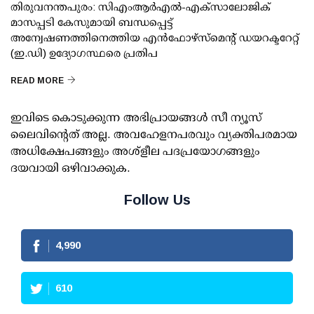
തിരുവനന്തപുരം: സിഎംആര്‍എല്‍-എക്‌സാലോജിക്
മാസപ്പടി കേസുമായി ബന്ധപ്പെട്ട്
അന്വേഷണത്തിനെത്തിയ എന്‍ഫോഴ്സ്മെന്റ് ഡയറക്ടറേറ്റ്
(ഇ.ഡി) ഉദ്യോഗസ്ഥരെ പ്രതിപ
READ MORE
ഇവിടെ കൊടുക്കുന്ന അഭിപ്രായങ്ങള്‍ സീ ന്യൂസ്
ലൈവിന്റെത് അല്ല. അവഹേളനപരവും വ്യക്തിപരമായ
അധിക്ഷേപങ്ങളും അശ്‌ളീല പദപ്രയോഗങ്ങളും
ദയവായി ഒഴിവാക്കുക.
Follow Us
4,990
610