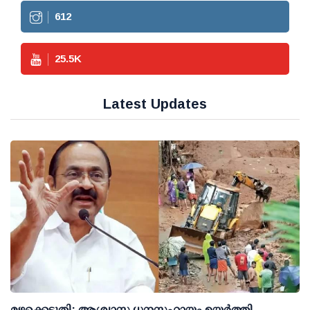
612
25.5
K
Latest Updates
മഴക്കെടുതി: ആശ്വാസ ധനസഹായം ഉയര്‍ത്തി