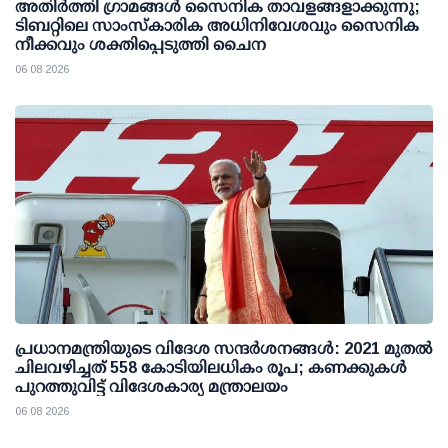
അതിര്‍ത്തി ഗ്രാമങ്ങള്‍ സൈനിക താവളങ്ങളാക്കുന്നു;
ടിബറ്റിലെ സാംസ്‌കാരിക അധിനിവേശവും സൈനിക
നീക്കവും ശക്തിപ്പെടുത്തി ചൈന
06 08 2026
പ്രധാനമന്ത്രിയുടെ വിദേശ സന്ദർശനങ്ങൾ: 2021 മുതൽ
ചിലവഴിച്ചത് 558 കോടിയിലധികം രൂപ; കണക്കുകൾ
പുറത്തുവിട്ട് വിദേശകാര്യ മന്ത്രാലയം
06 08 2026