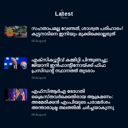
L
Latest
സഹതാപമല്ല വേണ്ടത്, ശാശ്വത പരിഹാരം!
കുട്ടനാടിനെ ഇനിയും മുക്കിക്കൊല്ലരുത്
06 August
എക്സിക്യൂട്ടീവ് കമ്മിറ്റി പിന്തുണച്ചു;
ജിയാനി ഇന്‍ഫാന്റിനോയ്ക്ക് ഫിഫ
പ്രസിഡന്റ് സ്ഥാനത്ത് തുടരാം
06 August
എഫ്‌സി‌ആര്‍‌എ ഭേദഗതി
ക്രൈസ്തവർക്കെതിരായ ആക്രമണം:
അമേരിക്കൻ എംപിയുടെ പരാമർശം
അന്താരാഷ്ട്ര തലത്തിൽ ചർച്ചയാകുന്നു
06 August