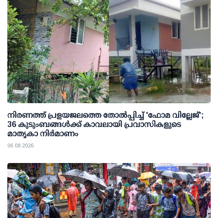
നിരണത്ത് പ്രളയജലത്തെ തോല്‍പ്പിച്ച് 'ഫോമ വില്ലേജ്';
36 കുടുംബങ്ങള്‍ക്ക് കാവലായി പ്രവാസികളുടെ
മാതൃകാ നിര്‍മാണം
06 08 2026