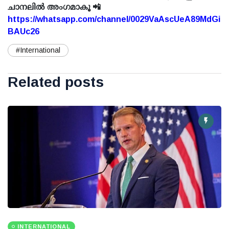
ചാനലിൽ അംഗമാകൂ 📲
https://whatsapp.com/channel/0029VaAscUeA89MdGi
BAUc26
#International
Related posts
INTERNATIONAL