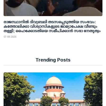
രാജസ്ഥാനിൽ ദിവ്യബലി തടസപ്പെടുത്തിയ സംഭവം:
കത്തോലിക്കാ വിശ്വാസികളുടെ ജാമ്യാപേക്ഷ വീണ്ടും
തള്ളി; ഹൈക്കോടതിയെ സമീപിക്കാൻ സഭാ നേതൃത്വം
07 08 2026
Trending Posts