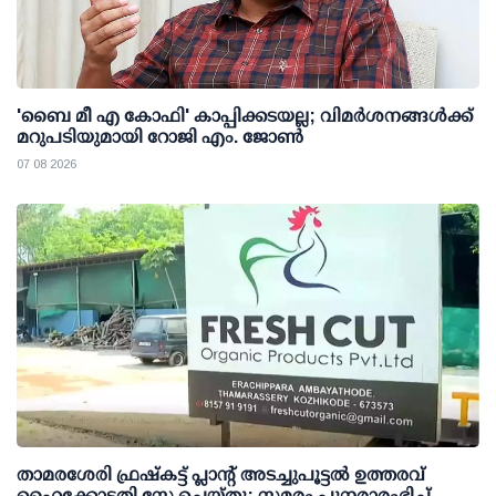
'ബൈ മീ എ കോഫി' കാപ്പിക്കടയല്ല; വിമര്‍ശനങ്ങള്‍ക്ക്
മറുപടിയുമായി റോജി എം. ജോണ്‍
07 08 2026
താമരശേരി ഫ്രഷ്കട്ട് പ്ലാന്റ് അടച്ചുപൂട്ടൽ ഉത്തരവ്
ഹൈക്കോടതി സ്റ്റേ ചെയ്തു; സമരം പുനരാരംഭിച്ച്