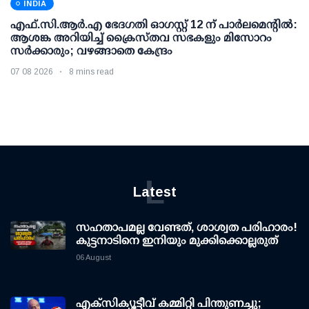
INDIA
എഫ്.സി.ആര്‍.എ ഭേദഗതി ഓഗസ്റ്റ് 12 ന് പാര്‍ലമെന്റില്‍:
ആശങ്ക അറിയിച്ച് ക്രൈസ്തവ സഭകളും മിസോറം
സര്‍ക്കാരും; വഴങ്ങാതെ കേന്ദ്രം
07 08 2026
8 mins read
L
Latest
സഹതാപമല്ല വേണ്ടത്, ശാശ്വത പരിഹാരം!
കുട്ടനാടിനെ ഇനിയും മുക്കിക്കൊല്ലരുത്
06 August
എക്സിക്യൂട്ടീവ് കമ്മിറ്റി പിന്തുണച്ചു;