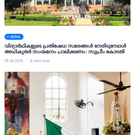
INDIA
വിദ്യാര്‍ഥികളുടെ പ്രതിഷേധ സമരങ്ങള്‍ നേരിടുമ്പോള്‍
അധികൃതര്‍ സംയമനം പാലിക്കണം: സുപ്രീം കോടതി
05 08 2026
8 mins read