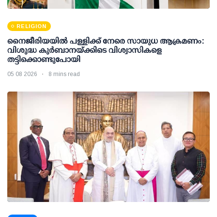
RELIGION
നൈജീരിയയിൽ പള്ളിക്ക് നേരെ സായുധ ആക്രമണം:
വിശുദ്ധ കുർബാനയ്ക്കിടെ വിശ്വാസികളെ
തട്ടിക്കൊണ്ടുപോയി
05 08 2026
8 mins read