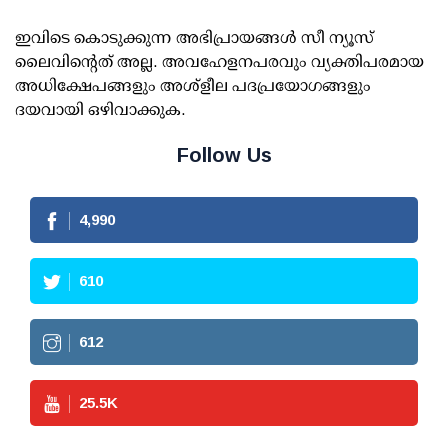
ഇവിടെ കൊടുക്കുന്ന അഭിപ്രായങ്ങള്‍ സീ ന്യൂസ്
ലൈവിന്റെത് അല്ല. അവഹേളനപരവും വ്യക്തിപരമായ
അധിക്ഷേപങ്ങളും അശ്‌ളീല പദപ്രയോഗങ്ങളും
ദയവായി ഒഴിവാക്കുക.
Follow Us
4,990
610
612
25.5
K