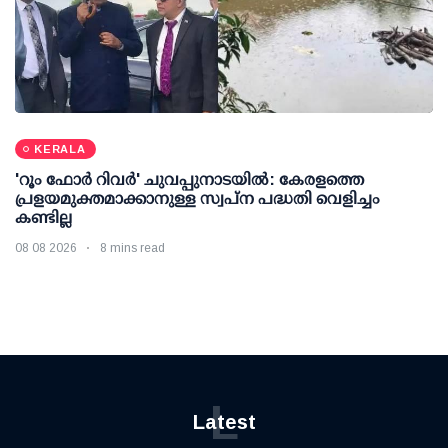
KERALA
'റൂം ഫോര്‍ റിവര്‍' ചുവപ്പുനാടയില്‍: കേരളത്തെ
പ്രളയമുക്തമാക്കാനുള്ള സ്വപ്ന പദ്ധതി വെളിച്ചം
കണ്ടില്ല
08 08 2026
8 mins read
L
Latest