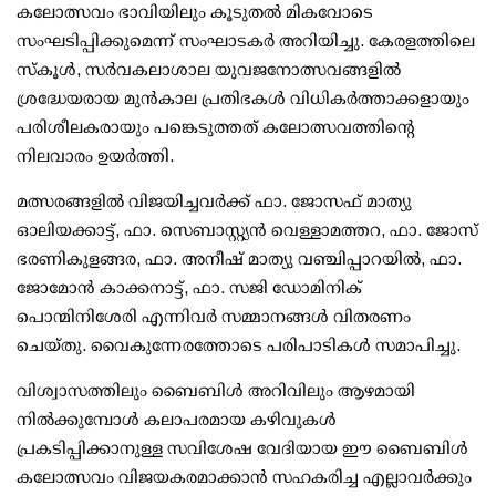
കലോത്സവം ഭാവിയിലും കൂടുതൽ മികവോടെ
സംഘടിപ്പിക്കുമെന്ന് സംഘാടകർ അറിയിച്ചു. കേരളത്തിലെ
സ്കൂൾ, സർവകലാശാല യുവജനോത്സവങ്ങളിൽ
ശ്രദ്ധേയരായ മുൻകാല പ്രതിഭകൾ വിധികർത്താക്കളായും
പരിശീലകരായും പങ്കെടുത്തത് കലോത്സവത്തിന്റെ
നിലവാരം ഉയർത്തി.
മത്സരങ്ങളിൽ വിജയിച്ചവർക്ക് ഫാ. ജോസഫ് മാത്യു
ഓലിയക്കാട്ട്, ഫാ. സെബാസ്റ്റ്യൻ വെള്ളാമത്തറ, ഫാ. ജോസ്
ഭരണികുളങ്ങര, ഫാ. അനീഷ് മാത്യു വഞ്ചിപ്പാറയിൽ, ഫാ.
ജോമോൻ കാക്കനാട്ട്, ഫാ. സജി ഡോമിനിക്
പൊന്മിനിശേരി എന്നിവർ സമ്മാനങ്ങൾ വിതരണം
ചെയ്തു. വൈകുന്നേരത്തോടെ പരിപാടികൾ സമാപിച്ചു.
വിശ്വാസത്തിലും ബൈബിൾ അറിവിലും ആഴമായി
നിൽക്കുമ്പോൾ കലാപരമായ കഴിവുകൾ
പ്രകടിപ്പിക്കാനുള്ള സവിശേഷ വേദിയായ ഈ ബൈബിൾ
കലോത്സവം വിജയകരമാക്കാൻ സഹകരിച്ച എല്ലാവർക്കും