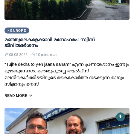
EUROPE
മഞ്ഞുമലകളേക്കാൾ മനോഹരം: സ്വിസ്
ജീവിതദർശനം
08 08 2026
10 mins read
“Tujhe dekha to yeh jaana sanam” എന്ന പ്രണയഗാനം ഇന്നും
മുഴങ്ങുമ്പോൾ, മഞ്ഞുപുതച്ച ആൽപ്സ്
മലനിരകൾക്കിടയിലൂടെ കൈകോർത്ത് നടക്കുന്ന രാജും
സിമ്രാനും മനസ്
READ MORE