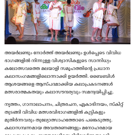
അയർലണ്ടും നോർത്ത് അയർലണ്ടും ഉൾപ്പെടെ വിവിധ
ഭാഗങ്ങളിൽ നിന്നുള്ള വിശ്വാസികളുടെ സാന്നിധ്യം
കലോത്സവത്തെ മലയാളി സമൂഹത്തിന്റെ പ്രധാന
കലാസംഗമങ്ങളിലൊന്നാക്കി ഉയർത്തി. ബൈബിൾ
ആശയങ്ങളെ ആസ്പദമാക്കിയ കലാപ്രകടനങ്ങൾ
മത്സരാത്മകതയും കലാസൗന്ദര്യവും സമന്വയിപ്പിച്ചു.
നൃത്തം, ഗാനാലാപനം, ചിത്രരചന, ഏകാഭിനയം, സ്കിറ്റ്
തുടങ്ങി വിവിധ മത്സരവിഭാഗങ്ങളിൽ കുട്ടികളും
മുതിർന്നവരും തുല്യോത്സാഹത്തോടെ പങ്കെടുത്തു.
കലാസമ്പന്നമായ അവതരണങ്ങളും മനോഹരമായ