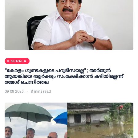
KERALA
"കേരളം ഗുണ്ടകളുടെ പറുദീസയല്ല"; അർജുൻ
ആയങ്കിയെ ആർക്കും സംരക്ഷിക്കാൻ കഴിയില്ലെന്ന്
രമേശ് ചെന്നിത്തല
09 08 2026
8 mins read