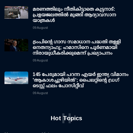
മരണത്തിലും നീതികിട്ടാതെ കുട്ടനാട്:
പ്രളയജലത്തില്‍ മുങ്ങി ആദ്യാവസാന
യാത്രകള്‍
09 August
ട്രംപിന്റെ ഗാസ സമാധാന പദ്ധതി തള്ളി
നെതന്യാഹു; ഹമാസിനെ പൂര്‍ണമായി
നിരായുധീകരിക്കുമെന്ന് പ്രഖ്യാപനം
09 August
145 പേരുമായി പറന്ന എയര്‍ ഇന്ത്യ വിമാനം
'ആകാശച്ചുഴിയില്‍'; പൈലറ്റിന്റെ ഡ്രഗ്
ടെസ്റ്റ് ഫലം പോസിറ്റീവ്
09 August
H
Hot Topics