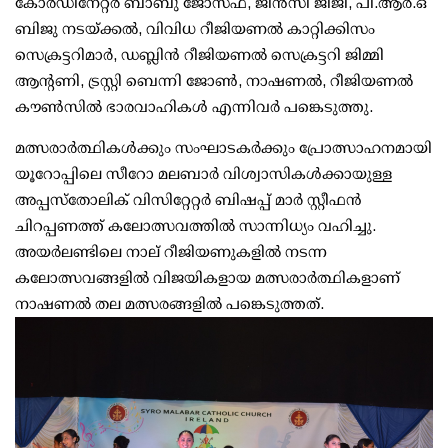
കോർഡിനേറ്റർ ബാബു ജോസഫ്, ജിൻസി ജിജി, പി.ആർ.ഒ
ബിജു നടയ്ക്കൽ, വിവിധ റീജിയണൽ കാറ്റിക്കിസം
സെക്രട്ടറിമാർ, ഡബ്ലിൻ റീജിയണൽ സെക്രട്ടറി ജിമ്മി
ആന്റണി, ട്രസ്റ്റി ബെന്നി ജോൺ, നാഷണൽ, റീജിയണൽ
കൗൺസിൽ ഭാരവാഹികൾ എന്നിവർ പങ്കെടുത്തു.
മത്സരാർത്ഥികൾക്കും സംഘാടകർക്കും പ്രോത്സാഹനമായി
യൂറോപ്പിലെ സീറോ മലബാർ വിശ്വാസികൾക്കായുള്ള
അപ്പസ്തോലിക് വിസിറ്റേറ്റർ ബിഷപ്പ് മാർ സ്റ്റീഫൻ
ചിറപ്പണത്ത് കലോത്സവത്തിൽ സാന്നിധ്യം വഹിച്ചു.
അയർലണ്ടിലെ നാല് റീജിയണുകളിൽ നടന്ന
കലോത്സവങ്ങളിൽ വിജയികളായ മത്സരാർത്ഥികളാണ്
നാഷണൽ തല മത്സരങ്ങളിൽ പങ്കെടുത്തത്.