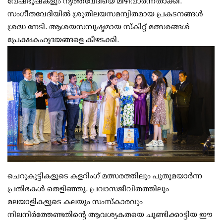
വേഷഭൂഷകളും നൃത്തവേദിയെ മിഴിവാർന്നതാക്കി.
സംഗീതവേദിയിൽ ശ്രുതിലയസമന്വിതമായ പ്രകടനങ്ങൾ
ശ്രദ്ധ നേടി. ആശയസമ്പുഷ്ടമായ സ്കിറ്റ് മത്സരങ്ങൾ
പ്രേക്ഷകഹൃദയങ്ങളെ കീഴടക്കി.
ചെറുകുട്ടികളുടെ കളറിംഗ് മത്സരത്തിലും പുതുമയാർന്ന
പ്രതിഭകൾ തെളിഞ്ഞു. പ്രവാസജീവിതത്തിലും
മലയാളികളുടെ കലയും സംസ്കാരവും
നിലനിർത്തേണ്ടതിന്റെ ആവശ്യകതയെ ചൂണ്ടിക്കാട്ടിയ ഈ