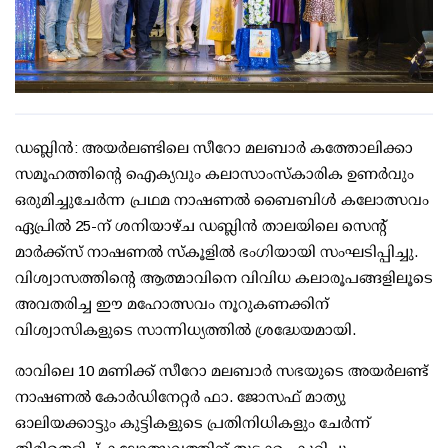
ഡബ്ലിൻ: അയർലണ്ടിലെ സീറോ മലബാർ കത്തോലിക്കാ
സമൂഹത്തിന്റെ ഐക്യവും കലാസാംസ്കാരിക ഉണർവും
ഒരുമിച്ചുചേർന്ന പ്രഥമ നാഷണൽ ബൈബിൾ കലോത്സവം
ഏപ്രിൽ 25-ന് ശനിയാഴ്ച ഡബ്ലിൻ താലയിലെ സെന്റ്
മാർക്ക്സ് നാഷണൽ സ്കൂളിൽ ഭംഗിയായി സംഘടിപ്പിച്ചു.
വിശ്വാസത്തിന്റെ ആത്മാവിനെ വിവിധ കലാരൂപങ്ങളിലൂടെ
അവതരിച്ച ഈ മഹോത്സവം നൂറുകണക്കിന്
വിശ്വാസികളുടെ സാന്നിധ്യത്തിൽ ശ്രദ്ധേയമായി.
രാവിലെ 10 മണിക്ക് സീറോ മലബാർ സഭയുടെ അയർലണ്ട്
നാഷണൽ കോർഡിനേറ്റർ ഫാ. ജോസഫ് മാത്യു
ഓലിയക്കാട്ടും കുട്ടികളുടെ പ്രതിനിധികളും ചേർന്ന്