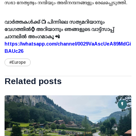
സഭാ നേതൃത്വം നന്ദിയും അഭിനന്ദനങ്ങളും രേഖപ്പെടുത്തി.
വാർത്തകൾക്ക് 📺 പിന്നിലെ സത്യമറിയാനും
വേഗത്തിൽ⌚ അറിയാനും ഞങ്ങളുടെ വാട്ട്സാപ്പ്
ചാനലിൽ അംഗമാകൂ 📲
https://whatsapp.com/channel/0029VaAscUeA89MdGi
BAUc26
#Europe
Related posts