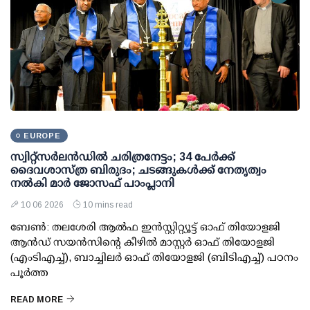
EUROPE
സ്വിറ്റ്സർലൻഡിൽ ചരിത്രനേട്ടം; 34 പേർക്ക്
ദൈവശാസ്ത്ര ബിരുദം; ചടങ്ങുകൾക്ക് നേതൃത്വം
നൽകി മാർ ജോസഫ് പാംപ്ലാനി
10 06 2026
10 mins read
ബേൺ: തലശേരി ആൽഫ ഇൻസ്റ്റിറ്റ്യൂട്ട് ഓഫ് തിയോളജി
ആൻഡ് സയൻസിന്റെ കീഴിൽ മാസ്റ്റർ ഓഫ് തിയോളജി
(എംടിഎച്ച്), ബാച്ചിലർ ഓഫ് തിയോളജി (ബി‌ടിഎച്ച്) പഠനം
പൂർത്ത
READ MORE