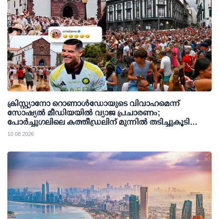
ക്രിസ്റ്റ്യാനോ റൊണാള്‍ഡോയുടെ വിവാഹമെന്ന്
സോഷ്യല്‍ മീഡിയയില്‍ വ്യാജ പ്രചാരണം;
പോര്‍ച്ചുഗലിലെ കത്തീഡ്രലിന് മുന്നില്‍ തടിച്ചുകൂടി
ജനക്കൂട്ടം
10 08 2026