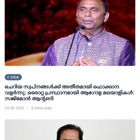
USA
ചെറിയ സ്വപ്നങ്ങൾക്ക് അതീതമായി ഫൊക്കാന
വളർന്നു; ഒരൊറ്റ പ്രസ്ഥാനമായി ആഗോള മലയാളികൾ:
സജിമോൻ ആന്റണി
10 08 2026
8 mins read