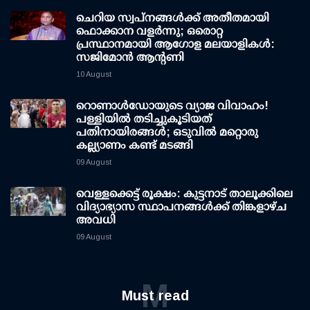
ചെറിയ സ്വപ്നങ്ങൾക്ക് അതീതമായി
ഫൊക്കാന വളർന്നു; ഒരൊറ്റ
പ്രസ്ഥാനമായി ആഗോള മലയാളികൾ:
സജിമോൻ ആന്റണി
10 August
റൊണാള്‍ഡോയുടെ വ്യാജ വിവാഹം!
പള്ളിയില്‍ തടിച്ചുകൂടിയത്
പതിനായിരങ്ങള്‍; ഒടുവില്‍ മറ്റൊരു
കല്ല്യാണം കണ്ട് മടങ്ങി
09 August
വെള്ളക്കെട്ട് രൂക്ഷം: കുട്ടനാട് താലൂക്കിലെ
വിദ്യാഭ്യാസ സ്ഥാപനങ്ങള്‍ക്ക് തിങ്കളാഴ്ച
അവധി
09 August
M
Must read