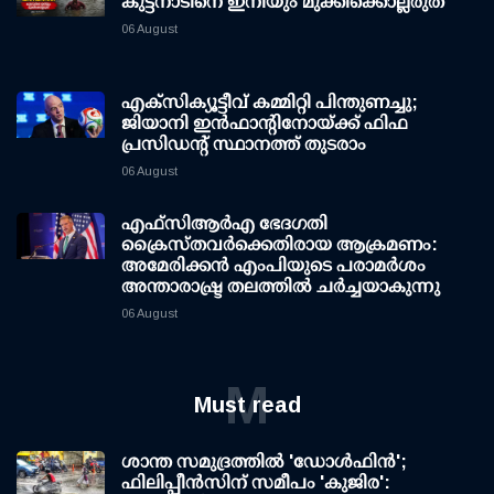
കുട്ടനാടിനെ ഇനിയും മുക്കിക്കൊല്ലരുത്
06 August
എക്സിക്യൂട്ടീവ് കമ്മിറ്റി പിന്തുണച്ചു;
ജിയാനി ഇന്‍ഫാന്റിനോയ്ക്ക് ഫിഫ
പ്രസിഡന്റ് സ്ഥാനത്ത് തുടരാം
06 August
എഫ്‌സി‌ആര്‍‌എ ഭേദഗതി
ക്രൈസ്തവർക്കെതിരായ ആക്രമണം:
അമേരിക്കൻ എംപിയുടെ പരാമർശം
അന്താരാഷ്ട്ര തലത്തിൽ ചർച്ചയാകുന്നു
06 August
M
Must read
ശാന്ത സമുദ്രത്തില്‍ 'ഡോള്‍ഫിന്‍';
ഫിലിപ്പീന്‍സിന് സമീപം 'കുജിര':