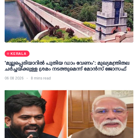
KERALA
'മുല്ലപ്പെരിയാറില്‍ പുതിയ ഡാം വേണം': മുഖ്യമന്ത്രിതല
ചര്‍ച്ചയ്ക്കുള്ള ശ്രമം നടത്തുമെന്ന് മോന്‍സ് ജോസഫ്
06 08 2026
8 mins read