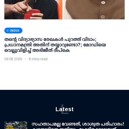
INDIA
തന്റെ വിദ്യാഭ്യാസ രേഖകള്‍ പുറത്ത് വിടാം;
പ്രധാനമന്ത്രി അതിന് തയ്യാറുണ്ടോ?; മോഡിയെ
വെല്ലുവിളിച്ച് അഭിജീത് ദീപ്കെ
04 08 2026
8 mins read
L
Latest
സഹതാപമല്ല വേണ്ടത്, ശാശ്വത പരിഹാരം!