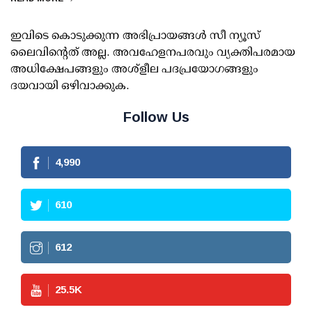
ഇവിടെ കൊടുക്കുന്ന അഭിപ്രായങ്ങള്‍ സീ ന്യൂസ്
ലൈവിന്റെത് അല്ല. അവഹേളനപരവും വ്യക്തിപരമായ
അധിക്ഷേപങ്ങളും അശ്‌ളീല പദപ്രയോഗങ്ങളും
ദയവായി ഒഴിവാക്കുക.
Follow Us
4,990
610
612
25.5
K