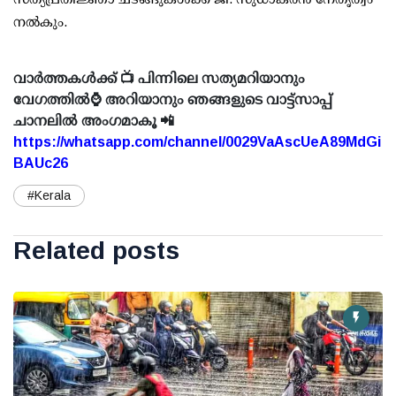
നല്‍കും.
വാർത്തകൾക്ക് 📺 പിന്നിലെ സത്യമറിയാനും
വേഗത്തിൽ⌚ അറിയാനും ഞങ്ങളുടെ വാട്ട്സാപ്പ്
ചാനലിൽ അംഗമാകൂ 📲
https://whatsapp.com/channel/0029VaAscUeA89MdGi
BAUc26
#Kerala
Related posts