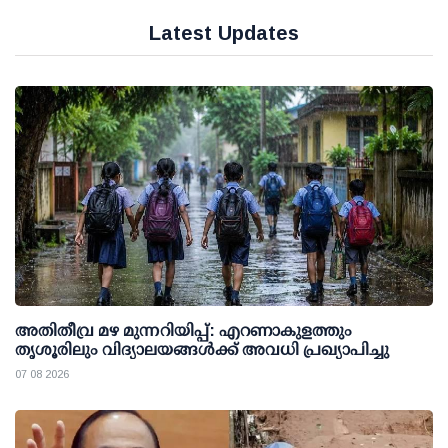
Latest Updates
അതിതീവ്ര മഴ മുന്നറിയിപ്പ്: എറണാകുളത്തും
തൃശൂരിലും വിദ്യാലയങ്ങള്‍ക്ക് അവധി പ്രഖ്യാപിച്ചു
07 08 2026