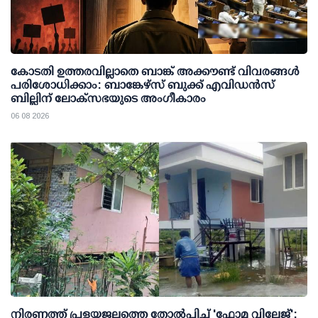
കോടതി ഉത്തരവില്ലാതെ ബാങ്ക് അക്കൗണ്ട് വിവരങ്ങള്‍
പരിശോധിക്കാം: ബാങ്കേഴ്സ് ബുക്ക് എവിഡന്‍സ്
ബില്ലിന് ലോക്സഭയുടെ അംഗീകാരം
06 08 2026
നിരണത്ത് പ്രളയജലത്തെ തോല്‍പ്പിച്ച് 'ഫോമ വില്ലേജ്';