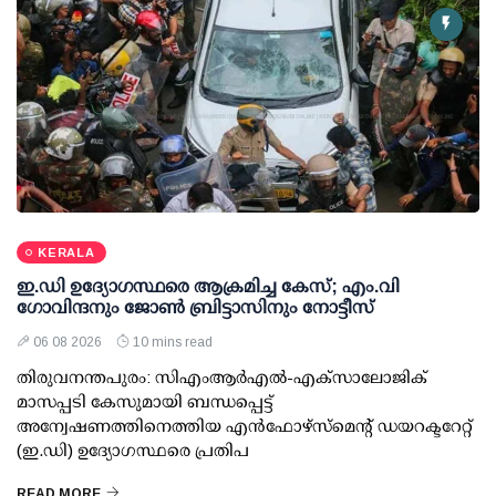
KERALA
ഇ.ഡി ഉദ്യോഗസ്ഥരെ ആക്രമിച്ച കേസ്; എം.വി
ഗോവിന്ദനും ജോണ്‍ ബ്രിട്ടാസിനും നോട്ടീസ്
06 08 2026
10 mins read
തിരുവനന്തപുരം: സിഎംആര്‍എല്‍-എക്‌സാലോജിക്
മാസപ്പടി കേസുമായി ബന്ധപ്പെട്ട്
അന്വേഷണത്തിനെത്തിയ എന്‍ഫോഴ്സ്മെന്റ് ഡയറക്ടറേറ്റ്
(ഇ.ഡി) ഉദ്യോഗസ്ഥരെ പ്രതിപ
READ MORE