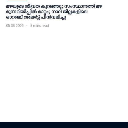
മഴയുടെ തീവ്രത കുറഞ്ഞു; സംസ്ഥാനത്ത് മഴ
മുന്നറിയിപ്പിൽ മാറ്റം; നാല് ജില്ലകളിലെ
ഓറഞ്ച് അലർട്ട് പിൻവലിച്ചു
05 08 2026
8 mins read