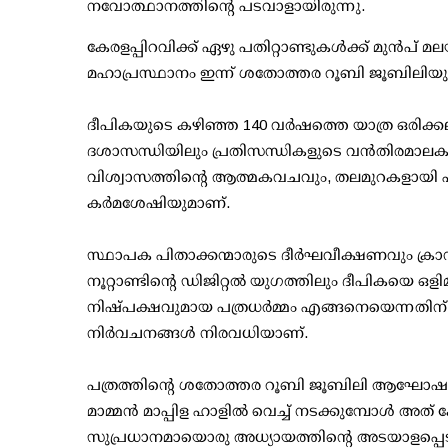
നവോത്ഥാനത്തിന്റെ പടവാളായിരുന്നു.
കേരളപ്പിറവിക്ക് ഏഴു പതിറ്റാണ്ടുകൾക്ക് മുൻപ
മഹാപ്രസ്ഥാനം ഇന്ന് ശതോത്തര റൂബി ജൂബിലിയു
ദീപികയുടെ കഴിഞ്ഞ 140 വർഷത്തെ യാത്ര ഒരിക്
ദശാസന്ധിയിലും പ്രതിസന്ധികളുടെ വൻതിരമാല
വിശ്വാസത്തിന്റെ ആത്മകവചവും, തലമുറകളായി പത
കർമശേഷിയുമാണ്.
സ്ഥാപക പിതാക്കന്മാരുടെ ദീർഘവീക്ഷണവും ക്രാ
നൂറ്റാണ്ടിന്റെ ഡിജിറ്റൽ യുഗത്തിലും ദീപികയെ ഒള
നിഷ്പക്ഷവുമായ പത്രധർമ്മം എങ്ങനെയെന്നതിന്
നിർവചനങ്ങൾ നിരവധിയാണ്.
പത്രത്തിന്റെ ശതോത്തര റൂബി ജൂബിലി ആഘോഷങ്
മാമ്മൻ മാപ്പിള ഹാളിൽ വെച്ച് നടക്കുമ്പോൾ അത്
സുപ്രധാനമായൊരു അധ്യായത്തിന്റെ അടയാളപ്പെട