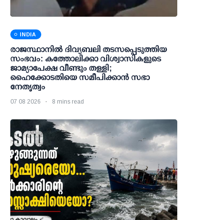
INDIA
രാജസ്ഥാനിൽ ദിവ്യബലി തടസപ്പെടുത്തിയ
സംഭവം: കത്തോലിക്കാ വിശ്വാസികളുടെ
ജാമ്യാപേക്ഷ വീണ്ടും തള്ളി;
ഹൈക്കോടതിയെ സമീപിക്കാൻ സഭാ
നേതൃത്വം
07 08 2026
8 mins read