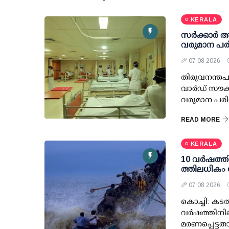
KERALA
സര്‍ക്കാര്‍
വരുമാന പരി
07 08 2026
തിരുവനന്തപു
വാര്‍ഡ് സൗക
വരുമാന പരിധ
READ MORE
KERALA
10 വര്‍ഷത്ത
ത്തിലധികം 
07 08 2026
കൊച്ചി: കടല
വര്‍ഷത്തിനി
മരണപ്പെട്ടത