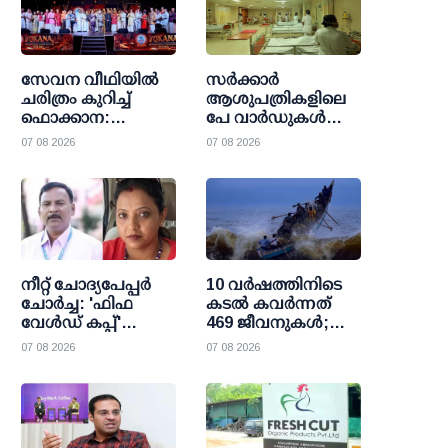
സേവന വീഥിയില്‍
സര്‍ക്കാര്‍
ചരിത്രം കുറിച്ച്
ആശുപത്രികളിലെ
ഫൊക്കാന:
പേ വാര്‍ഡുകള്‍
കല്‍ഹാരിയില്‍
ഇനി എല്ലാവര്‍ക്കും;
07 08 2026
07 08 2026
പ്രത്യാശയുടെ
വരുമാന പരിധി
പുതിയ പ്രഭാതം
ഒഴിവാക്കി
ഉത്തരവായി
നീറ്റ് ചോദ്യപേപ്പര്‍
10 വര്‍ഷത്തിനിടെ
ചോര്‍ച്ച: 'ഫിഫ
കടല്‍ കവര്‍ന്നത്
വേള്‍ഡ് കപ്പ്'
469 ജീവനുകള്‍;
വാട്സാപ്പ് ഗ്രൂപ്പ്
47000 ത്തിലധികം
07 08 2026
07 08 2026
കേന്ദ്രീകരിച്ച്
പേര്‍ക്ക്
ഞെട്ടിക്കുന്ന
രക്ഷാകരമേകി
വിവരങ്ങള്‍
മറൈന്‍ ഫിഷറീസ്
പുറത്തുവിട്ട്
സി.ബി.ഐ