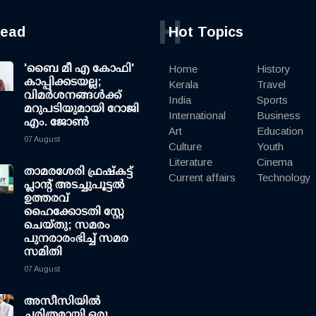
H
read
Hot Topics
'ബൈ മീ എ കോഫി'
Home
History
കാപ്പിക്കടയല്ല;
Kerala
Travel
വിമര്‍ശനങ്ങള്‍ക്ക്
India
Sports
മറുപടിയുമായി റോജി
International
Business
എം. ജോണ്‍
Art
Education
07 August
Culture
Youth
Literature
Cinema
താമരശേരി ഫ്രഷ്കട്ട്
Current affairs
Technology
പ്ലാന്റ് അടച്ചുപൂട്ടൽ
ഉത്തരവ്
ഹൈക്കോടതി സ്റ്റേ
ചെയ്തു; സമരം
പുനരാരംഭിച്ച് സമര
സമിതി
07 August
അസീസിയിൽ
ചരിത്രമായി ഒരു