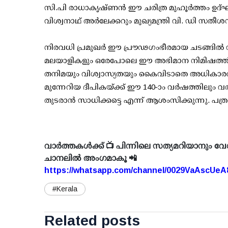
സി.പി രാധാകൃഷ്ണൻ ഈ ചരിത്ര മുഹൂർത്തം ഉദ്ഘ
വിശ്വനാഥ് അർലേക്കറും മുഖ്യമന്ത്രി വി. ഡി സതീ
നിരവധി പ്രമുഖർ ഈ പ്രൗഢഗംഭീരമായ ചടങ്ങിൽ സ
മലയാളികളും ഒരേപോലെ ഈ അഭിമാന നിമിഷത്തിൽ 
തനിമയും വിശ്വാസ്യതയും കൈവിടാതെ അധികാരവർ​ഗ
മുന്നേറിയ ദീപികയ്ക്ക് ഈ 140-ാം വർഷത്തിലും
തുടരാൻ സാധിക്കട്ടെ എന്ന് ആശംസിക്കുന്നു. പത്
വാർത്തകൾക്ക് 📺 പിന്നിലെ സത്യമറിയാനും വേ
ചാനലിൽ അംഗമാകൂ 📲
https://whatsapp.com/channel/0029VaAscUe
#Kerala
Related posts