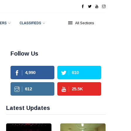
ERS
CLASSIFIEDS
All Sections
Follow Us
4,990
610
612
25.5
K
Latest Updates