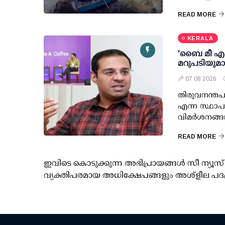
READ MORE
KERALA
'ബൈ മീ എ കോ
മറുപടിയുമ
07 08 2026
തിരുവനന്തപു
എന്ന സ്ഥാപ
വിമര്‍ശനങ്ങ
READ MORE
ഇവിടെ കൊടുക്കുന്ന അഭിപ്രായങ്ങള്‍ സീ ന്യ
വ്യക്തിപരമായ അധിക്ഷേപങ്ങളും അശ്‌ളീല പദ