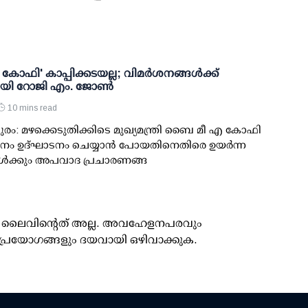
ഫി' കാപ്പിക്കടയല്ല; വിമര്‍ശനങ്ങള്‍ക്ക്
ായി റോജി എം. ജോണ്‍
10 mins read
രം: മഴക്കെടുതിക്കിടെ മുഖ്യമന്ത്രി ബൈ മീ എ കോഫി
നം ഉദ്ഘാടനം ചെയ്യാന്‍ പോയതിനെതിരെ ഉയര്‍ന്ന
ള്‍ക്കും അപവാദ പ്രചാരണങ്ങ
ൂസ് ലൈവിന്റെത് അല്ല. അവഹേളനപരവും
പ്രയോഗങ്ങളും ദയവായി ഒഴിവാക്കുക.