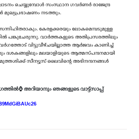
ാടനം ചെയ്യുമ്പോൾ സംസ്ഥാന ഗവർണർ രാജേന്ദ്ര
ശൻ മുഖ്യപ്രഭാഷണം നടത്തും.
ന്നിഹിതരാകും. കേരളക്കരയും ലോകമെമ്പടുമുള്ള
പങ്കുചേരുന്നു. വാർത്തകളുടെ അതിപ്രസരത്തിലും
ത്തോട് വിട്ടുവീഴ്ചയില്ലാത്ത ആർജവം കാണിച്ച്
 വരും ദശകങ്ങളിലും മലയാളിയുടെ ആത്മസ്പന്ദനമായി
രമുത്തശിക്ക് സീന്യൂസ് ലൈവിന്റെ അഭിനന്ദനങ്ങൾ
ഗത്തിൽ⌚ അറിയാനും ഞങ്ങളുടെ വാട്ട്സാപ്പ്
A89MdGiBAUc26