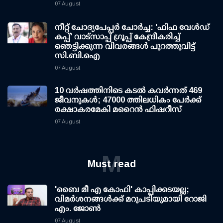
07 August
നീറ്റ് ചോദ്യപേപ്പര്‍ ചോര്‍ച്ച: 'ഫിഫ വേള്‍ഡ്
കപ്പ്' വാട്സാപ്പ് ഗ്രൂപ്പ് കേന്ദ്രീകരിച്ച്
ഞെട്ടിക്കുന്ന വിവരങ്ങള്‍ പുറത്തുവിട്ട്
സി.ബി.ഐ
07 August
10 വര്‍ഷത്തിനിടെ കടല്‍ കവര്‍ന്നത് 469
ജീവനുകള്‍; 47000 ത്തിലധികം പേര്‍ക്ക്
രക്ഷാകരമേകി മറൈന്‍ ഫിഷറീസ്
07 August
M
Must read
'ബൈ മീ എ കോഫി' കാപ്പിക്കടയല്ല;
വിമര്‍ശനങ്ങള്‍ക്ക് മറുപടിയുമായി റോജി
എം. ജോണ്‍
07 August