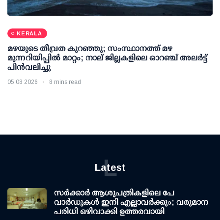
KERALA
മഴയുടെ തീവ്രത കുറഞ്ഞു; സംസ്ഥാനത്ത് മഴ
മുന്നറിയിപ്പിൽ മാറ്റം; നാല് ജില്ലകളിലെ ഓറഞ്ച് അലർട്ട്
പിൻവലിച്ചു
05 08 2026
8 mins read
L
Latest
സര്‍ക്കാര്‍ ആശുപത്രികളിലെ പേ
വാര്‍ഡുകള്‍ ഇനി എല്ലാവര്‍ക്കും; വരുമാന
പരിധി ഒഴിവാക്കി ഉത്തരവായി