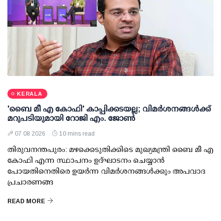
KERALA
'ബൈ മീ എ കോഫി' കാപ്പിക്കടയല്ല; വിമര്‍ശനങ്ങള്‍ക്ക്
മറുപടിയുമായി റോജി എം. ജോണ്‍
07 08 2026
10 mins read
തിരുവനന്തപുരം: മഴക്കെടുതിക്കിടെ മുഖ്യമന്ത്രി ബൈ മീ എ
കോഫി എന്ന സ്ഥാപനം ഉദ്ഘാടനം ചെയ്യാന്‍
പോയതിനെതിരെ ഉയര്‍ന്ന വിമര്‍ശനങ്ങള്‍ക്കും അപവാദ
പ്രചാരണങ്ങ
READ MORE