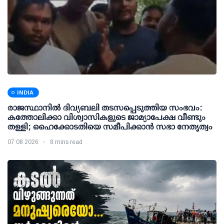
INDIA
രാജസ്ഥാനിൽ ദിവ്യബലി തടസപ്പെടുത്തിയ സംഭവം:
കത്തോലിക്കാ വിശ്വാസികളുടെ ജാമ്യാപേക്ഷ വീണ്ടും
തള്ളി; ഹൈക്കോടതിയെ സമീപിക്കാൻ സഭാ നേതൃത്വം
07 08 2026
8 mins read