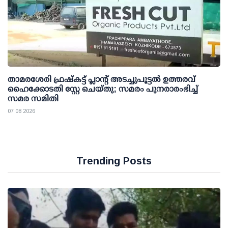
താമരശേരി ഫ്രഷ്കട്ട് പ്ലാന്റ് അടച്ചുപൂട്ടൽ ഉത്തരവ്
ഹൈക്കോടതി സ്റ്റേ ചെയ്തു; സമരം പുനരാരംഭിച്ച്
സമര സമിതി
07 08 2026
Trending Posts