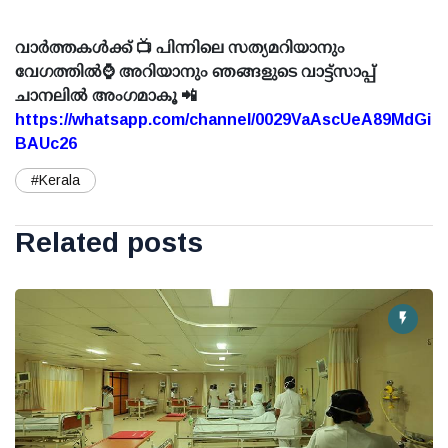
വാർത്തകൾക്ക് 📺 പിന്നിലെ സത്യമറിയാനും
വേഗത്തിൽ⌚ അറിയാനും ഞങ്ങളുടെ വാട്ട്സാപ്പ്
ചാനലിൽ അംഗമാകൂ 📲
https://whatsapp.com/channel/0029VaAscUeA89MdGi
BAUc26
#Kerala
Related posts