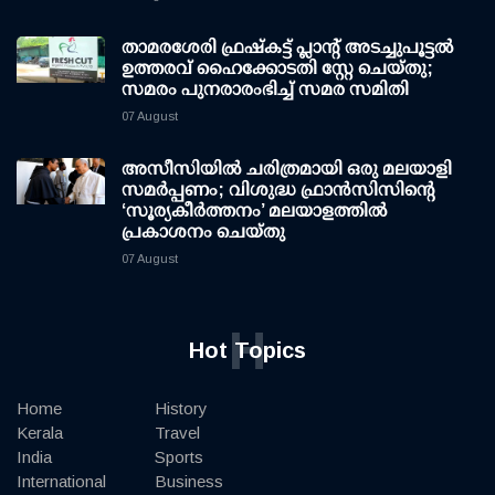
താമരശേരി ഫ്രഷ്കട്ട് പ്ലാന്റ് അടച്ചുപൂട്ടൽ
ഉത്തരവ് ഹൈക്കോടതി സ്റ്റേ ചെയ്തു;
സമരം പുനരാരംഭിച്ച് സമര സമിതി
07 August
അസീസിയിൽ ചരിത്രമായി ഒരു മലയാളി
സമർപ്പണം; വിശുദ്ധ ഫ്രാൻസിസിന്റെ
‘സൂര്യകീർത്തനം’ മലയാളത്തിൽ
പ്രകാശനം ചെയ്തു
07 August
H
Hot Topics
Home
History
Kerala
Travel
India
Sports
International
Business