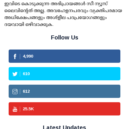
ഇവിടെ കൊടുക്കുന്ന അഭിപ്രായങ്ങള്‍ സീ ന്യൂസ്
ലൈവിന്റെത് അല്ല. അവഹേളനപരവും വ്യക്തിപരമായ
അധിക്ഷേപങ്ങളും അശ്‌ളീല പദപ്രയോഗങ്ങളും
ദയവായി ഒഴിവാക്കുക.
Follow Us
4,990
610
612
25.5
K
Latest Updates