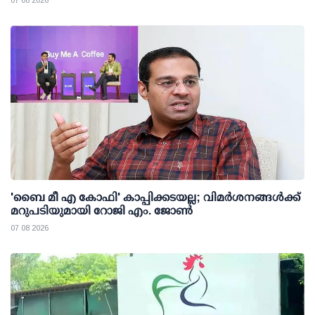
07 08 2026
'ബൈ മീ എ കോഫി' കാപ്പിക്കടയല്ല; വിമര്‍ശനങ്ങള്‍ക്ക്
മറുപടിയുമായി റോജി എം. ജോണ്‍
07 08 2026