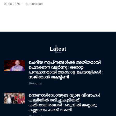
08 08 2026
8 mins read
L
Latest
ചെറിയ സ്വപ്നങ്ങൾക്ക് അതീതമായി
ഫൊക്കാന വളർന്നു; ഒരൊറ്റ
പ്രസ്ഥാനമായി ആഗോള മലയാളികൾ:
സജിമോൻ ആന്റണി
10 August
റൊണാള്‍ഡോയുടെ വ്യാജ വിവാഹം!
പള്ളിയില്‍ തടിച്ചുകൂടിയത്
പതിനായിരങ്ങള്‍; ഒടുവില്‍ മറ്റൊരു
കല്ല്യാണം കണ്ട് മടങ്ങി