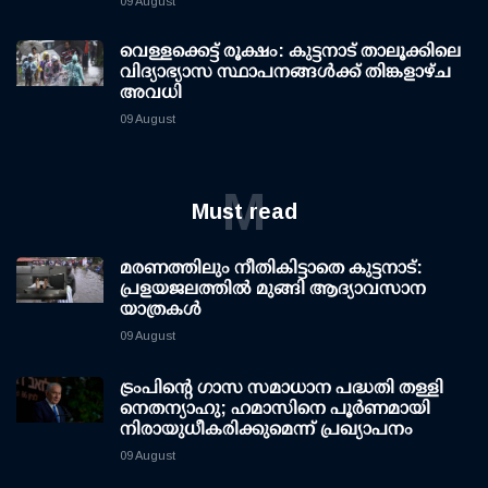
09 August
വെള്ളക്കെട്ട് രൂക്ഷം: കുട്ടനാട് താലൂക്കിലെ
വിദ്യാഭ്യാസ സ്ഥാപനങ്ങള്‍ക്ക് തിങ്കളാഴ്ച
അവധി
09 August
M
Must read
മരണത്തിലും നീതികിട്ടാതെ കുട്ടനാട്:
പ്രളയജലത്തില്‍ മുങ്ങി ആദ്യാവസാന
യാത്രകള്‍
09 August
ട്രംപിന്റെ ഗാസ സമാധാന പദ്ധതി തള്ളി
നെതന്യാഹു; ഹമാസിനെ പൂര്‍ണമായി
നിരായുധീകരിക്കുമെന്ന് പ്രഖ്യാപനം
09 August