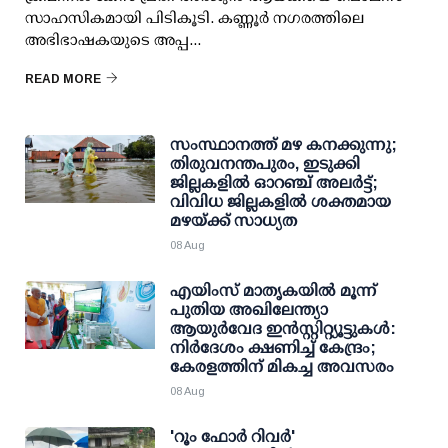
സാഹസികമായി പിടികൂടി. കണ്ണൂര്‍ നഗരത്തിലെ
അഭിഭാഷകയുടെ അപ്പ...
READ MORE
സംസ്ഥാനത്ത് മഴ കനക്കുന്നു;
തിരുവനന്തപുരം, ഇടുക്കി
ജില്ലകളിൽ ഓറഞ്ച് അലർട്ട്;
വിവിധ ജില്ലകളിൽ ശക്തമായ
മഴയ്ക്ക് സാധ്യത
08 Aug
എയിംസ് മാതൃകയില്‍ മൂന്ന്
പുതിയ അഖിലേന്ത്യാ
ആയുര്‍വേദ ഇന്‍സ്റ്റിറ്റ്യൂട്ടുകള്‍:
നിര്‍ദേശം ക്ഷണിച്ച് കേന്ദ്രം;
കേരളത്തിന് മികച്ച അവസരം
08 Aug
'റൂം ഫോര്‍ റിവര്‍'