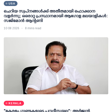
USA
ചെറിയ സ്വപ്നങ്ങൾക്ക് അതീതമായി ഫൊക്കാന
വളർന്നു; ഒരൊറ്റ പ്രസ്ഥാനമായി ആഗോള മലയാളികൾ:
സജിമോൻ ആന്റണി
10 08 2026
8 mins read
KERALA
"കേരളം ഗുണ്ടകളുടെ പറുദീസയല്ല"; അർജുൻ