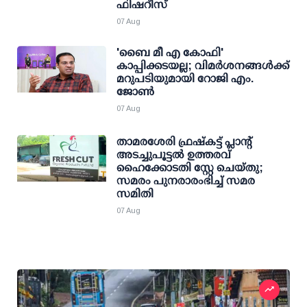
ഫിഷറീസ്
07 Aug
'ബൈ മീ എ കോഫി'
കാപ്പിക്കടയല്ല; വിമര്‍ശനങ്ങള്‍ക്ക്
മറുപടിയുമായി റോജി എം.
ജോണ്‍
07 Aug
താമരശേരി ഫ്രഷ്കട്ട് പ്ലാന്റ്
അടച്ചുപൂട്ടൽ ഉത്തരവ്
ഹൈക്കോടതി സ്റ്റേ ചെയ്തു;
സമരം പുനരാരംഭിച്ച് സമര
സമിതി
07 Aug