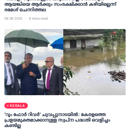
ആയങ്കിയെ ആർക്കും സംരക്ഷിക്കാൻ കഴിയില്ലെന്ന്
രമേശ് ചെന്നിത്തല
09 08 2026
8 mins read
KERALA
'റൂം ഫോര്‍ റിവര്‍' ചുവപ്പുനാടയില്‍: കേരളത്തെ
പ്രളയമുക്തമാക്കാനുള്ള സ്വപ്ന പദ്ധതി വെളിച്ചം
കണ്ടില്ല