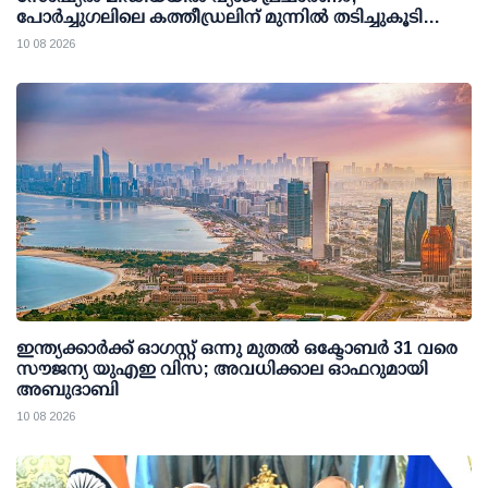
പോര്‍ച്ചുഗലിലെ കത്തീഡ്രലിന് മുന്നില്‍ തടിച്ചുകൂടി
ജനക്കൂട്ടം
10 08 2026
ഇന്ത്യക്കാര്‍ക്ക് ഓഗസ്റ്റ് ഒന്നു മുതല്‍ ഒക്ടോബര്‍ 31 വരെ
സൗജന്യ യുഎഇ വിസ; അവധിക്കാല ഓഫറുമായി
അബുദാബി
10 08 2026