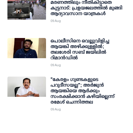
മരണത്തിലും നീതികിട്ടാതെ
കുട്ടനാട്: പ്രളയജലത്തില്‍ മുങ്ങി
ആദ്യാവസാന യാത്രകള്‍
09 Aug
പൊലീസിനെ വെല്ലുവിളിച്ച
ആയങ്കി അഴിക്കുള്ളില്‍;
തലശേരി സബ് ജയിലില്‍
റിമാന്‍ഡില്‍
09 Aug
"കേരളം ഗുണ്ടകളുടെ
പറുദീസയല്ല"; അർജുൻ
ആയങ്കിയെ ആർക്കും
സംരക്ഷിക്കാൻ കഴിയില്ലെന്ന്
രമേശ് ചെന്നിത്തല
09 Aug