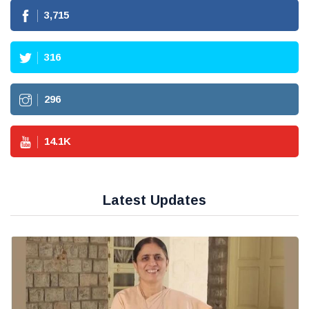
3,715
316
296
14.1
K
Latest Updates