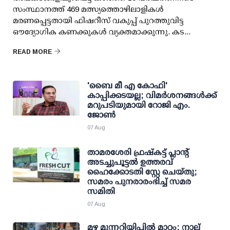
സംസ്ഥാനത്ത് 469 മത്സ്യത്തൊഴിലാളികള്‍
മരണപ്പെട്ടതായി ഫിഷറീസ് വകുപ്പ് പുറത്തുവിട്ട
ഔദ്യോഗിക കണക്കുകള്‍ വ്യക്തമാക്കുന്നു. കട...
READ MORE
'ബൈ മീ എ കോഫി'
കാപ്പിക്കടയല്ല; വിമര്‍ശനങ്ങള്‍ക്ക്
മറുപടിയുമായി റോജി എം.
ജോണ്‍
07 Aug
താമരശേരി ഫ്രഷ്കട്ട് പ്ലാന്റ്
അടച്ചുപൂട്ടൽ ഉത്തരവ്
ഹൈക്കോടതി സ്റ്റേ ചെയ്തു;
സമരം പുനരാരംഭിച്ച് സമര
സമിതി
07 Aug
മഴ മുന്നറിയിപ്പില്‍ മാറ്റം: നാല്