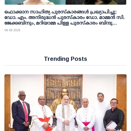
ഫൊക്കാന സാഹിത്യ പുരസ്‌കാരങ്ങള്‍ പ്രഖ്യാപിച്ചു:
ഡോ. എം. അനിരുദ്ധന്‍ പുരസ്‌കാരം ഡോ. മാമ്മന്‍ സി.
ജേക്കബിനും, മറിയാമ്മ പിള്ള പുരസ്‌കാരം ബിന്ദു
കാനയ്ക്കും
08 08 2026
Trending Posts