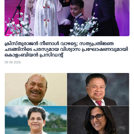
ക്രിസ്തുരാജൻ നീണാൾ വാഴട്ടെ; സത്യപ്രതിജ്ഞ
ചടങ്ങിനിടെ പരസ്യമായ വിശ്വാസ പ്രഘോഷണവുമായി
കൊളംബിയൻ പ്രസിഡന്റ്
08 08 2026