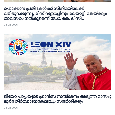
ഫൊക്കാന പ്രതിഭകള്‍ക്ക് സിനിമയിലേക്ക്
വഴിതുറക്കുന്നു; മിസ് റണ്ണറപ്പിനും മലയാളി മങ്കയ്ക്കും
അവസരം നല്‍കുമെന്ന് ഡോ. കെ. ലിസി
ഫെര്‍ണാണ്ടസ്
08 08 2026
ലിയോ പാപ്പയുടെ ഫ്രാൻസ് സന്ദർശനം അടുത്ത മാസം;
ലൂർദ് തീർത്ഥാടനകേന്ദ്രവും സന്ദർശിക്കും
08 08 2026