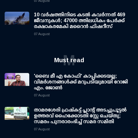
07 August
10 വര്‍ഷത്തിനിടെ കടല്‍ കവര്‍ന്നത് 469
ജീവനുകള്‍; 47000 ത്തിലധികം പേര്‍ക്ക്
രക്ഷാകരമേകി മറൈന്‍ ഫിഷറീസ്
07 August
M
Must read
'ബൈ മീ എ കോഫി' കാപ്പിക്കടയല്ല;
വിമര്‍ശനങ്ങള്‍ക്ക് മറുപടിയുമായി റോജി
എം. ജോണ്‍
07 August
താമരശേരി ഫ്രഷ്കട്ട് പ്ലാന്റ് അടച്ചുപൂട്ടൽ
ഉത്തരവ് ഹൈക്കോടതി സ്റ്റേ ചെയ്തു;
സമരം പുനരാരംഭിച്ച് സമര സമിതി
07 August