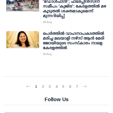
'ഡോള്‍ഫിന്‍'; ഫിലിപ്പീന്‍സിന്
സമീപം 'കുജിര': കേരളത്തില്‍ മഴ
കൂടുതല്‍ ശക്തമാകുമെന്ന്
മുന്നറിയിപ്പ്
06 Aug
പെർത്തിൽ വാഹനാപകടത്തിൽ
മരിച്ച മലയാളി നഴ്സ് ആൻ മേരി
ജോയിയുടെ സംസ്കാരം നാളെ
കേരളത്തിൽ
06 Aug
1
2
3
4
5
6
7
Follow Us