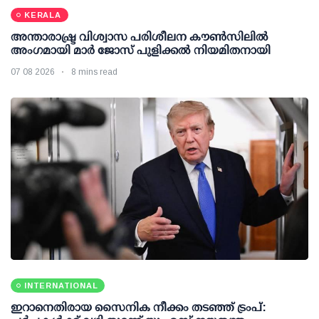
KERALA
അന്താരാഷ്ട്ര വിശ്വാസ പരിശീലന കൗണ്‍സിലില്‍
അംഗമായി മാര്‍ ജോസ് പുളിക്കല്‍ നിയമിതനായി
07 08 2026
8 mins read
INTERNATIONAL
ഇറാനെതിരായ സൈനിക നീക്കം തടഞ്ഞ് ട്രംപ്: