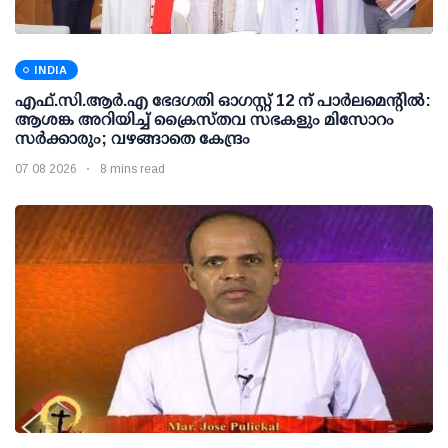
INDIA
എഫ്.സി.ആര്‍.എ ഭേദഗതി ഓഗസ്റ്റ് 12 ന് പാര്‍ലമെന്റില്‍:
ആശങ്ക അറിയിച്ച് ക്രൈസ്തവ സഭകളും മിസോറം
സര്‍ക്കാരും; വഴങ്ങാതെ കേന്ദ്രം
07 08 2026
8 mins read